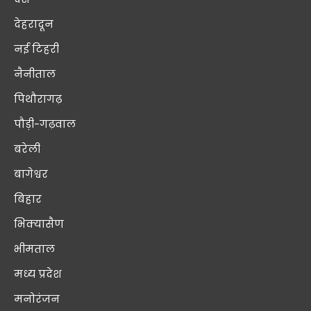
देहरादून
नई टिहरी
नैनीताल
पिथौरागढ़
पौड़ी-गढ़वाल
बरेली
बागेश्वर
बिहार
भिक्यासैण
भीमताल
मध्य प्रदेश
मनोरंजन