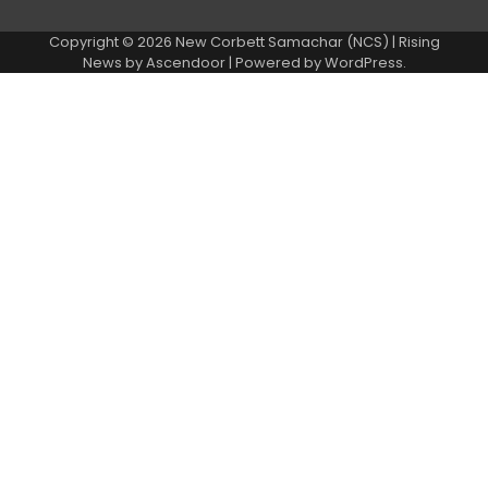
Copyright © 2026
New Corbett Samachar (NCS)
| Rising
News by
Ascendoor
| Powered by
WordPress
.