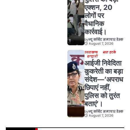
एक्शन, 20
लोगों पर
वैधानिक
कार्रवाई।
by
न्यू कॉर्बेट समाचार डेस्क
August 7, 2026
उत्तराखण्ड
ज़रा हटके
हल्द्वानी
आईजी निवेदिता
कुकरेती का बड़ा
संदेश—’अपराध
छिपाएं नहीं,
पुलिस को तुरंत
बताएं’।
by
न्यू कॉर्बेट समाचार डेस्क
August 7, 2026