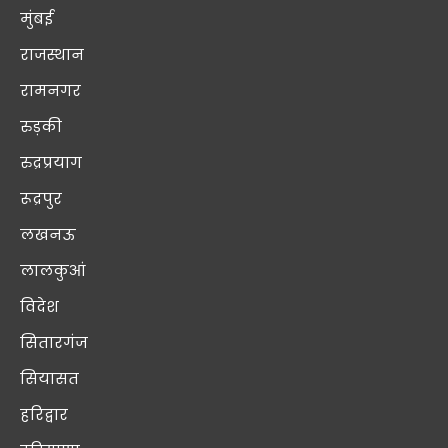
मुंबई
राजस्थान
रामनगर
रुड़की
रुद्रप्रयाग
रूद्रपुर
लखनऊ
लालकुआं
विदेश
सितारगंज
सियासत
हरिद्वार