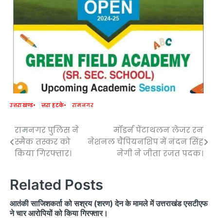
उत्तराखण्ड
ज़रा हटके
रामनगर
रामनगर पुलिस ने
मॉडर्न पेंटाथलन लेजर रन
Post
स्मैक तस्कर को
नेशनल चैंपियनशिप में नंदन सिंह
navigation
किया गिरफ्तार।
नेगी ने जीता रजत पदक।
Related Posts
आतंकी साजिशकर्ता को सश्रय (शरण) देन के मामले में उत्तराखंड एसटीएफ
ने चार आरोपियों को किया गिरफ्तार।