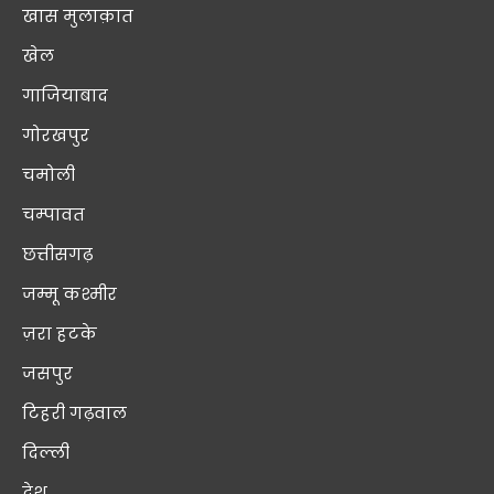
खास मुलाक़ात
खेल
गाजियाबाद
गोरखपुर
चमोली
चम्पावत
छत्तीसगढ़
जम्मू कश्मीर
ज़रा हटके
जसपुर
टिहरी गढ़वाल
दिल्ली
देश