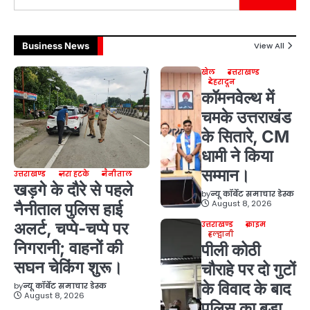
Business News
View All
खेल
उत्तराखण्ड
देहरादून
कॉमनवेल्थ में
चमके उत्तराखंड
के सितारे, CM
धामी ने किया
सम्मान।
उत्तराखण्ड
ज़रा हटके
नैनीताल
खड़गे के दौरे से पहले
by
न्यू कॉर्बेट समाचार डेस्क
August 8, 2026
नैनीताल पुलिस हाई
अलर्ट, चप्पे-चप्पे पर
उत्तराखण्ड
क्राइम
हल्द्वानी
निगरानी; वाहनों की
पीली कोठी
सघन चेकिंग शुरू।
चौराहे पर दो गुटों
के विवाद के बाद
by
न्यू कॉर्बेट समाचार डेस्क
August 8, 2026
पुलिस का बड़ा