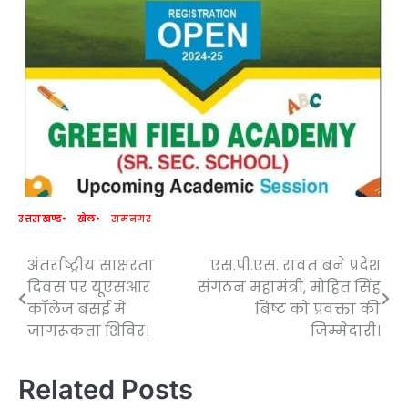
उत्तराखण्ड
खेल
रामनगर
अंतर्राष्ट्रीय साक्षरता
एस.पी.एस. रावत बने प्रदेश
Post
दिवस पर यूएसआर
संगठन महामंत्री, मोहित सिंह
navigation
कॉलेज बसई में
बिष्ट को प्रवक्ता की
जागरूकता शिविर।
जिम्मेदारी।
Related Posts