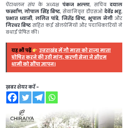
पेंटाथलन संघ
के अध्यक्ष
पंकज भल्ला
, सचिव
दयाल
फर्स्वाण
,
गोपाल सिंह बिष्ट
, सेवानिवृत्त डीएसओ
देवेंद्र भट्ट
,
प्रभात ध्यानी
,
ललित पांडे
,
जितेंद्र बिष्ट
,
भूपाल नेगी
और
गिरधर बिष्ट
सहित कई खेलप्रेमियों और पदाधिकारियों ने
बधाई प्रेषित की।
यह भी पढ़ें
उत्तराखंड में गौ माता को राज्य माता
घोषित करने की उठी मांग, करणी सेना ने सीएम
धामी को सौंपा ज्ञापन।
ख़बर शेयर करें -