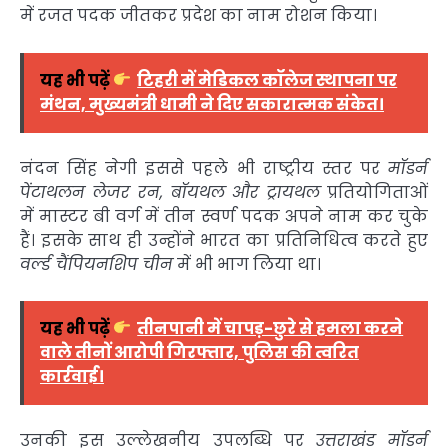
में रजत पदक जीतकर प्रदेश का नाम रोशन किया।
यह भी पढ़ें
टिहरी में मेडिकल कॉलेज स्थापना पर
मंथन, मुख्यमंत्री धामी ने दिए सकारात्मक संकेत।
नंदन सिंह नेगी इससे पहले भी राष्ट्रीय स्तर पर
मॉडर्न
पेंटाथलन लेजर रन, बॉयथल और ट्रायथल
प्रतियोगिताओं
में मास्टर बी वर्ग में तीन स्वर्ण पदक अपने नाम कर चुके
हैं। इसके साथ ही उन्होंने भारत का प्रतिनिधित्व करते हुए
वर्ल्ड चैंपियनशिप चीन
में भी भाग लिया था।
यह भी पढ़ें
तीनपानी में चापड़-छुरे से हमला करने
वाले तीनों आरोपी गिरफ्तार, पुलिस की त्वरित
कार्रवाई।
उनकी इस उल्लेखनीय उपलब्धि पर
उत्तराखंड मॉडर्न