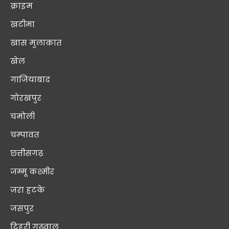
क्राइम
खटीमा
खास मुलाक़ात
खेल
गाजियाबाद
गोरखपुर
चमोली
चम्पावत
छत्तीसगढ़
जम्मू कश्मीर
ज़रा हटके
जसपुर
टिहरी गढ़वाल