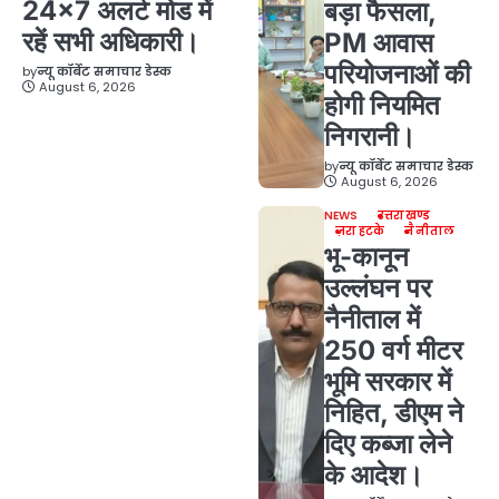
24×7 अलर्ट मोड में
बड़ा फैसला,
रहें सभी अधिकारी।
PM आवास
परियोजनाओं की
by
न्यू कॉर्बेट समाचार डेस्क
August 6, 2026
होगी नियमित
निगरानी।
by
न्यू कॉर्बेट समाचार डेस्क
August 6, 2026
NEWS
उत्तराखण्ड
ज़रा हटके
नैनीताल
भू-कानून
उल्लंघन पर
नैनीताल में
250 वर्ग मीटर
भूमि सरकार में
निहित, डीएम ने
दिए कब्जा लेने
के आदेश।