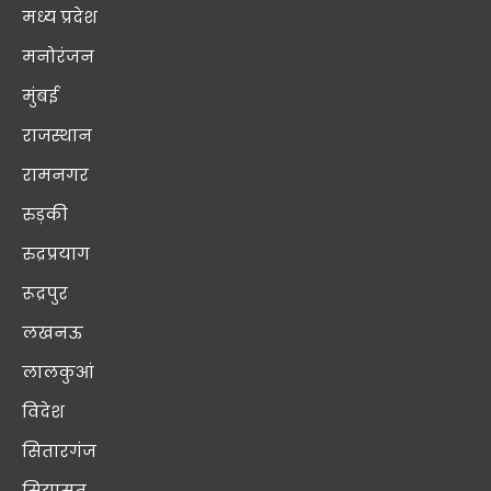
मध्य प्रदेश
मनोरंजन
मुंबई
राजस्थान
रामनगर
रुड़की
रुद्रप्रयाग
रूद्रपुर
लखनऊ
लालकुआं
विदेश
सितारगंज
सियासत