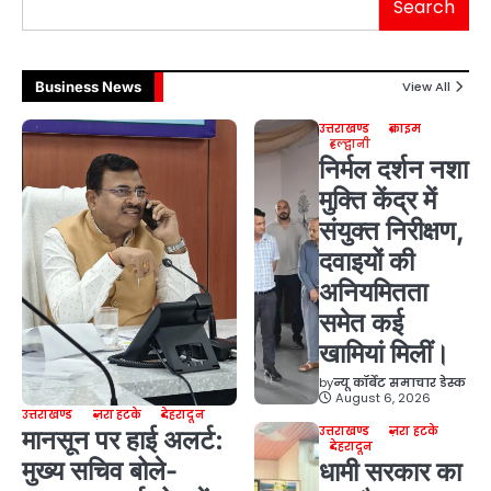
Search
Business News
View All
उत्तराखण्ड
क्राइम
हल्द्वानी
निर्मल दर्शन नशा
मुक्ति केंद्र में
संयुक्त निरीक्षण,
दवाइयों की
अनियमितता
समेत कई
खामियां मिलीं।
by
न्यू कॉर्बेट समाचार डेस्क
August 6, 2026
उत्तराखण्ड
ज़रा हटके
देहरादून
उत्तराखण्ड
ज़रा हटके
मानसून पर हाई अलर्ट:
देहरादून
मुख्य सचिव बोले-
धामी सरकार का