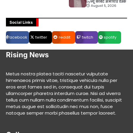
by
न्यू कॉर्बेट समाचार डेस्क
August 5, 2026
Social Links
facebook
twitter
reddit
twitch
spotify
Rising News
Metus nostra platea taciti nascetur vulputate
himenaeos primis vitae, tristique vehicula nulla per
eros erat fames sed in, consequat dui turpis
ullamcorper pharetra interdum curae. Nisi ad viverra
tellus cum nullam nulla condimentum facilisi, suscipit
metus augue est sollicitudin nec mus non, fusce
natoque semper morbi phasellus tempor laoreet.