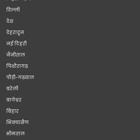
दिल्ली
देश
देहरादून
नई टिहरी
नैनीताल
पिथौरागढ़
पौड़ी-गढ़वाल
बरेली
बागेश्वर
बिहार
भिक्यासैण
भीमताल