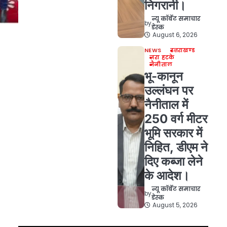
निगरानी।
न्यू कॉर्बेट समाचार
by
डेस्क
August 6, 2026
NEWS
उत्तराखण्ड
ज़रा हटके
नैनीताल
भू-कानून
उल्लंघन पर
नैनीताल में
250 वर्ग मीटर
भूमि सरकार में
निहित, डीएम ने
दिए कब्जा लेने
के आदेश।
न्यू कॉर्बेट समाचार
by
डेस्क
August 5, 2026