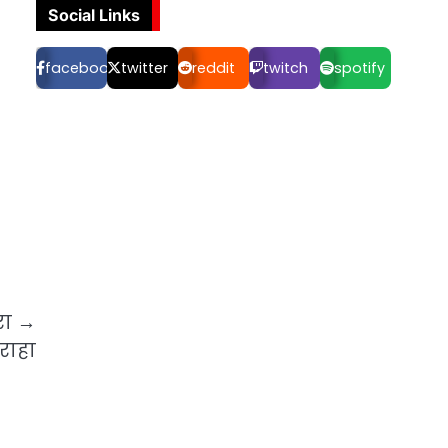
Social Links
facebook
twitter
reddit
twitch
spotify
रा →
राहा