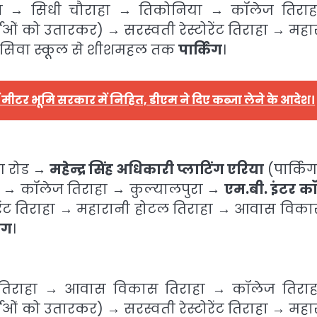
ाहा → सिधी चौराहा → तिकोनिया → कॉलेज तिरा
ाओं को उतारकर) → सरस्वती रेस्टोरेंट तिराहा → महा
रसिवा स्कूल से शीशमहल तक
पार्किंग
।
 मीटर भूमि सरकार में निहित, डीएम ने दिए कब्जा लेने के आदेश।
ग रोड →
महेन्द्र सिंह अधिकारी प्लाटिंग एरिया
(पार्किं
ा → कॉलेज तिराहा → कुल्यालपुरा →
एम.बी. इंटर क
ोरेंट तिराहा → महारानी होटल तिराहा → आवास विक
िंग
।
 तिराहा → आवास विकास तिराहा → कॉलेज तिरा
ाओं को उतारकर) → सरस्वती रेस्टोरेंट तिराहा → महा