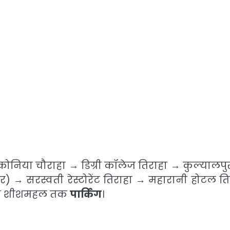
ोनिया चौराहा → डिग्री कॉलेज तिराहा → कुल्यालपु
) → सरस्वती रेस्टोरेंट तिराहा → महारानी होटल ति
 से शीशमहल तक
पार्किंग
।