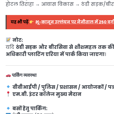
होटल तिराहा → आवास विकास → ठंडी सड़क/बी
यह भी पढ़ें
भू-कानून उल्लंघन पर नैनीताल में 250 वर्ग
नोट:
यदि
ठंडी सड़क और बीरसिवा से शीशमहल तक की पार
अधिकारी प्लाटिंग एरिया में पार्क किया जाएगा
।
पार्किंग व्यवस्था
वीवीआईपी / पुलिस / प्रशासन / आयोजकों / पत्रक
एम.बी. इंटर कॉलेज मुख्य मैदान
बसों हेतु पार्किंग: