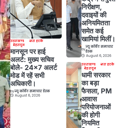
निरीक्षण,
दवाइयों की
अनियमितता
समेत कई
खामियां मिलीं।
उत्तराखण्ड
ज़रा हटके
देहरादून
न्यू कॉर्बेट समाचार
by
मानसून पर हाई
डेस्क
August 6, 2026
अलर्ट: मुख्य सचिव
उत्तराखण्ड
ज़रा हटके
बोले- 24×7 अलर्ट
देहरादून
धामी सरकार
मोड में रहें सभी
का बड़ा
अधिकारी।
फैसला, PM
by
न्यू कॉर्बेट समाचार डेस्क
August 6, 2026
आवास
परियोजनाओं
की होगी
नियमित