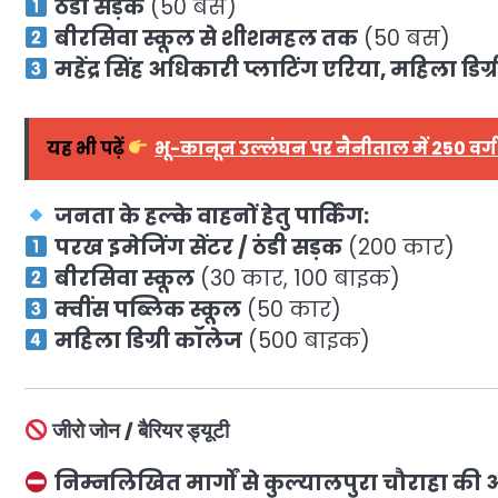
ठंडी सड़क
(50 बस)
बीरसिवा स्कूल से शीशमहल तक
(50 बस)
महेंद्र सिंह अधिकारी प्लाटिंग एरिया, महिला डिग्
यह भी पढ़ें
भू-कानून उल्लंघन पर नैनीताल में 250 वर्ग
जनता के हल्के वाहनों हेतु पार्किंग:
परख इमेजिंग सेंटर / ठंडी सड़क
(200 कार)
बीरसिवा स्कूल
(30 कार, 100 बाइक)
क्वींस पब्लिक स्कूल
(50 कार)
महिला डिग्री कॉलेज
(500 बाइक)
जीरो जोन / बैरियर ड्यूटी
निम्नलिखित मार्गों से कुल्यालपुरा चौराहा की ओ