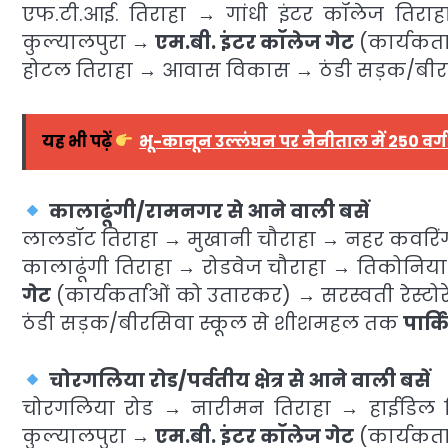
एफ.टी.आई. तिराहा → गांधी इंटर कॉलेज तिर
कुल्यालपुरा →
एम.बी. इंटर कॉलेज गेट
(कार्यकर्त
होटल तिराहा → आवास विकास → ठंडी सड़क/बी
यह भी पढ़ें
भू-कानून उल्लंघन पर नैनीताल में 250 वर्ग
कालाढूंगी/रामनगर से आने वाली बसें
लालडॉट तिराहा → मुखानी चौराहा → नहर कवरिं
कालाढूंगी तिराहा → रोडवेज चौराहा → तिकोनिय
गेट
(कार्यकर्ताओं को उतारकर) → सरस्वती रेस्ट
ठंडी सड़क/बीरसिवा स्कूल से शीशमहल तक
पार्क
चोरगलिया रोड/पर्वतीय क्षेत्र से आने वाली बसें
चोरगलिया रोड → नारीमन तिराहा → हाईडिल
कुल्यालपुरा →
एम.बी. इंटर कॉलेज गेट
(कार्यकर्त