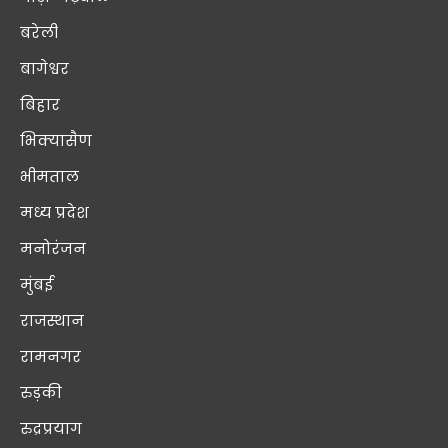
बरेली
बागेश्वर
बिहार
भिक्यासैण
भीमताल
मध्य प्रदेश
मनोरंजन
मुंबई
राजस्थान
रामनगर
रुड़की
रुद्रप्रयाग