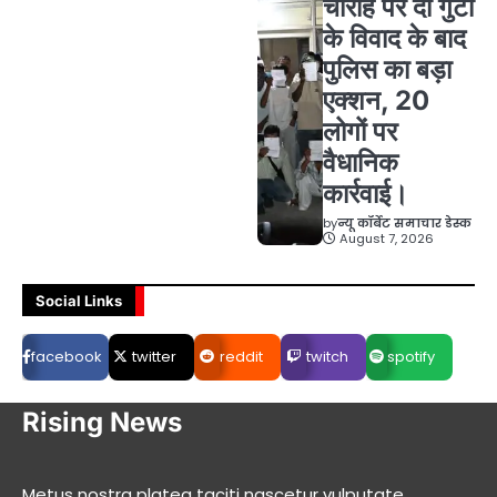
चौराहे पर दो गुटों
के विवाद के बाद
पुलिस का बड़ा
एक्शन, 20
लोगों पर
वैधानिक
कार्रवाई।
by
न्यू कॉर्बेट समाचार डेस्क
August 7, 2026
Social Links
facebook
twitter
reddit
twitch
spotify
Rising News
Metus nostra platea taciti nascetur vulputate