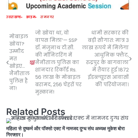
उत्तराखण्ड
क्राइम
रामनगर
जो खोया था, वो
धामी सरकार की
Post
मोबाइल
वापस मिला’— SSP
बड़ी सौगात: मात्र 3
खोया?
navigation
डॉ. मंजुनाथ टी.सी.
लाख रुपये में मिलेगा
उम्मीद
की मॉनिटरिंग में
आधुनिक फ्लैट,
मत
नैनीताल पुलिस का
रुद्रपुर के बागवाला
खोइए…
शानदार रिकॉर्ड Rs.
में तैयार हुई 1872
नैनीताल
56 लाख के मोबाइल
ईडब्ल्यूएस आवासों
पुलिस है
बरामद, 256 चेहरों पर
की परियोजना।
ना!
मुस्कान!
Related Posts
महिला से दुष्कर्म और पॉक्सो एक्ट में नामजद दुग्ध संघ अध्यक्ष मुकेश बोरा
गिरफ्तार।