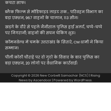
कचरा साफ।
ब्लैक फिल्म से मॉडिफाइड लाइट तक… परिवहन विभाग का
बड़ा एक्शन, 967 वाहनों के चालान, 113 सीज।
खड़गे के दौरे से पहले नैनीताल पुलिस हाई अलर्ट, चप्पे-चप्पे
पर निगरानी; वाहनों की सघन चेकिंग शुरू।
कॉमनवेल्थ में चमके उत्तराखंड के सितारे, CM धामी ने किया
सम्मान।
पीली कोठी चौराहे पर दो गुटों के विवाद के बाद पुलिस का
बड़ा एक्शन, 20 लोगों पर वैधानिक कार्रवाई।
Copyright © 2026
New Corbett Samachar (NCS)
| Rising
News by
Ascendoor
| Powered by
WordPress
.