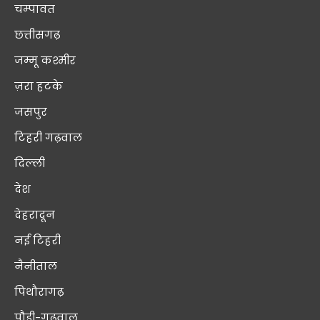
चम्पावत
छत्तीसगढ़
जम्मू कश्मीर
ज़रा हटके
जसपुर
टिहरी गढ़वाल
दिल्ली
देश
देहरादून
नई टिहरी
नैनीताल
पिथौरागढ़
पौड़ी-गढ़वाल