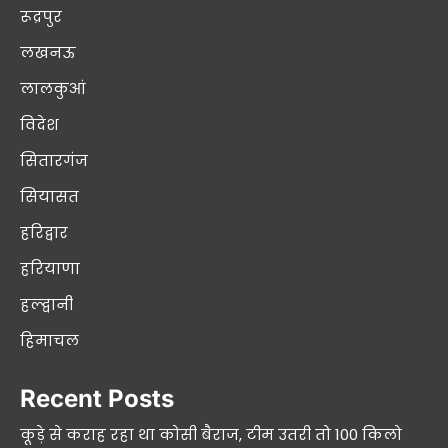
रूद्रपुर
लखनऊ
लालकुआं
विदेश
सितारगंज
सियासत
हरिद्वार
हरियाणा
हल्द्वानी
हिमाचल
Recent Posts
कूड़े से कराह रहा था कोसी बैराज, टीम उतरी तो 100 किलो