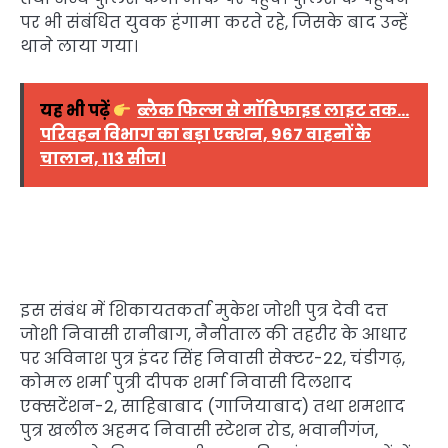
पर भी संबंधित युवक हंगामा करते रहे, जिसके बाद उन्हें
थाने लाया गया।
यह भी पढ़ें
ब्लैक फिल्म से मॉडिफाइड लाइट तक…
परिवहन विभाग का बड़ा एक्शन, 967 वाहनों के
चालान, 113 सीज।
इस संबंध में शिकायतकर्ता मुकेश जोशी पुत्र देवी दत्त
जोशी निवासी रानीबाग, नैनीताल की तहरीर के आधार
पर अविनाश पुत्र इंदर सिंह निवासी सेक्टर-22, चंडीगढ़,
कोमल शर्मा पुत्री दीपक शर्मा निवासी दिलशाद
एक्सटेंशन-2, साहिबाबाद (गाजियाबाद) तथा शमशाद
पुत्र खलील अहमद निवासी स्टेशन रोड, भवानीगंज,