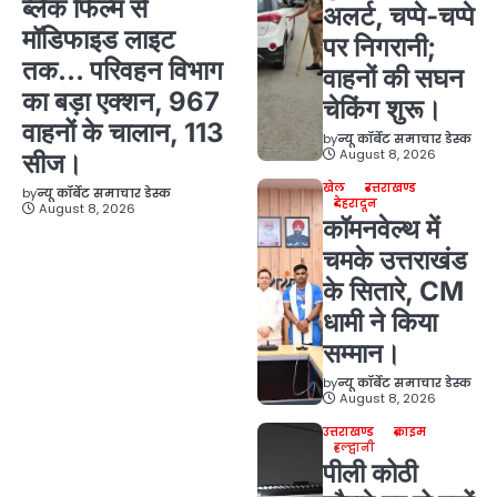
ब्लैक फिल्म से
अलर्ट, चप्पे-चप्पे
मॉडिफाइड लाइट
पर निगरानी;
तक… परिवहन विभाग
वाहनों की सघन
का बड़ा एक्शन, 967
चेकिंग शुरू।
वाहनों के चालान, 113
by
न्यू कॉर्बेट समाचार डेस्क
August 8, 2026
सीज।
खेल
उत्तराखण्ड
by
न्यू कॉर्बेट समाचार डेस्क
देहरादून
August 8, 2026
कॉमनवेल्थ में
चमके उत्तराखंड
के सितारे, CM
धामी ने किया
सम्मान।
by
न्यू कॉर्बेट समाचार डेस्क
August 8, 2026
उत्तराखण्ड
क्राइम
हल्द्वानी
पीली कोठी