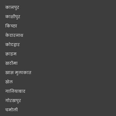
कानपुर
काशीपुर
किच्छा
केदारनाथ
कोटद्वार
क्राइम
खटीमा
खास मुलाक़ात
खेल
गाजियाबाद
गोरखपुर
चमोली