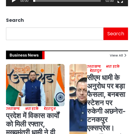
00:00
02:00
Search
Search
Business News
View All
उत्तराखण्ड
ज़रा हटके
देहरादून
सीएम धामी के
अनुरोध पर बड़ा
फैसला, बनबसा
स्टेशन पर
उत्तराखण्ड
ज़रा हटके
देहरादून
रुकेगी अछनेरा-
प्रदेश में विकास कार्यों
टनकपुर
को मिली रफ्तार,
एक्सप्रेस।
मुख्यमंत्री धामी ने दी