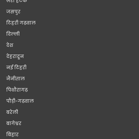
ज़रा हटके
जसपुर
टिहरी गढ़वाल
दिल्ली
देश
देहरादून
नई टिहरी
नैनीताल
पिथौरागढ़
पौड़ी-गढ़वाल
बरेली
बागेश्वर
बिहार