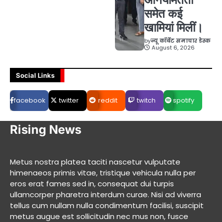
समेत कई
खामियां मिलीं।
by
न्यू कॉर्बेट समाचार डेस्क
August 6, 2026
Social Links
facebook
twitter
reddit
twitch
spotify
Rising News
Metus nostra platea taciti nascetur vulputate
himenaeos primis vitae, tristique vehicula nulla per
eros erat fames sed in, consequat dui turpis
ullamcorper pharetra interdum curae. Nisi ad viverra
tellus cum nullam nulla condimentum facilisi, suscipit
metus augue est sollicitudin nec mus non, fusce