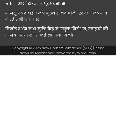
रुकेगी अछनेरा-टनकपुर एक्सप्रेस।
मानसून पर हाई अलर्ट: मुख्य सचिव बोले- 24×7 अलर्ट मोड
में रहें सभी अधिकारी।
निर्मल दर्शन नशा मुक्ति केंद्र में संयुक्त निरीक्षण, दवाइयों की
अनियमितता समेत कई खामियां मिलीं।
Copyright © 2026
New Corbett Samachar (NCS)
| Rising
News by
Ascendoor
| Powered by
WordPress
.