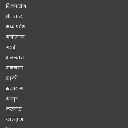
भिक्यासैण
भीमताल
मध्य प्रदेश
मनोरंजन
मुंबई
राजस्थान
रामनगर
रुड़की
रुद्रप्रयाग
रूद्रपुर
लखनऊ
लालकुआं