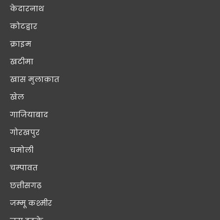
केदारनाथ
कोटद्वार
क्राइम
खटीमा
खास मुलाक़ात
खेल
गाजियाबाद
गोरखपुर
चमोली
चम्पावत
छत्तीसगढ़
जम्मू कश्मीर