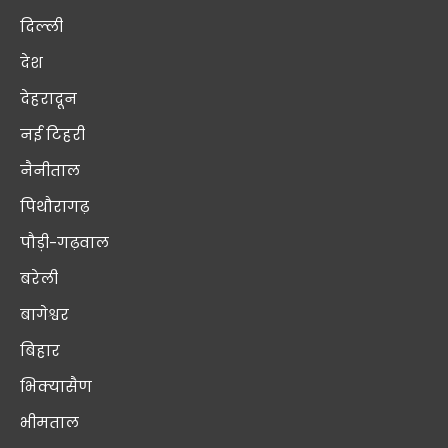
दिल्ली
देश
देहरादून
नई टिहरी
नैनीताल
पिथौरागढ़
पौड़ी-गढ़वाल
बरेली
बागेश्वर
बिहार
भिक्यासैण
भीमताल