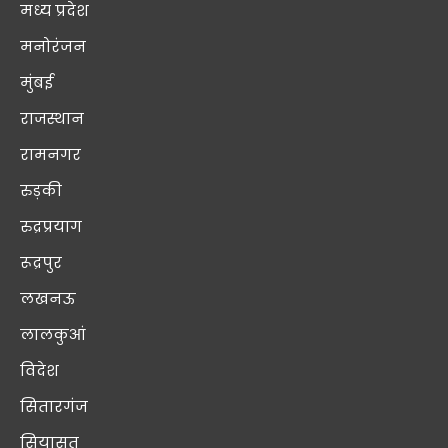
मध्य प्रदेश
मनोरंजन
मुंबई
राजस्थान
रामनगर
रुड़की
रुद्रप्रयाग
रूद्रपुर
लखनऊ
लालकुआं
विदेश
सितारगंज
सियासत