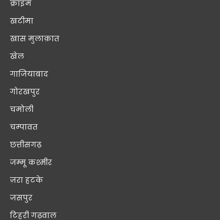
क्राइम
खटीमा
खास मुलाक़ात
खेल
गाजियाबाद
गोरखपुर
चमोली
चम्पावत
छत्तीसगढ़
जम्मू कश्मीर
ज़रा हटके
जसपुर
टिहरी गढ़वाल