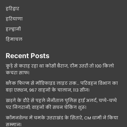
हरिद्वार
हरियाणा
हल्द्वानी
हिमाचल
Recent Posts
कूड़े से कराह रहा था कोसी बैराज, टीम उतरी तो 100 किलो
कचरा साफ।
ब्लैक फिल्म से मॉडिफाइड लाइट तक… परिवहन विभाग का
बड़ा एक्शन, 967 वाहनों के चालान, 113 सीज।
खड़गे के दौरे से पहले नैनीताल पुलिस हाई अलर्ट, चप्पे-चप्पे
पर निगरानी; वाहनों की सघन चेकिंग शुरू।
कॉमनवेल्थ में चमके उत्तराखंड के सितारे, CM धामी ने किया
सम्मान।