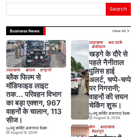
Search
Business News
View All
उत्तराखण्ड
ज़रा हटके
नैनीताल
खड़गे के दौरे से
पहले नैनीताल
पुलिस हाई
उत्तराखण्ड
क्राइम
हल्द्वानी
ब्लैक फिल्म से
अलर्ट, चप्पे-चप्पे
मॉडिफाइड लाइट
पर निगरानी;
तक… परिवहन विभाग
वाहनों की सघन
का बड़ा एक्शन, 967
चेकिंग शुरू।
वाहनों के चालान, 113
by
न्यू कॉर्बेट समाचार डेस्क
August 8, 2026
सीज।
खेल
उत्तराखण्ड
by
न्यू कॉर्बेट समाचार डेस्क
देहरादून
August 8, 2026