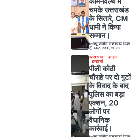
कॉमनवेल्थ में
चमके उत्तराखंड
के सितारे, CM
धामी ने किया
सम्मान।
by
न्यू कॉर्बेट समाचार डेस्क
August 8, 2026
उत्तराखण्ड
क्राइम
हल्द्वानी
पीली कोठी
चौराहे पर दो गुटों
के विवाद के बाद
पुलिस का बड़ा
एक्शन, 20
लोगों पर
वैधानिक
कार्रवाई।
by
न्यू कॉर्बेट समाचार डेस्क