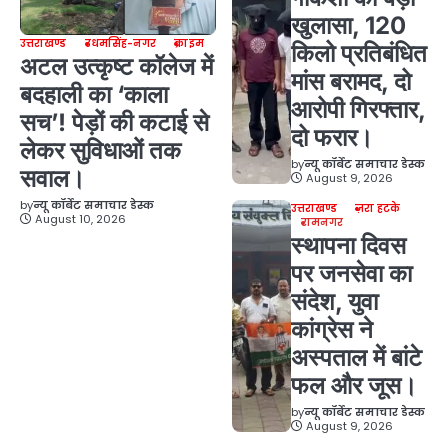
खुलासा, 120
उत्तराखण्ड
उधमसिंह-नगर
क्राइम
किलो प्रतिबंधित
अटल उत्कृष्ट कॉलेज में
मांस बरामद, दो
बदहाली का ‘काला
आरोपी गिरफ्तार,
सच’! पेड़ों की कटाई से
दो फरार।
लेकर सुविधाओं तक
by
न्यू कॉर्बेट समाचार डेस्क
सवाल।
August 9, 2026
by
न्यू कॉर्बेट समाचार डेस्क
उत्तराखण्ड
ज़रा हटके
August 10, 2026
रामनगर
स्थापना दिवस
पर जनसेवा का
संदेश, युवा
कांग्रेस ने
अस्पताल में बांटे
फल और जूस।
by
न्यू कॉर्बेट समाचार डेस्क
August 9, 2026