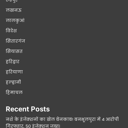
लखनऊ
लालकुआं
विदेश
सितारगंज
सियासत
हरिद्वार
हरियाणा
हल्द्वानी
हिमाचल
Recent Posts
नशे के इंजेक्शनों का खेल बेनकाब! बनभूलपुरा में 4 आरोपी
गिरफ्तार, 50 इंजेक्शन जब्त।