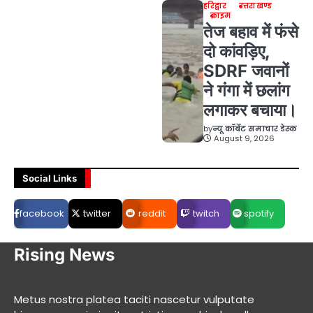
हरिद्वार
उत्तराखण्ड
क्राइम
तेज बहाव में फंसे
दो कांवड़िए,
SDRF जवानों
ने गंगा में छलांग
लगाकर बचाया।
by
न्यू कॉर्बेट समाचार डेस्क
August 9, 2026
Social Links
facebook
twitter
reddit
twitch
spotify
Rising News
Metus nostra platea taciti nascetur vulputate