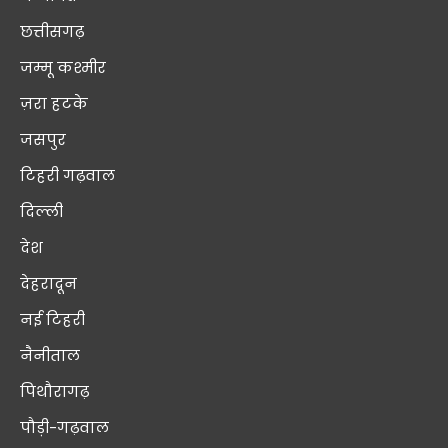
छत्तीसगढ़
जम्मू कश्मीर
ज़रा हटके
जसपुर
टिहरी गढ़वाल
दिल्ली
देश
देहरादून
नई टिहरी
नैनीताल
पिथौरागढ़
पौड़ी-गढ़वाल