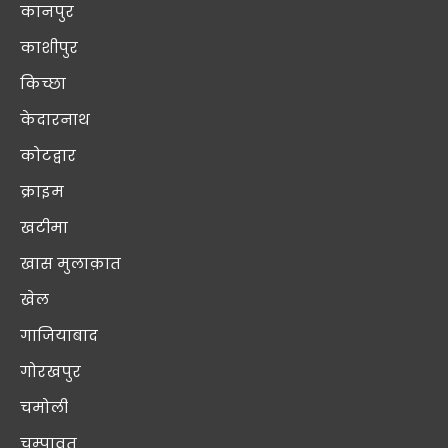
कानपुर
काशीपुर
किच्छा
केदारनाथ
कोटद्वार
क्राइम
खटीमा
खास मुलाक़ात
खेल
गाजियाबाद
गोरखपुर
चमोली
चम्पावत