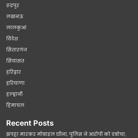
रूद्रपुर
लखनऊ
लालकुआं
विदेश
सितारगंज
सियासत
हरिद्वार
हरियाणा
हल्द्वानी
हिमाचल
Recent Posts
झपट्टा मारकर मोबाइल छीना, पुलिस ने आरोपी को दबोचा;