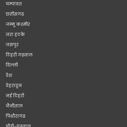
चम्पावत
छत्तीसगढ़
जम्मू कश्मीर
ज़रा हटके
जसपुर
टिहरी गढ़वाल
दिल्ली
देश
देहरादून
नई टिहरी
नैनीताल
पिथौरागढ़
पौड़ी-गढ़वाल