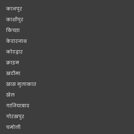
कानपुर
काशीपुर
किच्छा
केदारनाथ
कोटद्वार
क्राइम
खटीमा
खास मुलाक़ात
खेल
गाजियाबाद
गोरखपुर
चमोली