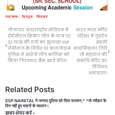
उत्तराखण्ड
देहरादून
सियासत
गौलापार अंतरराष्ट्रीय स्टेडियम में
भारत माता मंदिर
Post
ईवीसीएल क्रिकेट लीग के नाम पर
परिसर में गुरुदेव
navigation
32 लाख की ठगी का खुलासा SSP
स्वामी
नैनीताल के निर्देश पर काठगोदाम
सत्यमित्रानंद गिरि
पुलिस ने आरोपी लीग मालिक को
जी महाराज की
किया गिरफ्तार, बैंक खाते फ्रीज।
समाधि मंदिर का
विधिवत
अनावरण।
Related Posts
SSP NAINITAL ने जनपद पुलिस को दिया फरमान,* *तो त्यौहार के
दिन नहीं हुए वाहनों के चालान।
ख़बर शेयर करें -