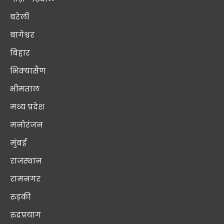
बरेली
बागेश्वर
बिहार
भिक्यासैण
भीमताल
मध्य प्रदेश
मनोरंजन
मुंबई
राजस्थान
रामनगर
रुड़की
रुद्रप्रयाग