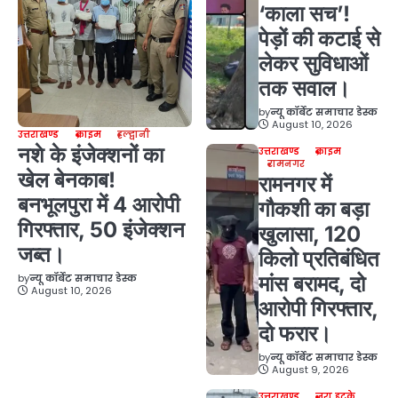
‘काला सच’!
पेड़ों की कटाई से
लेकर सुविधाओं
तक सवाल।
by
न्यू कॉर्बेट समाचार डेस्क
August 10, 2026
उत्तराखण्ड
क्राइम
हल्द्वानी
नशे के इंजेक्शनों का
उत्तराखण्ड
क्राइम
रामनगर
खेल बेनकाब!
रामनगर में
बनभूलपुरा में 4 आरोपी
गौकशी का बड़ा
गिरफ्तार, 50 इंजेक्शन
खुलासा, 120
जब्त।
किलो प्रतिबंधित
by
न्यू कॉर्बेट समाचार डेस्क
मांस बरामद, दो
August 10, 2026
आरोपी गिरफ्तार,
दो फरार।
by
न्यू कॉर्बेट समाचार डेस्क
August 9, 2026
उत्तराखण्ड
ज़रा हटके