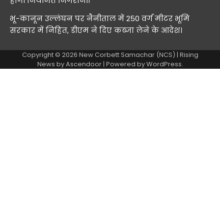
होगी नियमित निगरानी।
भू-कानून उल्लंघन पर नैनीताल में 250 वर्ग मीटर भूमि
सरकार में निहित, डीएम ने दिए कब्जा लेने के आदेश।
Copyright © 2026
New Corbett Samachar (NCS)
| Rising
News by
Ascendoor
| Powered by
WordPress
.