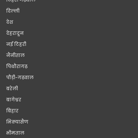
दिल्ली
देश
देहरादून
नई टिहरी
नैनीताल
पिथौरागढ़
पौड़ी-गढ़वाल
बरेली
बागेश्वर
बिहार
भिक्यासैण
भीमताल