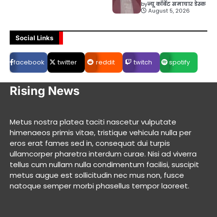
by
न्यू कॉर्बेट समाचार डेस्क
August 5, 2026
Social Links
facebook
twitter
reddit
twitch
spotify
Rising News
Metus nostra platea taciti nascetur vulputate
himenaeos primis vitae, tristique vehicula nulla per
eros erat fames sed in, consequat dui turpis
ullamcorper pharetra interdum curae. Nisi ad viverra
tellus cum nullam nulla condimentum facilisi, suscipit
metus augue est sollicitudin nec mus non, fusce
natoque semper morbi phasellus tempor laoreet.