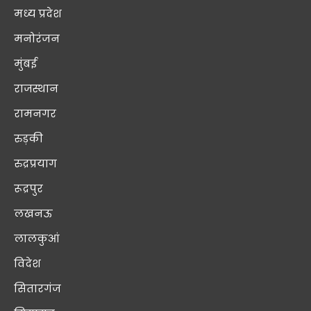
मध्य प्रदेश
मनोरंजन
मुंबई
राजस्थान
रामनगर
रुड़की
रुद्रप्रयाग
रूद्रपुर
लखनऊ
लालकुआं
विदेश
सितारगंज