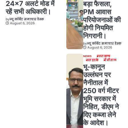
24×7 अलर्ट मोड में
बड़ा फैसला,
रहें सभी अधिकारी।
PM आवास
परियोजनाओं की
by
न्यू कॉर्बेट समाचार डेस्क
August 6, 2026
होगी नियमित
निगरानी।
by
न्यू कॉर्बेट समाचार डेस्क
August 6, 2026
NEWS
उत्तराखण्ड
ज़रा हटके
नैनीताल
भू-कानून
उल्लंघन पर
नैनीताल में
250 वर्ग मीटर
भूमि सरकार में
निहित, डीएम ने
दिए कब्जा लेने
के आदेश।