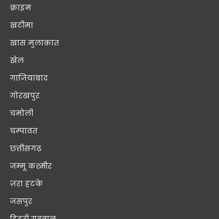
क्राइम
खटीमा
खास मुलाक़ात
खेल
गाजियाबाद
गोरखपुर
चमोली
चम्पावत
छत्तीसगढ़
जम्मू कश्मीर
ज़रा हटके
जसपुर
टिहरी गढ़वाल