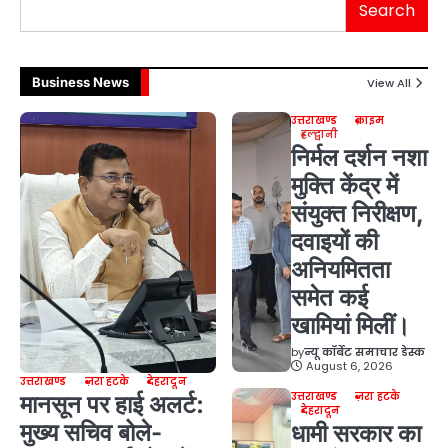
Search
Business News
View All
उत्तराखण्ड
क्राइम
हल्द्वानी
निर्मल दर्शन नशा
मुक्ति केंद्र में
संयुक्त निरीक्षण,
दवाइयों की
अनियमितता
समेत कई
खामियां मिलीं।
by
न्यू कॉर्बेट समाचार डेस्क
August 6, 2026
उत्तराखण्ड
ज़रा हटके
देहरादून
उत्तराखण्ड
ज़रा हटके
मानसून पर हाई अलर्ट:
देहरादून
मुख्य सचिव बोले-
धामी सरकार का