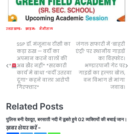
उत्तराखण्ड
क्राइम
नैनीताल
SSP डॉ. मंजूनाथ टीसी का
जंगल सफारी में ‘बाहरी
Post
कड़ा रुख — वर्दी का
एंट्री’ पर स्थानीय गाइडों
navigation
अपमान करने वालों की
का विस्फोट।
*
अब खैर नहीं* *सरकारी
भण्डारपानी गेट पर
कार्य मे बाधा “वर्दी उतरवा
गाइडों का हल्ला बोल,
दूंगा” कहने वाला आरोपी
वन विभाग से मांगा
गिरफ्तार*
जवाब।
Related Posts
पुलिस बनी देवदूत, बरसाती नदी में डूबते हुये 02 व्यक्तियों की बचाई जान।
ख़बर शेयर करें -