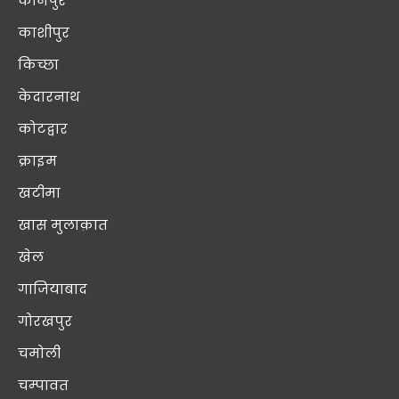
कानपुर
काशीपुर
किच्छा
केदारनाथ
कोटद्वार
क्राइम
खटीमा
खास मुलाक़ात
खेल
गाजियाबाद
गोरखपुर
चमोली
चम्पावत