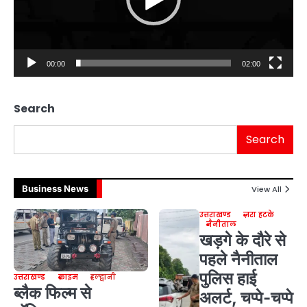
00:00
02:00
Search
Search
Business News
View All
उत्तराखण्ड
ज़रा हटके
नैनीताल
खड़गे के दौरे से
पहले नैनीताल
पुलिस हाई
उत्तराखण्ड
क्राइम
हल्द्वानी
ब्लैक फिल्म से
अलर्ट, चप्पे-चप्पे