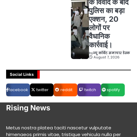
के विवाद के बाद
पुलिस का बड़ा
एक्शन, 20
लोगों पर
वैधानिक
कार्रवाई।
by
न्यू कॉर्बेट समाचार डेस्क
August 7, 2026
Social Links
facebook
twitter
reddit
twitch
spotify
Rising News
Metus nostra platea taciti nascetur vulputate
himenaeos primis vitae, tristique vehicula nulla per