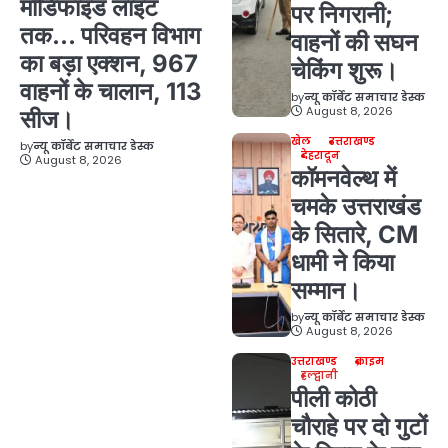
मॉडिफाइड लाइट
पर निगरानी;
तक… परिवहन विभाग
वाहनों की सघन
का बड़ा एक्शन, 967
चेकिंग शुरू।
वाहनों के चालान, 113
by
न्यू कॉर्बेट समाचार डेस्क
August 8, 2026
सीज।
खेल
उत्तराखण्ड
by
न्यू कॉर्बेट समाचार डेस्क
देहरादून
August 8, 2026
कॉमनवेल्थ में
चमके उत्तराखंड
के सितारे, CM
धामी ने किया
सम्मान।
by
न्यू कॉर्बेट समाचार डेस्क
August 8, 2026
उत्तराखण्ड
क्राइम
हल्द्वानी
पीली कोठी
चौराहे पर दो गुटों