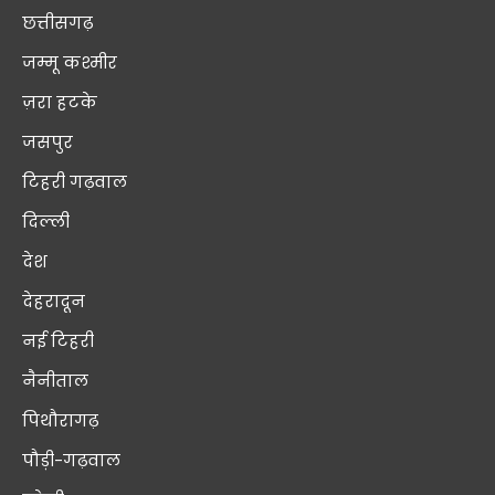
छत्तीसगढ़
जम्मू कश्मीर
ज़रा हटके
जसपुर
टिहरी गढ़वाल
दिल्ली
देश
देहरादून
नई टिहरी
नैनीताल
पिथौरागढ़
पौड़ी-गढ़वाल