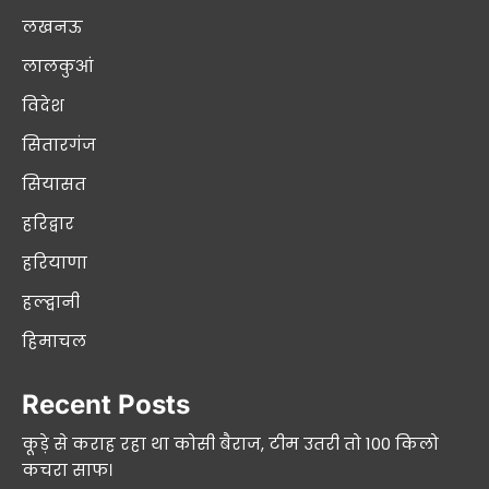
लखनऊ
लालकुआं
विदेश
सितारगंज
सियासत
हरिद्वार
हरियाणा
हल्द्वानी
हिमाचल
Recent Posts
कूड़े से कराह रहा था कोसी बैराज, टीम उतरी तो 100 किलो
कचरा साफ।