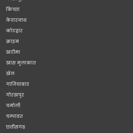
किच्छा
केदारनाथ
कोटद्वार
क्राइम
खटीमा
खास मुलाक़ात
खेल
गाजियाबाद
गोरखपुर
चमोली
चम्पावत
छत्तीसगढ़