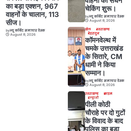
वाहनों की सघन
का बड़ा एक्शन, 967
चेकिंग शुरू।
वाहनों के चालान, 113
by
न्यू कॉर्बेट समाचार डेस्क
August 8, 2026
सीज।
खेल
उत्तराखण्ड
by
न्यू कॉर्बेट समाचार डेस्क
देहरादून
August 8, 2026
कॉमनवेल्थ में
चमके उत्तराखंड
के सितारे, CM
धामी ने किया
सम्मान।
by
न्यू कॉर्बेट समाचार डेस्क
August 8, 2026
उत्तराखण्ड
क्राइम
हल्द्वानी
पीली कोठी
चौराहे पर दो गुटों
के विवाद के बाद
पुलिस का बड़ा