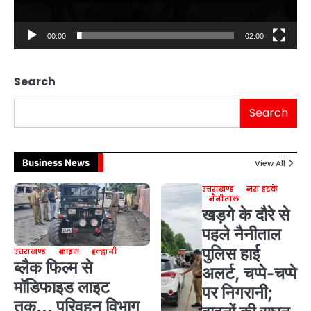
00:00
02:00
Search
Search
Business News
View All
उत्तराखण्ड
ज़रा हटके
नैनीताल
खड़गे के दौरे से
पहले नैनीताल
पुलिस हाई
उत्तराखण्ड
क्राइम
हल्द्वानी
ब्लैक फिल्म से
अलर्ट, चप्पे-चप्पे
मॉडिफाइड लाइट
पर निगरानी;
तक… परिवहन विभाग