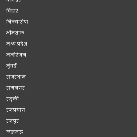
बिहार
भिक्यासैण
भीमताल
मध्य प्रदेश
मनोरंजन
मुंबई
राजस्थान
रामनगर
रुड़की
रुद्रप्रयाग
रूद्रपुर
लखनऊ