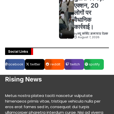
एक्शन, 20
लोगों पर
वैधानिक
कार्रवाई।
by
न्यू कॉर्बेट समाचार डेस्क
August 7, 2026
Social Links
facebook
twitter
reddit
twitch
spotify
Rising News
Metus nostra platea taciti nascetur vulputate
himenaeos primis vitae, tristique vehicula nulla per
eros erat fames sed in, consequat dui turpis
ullamcorper pharetra interdum curae. Nisi ad viverra