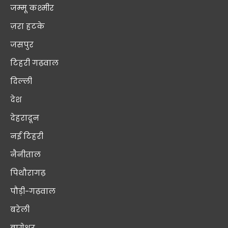
जम्मू कश्मीर
ज़रा हटके
जसपुर
टिहरी गढ़वाल
दिल्ली
देश
देहरादून
नई टिहरी
नैनीताल
पिथौरागढ़
पौड़ी-गढ़वाल
बरेली
बागेश्वर