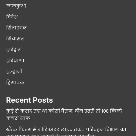
लालकुआं
विदेश
सितारगंज
सियासत
हरिद्वार
हरियाणा
हल्द्वानी
हिमाचल
Recent Posts
कूड़े से कराह रहा था कोसी बैराज, टीम उतरी तो 100 किलो
कचरा साफ।
ब्लैक फिल्म से मॉडिफाइड लाइट तक… परिवहन विभाग का