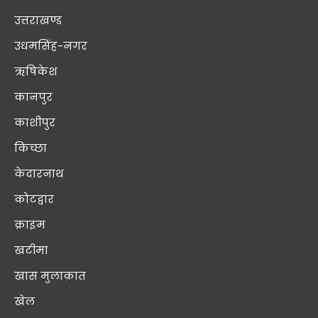
उत्तराखण्ड
उधमसिंह-नगर
ऋषिकेश
कानपुर
काशीपुर
किच्छा
केदारनाथ
कोटद्वार
क्राइम
खटीमा
खास मुलाक़ात
खेल