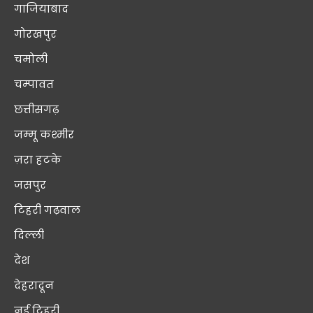
गाजियाबाद
गोरखपुर
चमोली
चम्पावत
छत्तीसगढ़
जम्मू कश्मीर
ज़रा हटके
जसपुर
टिहरी गढ़वाल
दिल्ली
देश
देहरादून
नई टिहरी