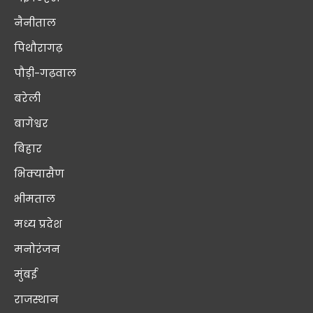
नैनीताल
पिथौरागढ़
पौड़ी-गढ़वाल
बरेली
बागेश्वर
बिहार
भिक्यासैण
भीमताल
मध्य प्रदेश
मनोरंजन
मुंबई
राजस्थान