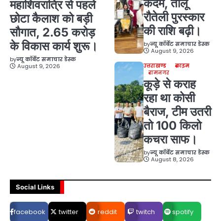
कदम, तीलू
महाशिवरात्रि से पहले
रौतेली पुरस्कार
छोटा कैलाश को बड़ी
की राशि बढ़ी।
सौगात, 2.65 करोड़
के विकास कार्य शुरू।
by
न्यू कॉर्बेट समाचार डेस्क
August 9, 2026
by
न्यू कॉर्बेट समाचार डेस्क
August 9, 2026
उत्तराखण्ड
क्राइम
रामनगर
कूड़े से कराह
रहा था कोसी
बैराज, टीम उतरी
तो 100 किलो
कचरा साफ।
by
न्यू कॉर्बेट समाचार डेस्क
August 8, 2026
Social Links
facebook
twitter
reddit
twitch
spotify