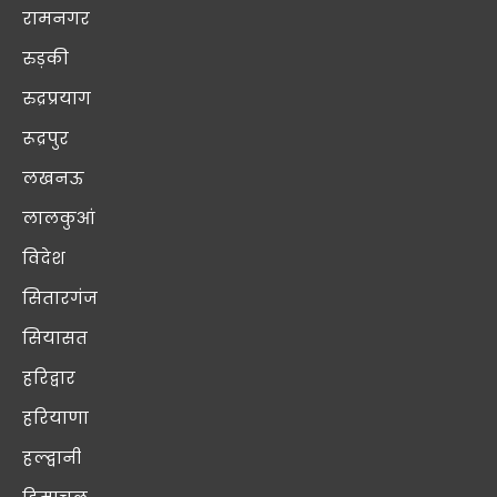
रामनगर
रुड़की
रुद्रप्रयाग
रूद्रपुर
लखनऊ
लालकुआं
विदेश
सितारगंज
सियासत
हरिद्वार
हरियाणा
हल्द्वानी