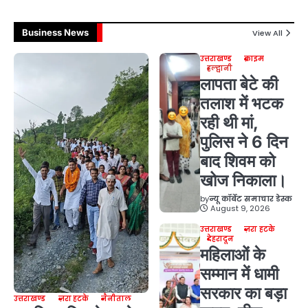
Business News
View All
उत्तराखण्ड
क्राइम
हल्द्वानी
लापता बेटे की
तलाश में भटक
रही थी मां,
पुलिस ने 6 दिन
बाद शिवम को
खोज निकाला।
by
न्यू कॉर्बेट समाचार डेस्क
August 9, 2026
उत्तराखण्ड
ज़रा हटके
देहरादून
महिलाओं के
सम्मान में धामी
सरकार का बड़ा
उत्तराखण्ड
ज़रा हटके
नैनीताल