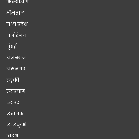
भिक्यासैण
भीमताल
मध्य प्रदेश
मनोरंजन
मुंबई
राजस्थान
रामनगर
रुड़की
रुद्रप्रयाग
रूद्रपुर
लखनऊ
लालकुआं
विदेश