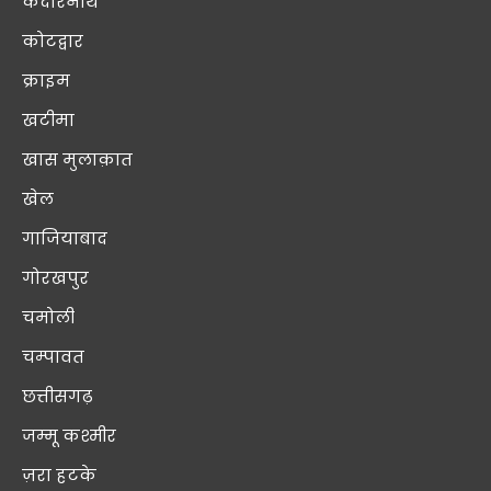
केदारनाथ
कोटद्वार
क्राइम
खटीमा
खास मुलाक़ात
खेल
गाजियाबाद
गोरखपुर
चमोली
चम्पावत
छत्तीसगढ़
जम्मू कश्मीर
ज़रा हटके