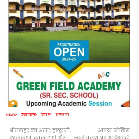
NEWS
उत्तराखण्ड
क्राइम
रामनगर
शीतलहर का असर: हल्द्वानी,
आपदा जोखिम
Post
लालकुआं, कालाढूंगी और
न्यूनीकरण पर आईआईटी