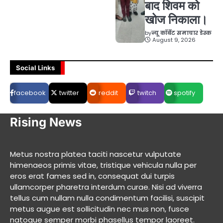
बाद शिवम को
खोज निकाला।
by
न्यू कॉर्बेट समाचार डेस्क
August 9, 2026
Social Links
facebook
twitter
reddit
twitch
spotify
Rising News
Metus nostra platea taciti nascetur vulputate
himenaeos primis vitae, tristique vehicula nulla per
eros erat fames sed in, consequat dui turpis
ullamcorper pharetra interdum curae. Nisi ad viverra
tellus cum nullam nulla condimentum facilisi, suscipit
metus augue est sollicitudin nec mus non, fusce
natoque semper morbi phasellus tempor laoreet.