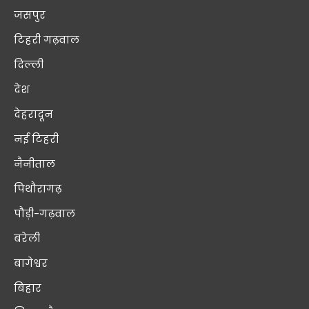
जसपुर
टिहरी गढ़वाल
दिल्ली
देश
देहरादून
नई टिहरी
नैनीताल
पिथौरागढ़
पौड़ी-गढ़वाल
बरेली
बागेश्वर
बिहार