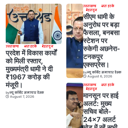
उत्तराखण्ड
ज़रा हटके
देहरादून
सीएम धामी के
अनुरोध पर बड़ा
फैसला, बनबसा
स्टेशन पर
उत्तराखण्ड
ज़रा हटके
देहरादून
रुकेगी अछनेरा-
प्रदेश में विकास कार्यों
टनकपुर
को मिली रफ्तार,
एक्सप्रेस।
मुख्यमंत्री धामी ने दी
by
न्यू कॉर्बेट समाचार डेस्क
₹1967 करोड़ की
August 6, 2026
मंजूरी।
उत्तराखण्ड
ज़रा हटके
देहरादून
by
न्यू कॉर्बेट समाचार डेस्क
मानसून पर हाई
August 7, 2026
अलर्ट: मुख्य
सचिव बोले-
24×7 अलर्ट
मोड में रहें सभी