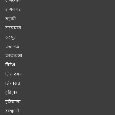
राजस्थान
रामनगर
रुड़की
रुद्रप्रयाग
रूद्रपुर
लखनऊ
लालकुआं
विदेश
सितारगंज
सियासत
हरिद्वार
हरियाणा
हल्द्वानी