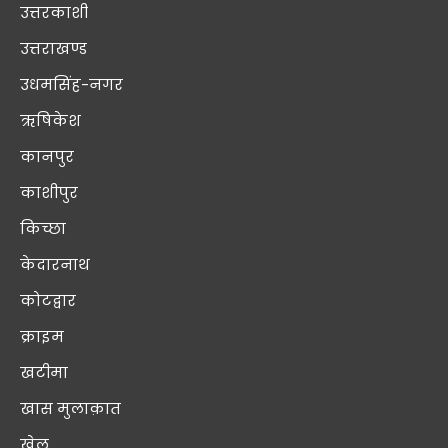
उत्तरकाशी
उत्तराखण्ड
उधमसिंह-नगर
ऋषिकेश
कानपुर
काशीपुर
किच्छा
केदारनाथ
कोटद्वार
क्राइम
खटीमा
खास मुलाक़ात
खेल