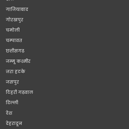
गाजियाबाद
गोरखपुर
चमोली
चम्पावत
छत्तीसगढ़
जम्मू कश्मीर
ज़रा हटके
जसपुर
टिहरी गढ़वाल
दिल्ली
देश
देहरादून