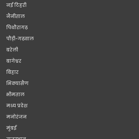
नई टिहरी
नैनीताल
पिथौरागढ़
पौड़ी-गढ़वाल
बरेली
बागेश्वर
बिहार
भिक्यासैण
भीमताल
मध्य प्रदेश
मनोरंजन
मुंबई