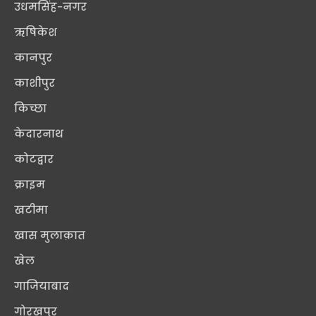
उधमसिंह-नगर
ऋषिकेश
कानपुर
काशीपुर
किच्छा
केदारनाथ
कोटद्वार
क्राइम
खटीमा
खास मुलाक़ात
खेल
गाजियाबाद
गोरखपुर