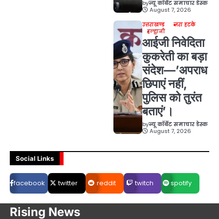
by
न्यू कॉर्बेट समाचार डेस्क
August 7, 2026
उत्तराखण्ड
ज़रा हटके
हल्द्वानी
आईजी निवेदिता
कुकरेती का बड़ा
संदेश—’अपराध
छिपाएं नहीं,
पुलिस को तुरंत
बताएं’।
by
न्यू कॉर्बेट समाचार डेस्क
August 7, 2026
Social Links
facebook
twitter
reddit
twitch
spotify
Rising News