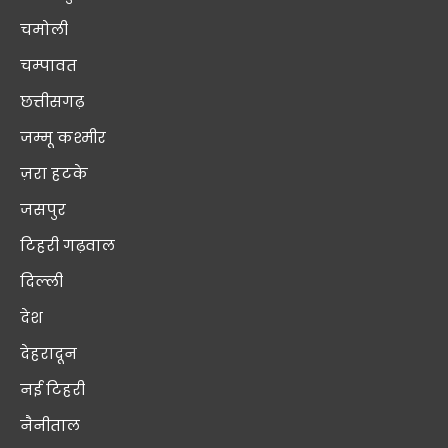
चमोली
चम्पावत
छत्तीसगढ़
जम्मू कश्मीर
ज़रा हटके
जसपुर
टिहरी गढ़वाल
दिल्ली
देश
देहरादून
नई टिहरी
नैनीताल