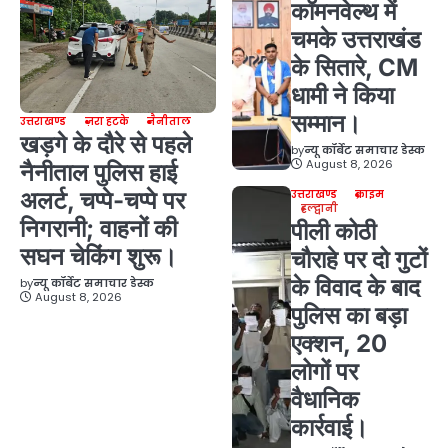
कॉमनवेल्थ में
चमके उत्तराखंड
के सितारे, CM
धामी ने किया
सम्मान।
उत्तराखण्ड
ज़रा हटके
नैनीताल
खड़गे के दौरे से पहले
by
न्यू कॉर्बेट समाचार डेस्क
August 8, 2026
नैनीताल पुलिस हाई
अलर्ट, चप्पे-चप्पे पर
उत्तराखण्ड
क्राइम
हल्द्वानी
निगरानी; वाहनों की
पीली कोठी
सघन चेकिंग शुरू।
चौराहे पर दो गुटों
के विवाद के बाद
by
न्यू कॉर्बेट समाचार डेस्क
August 8, 2026
पुलिस का बड़ा
एक्शन, 20
लोगों पर
वैधानिक
कार्रवाई।