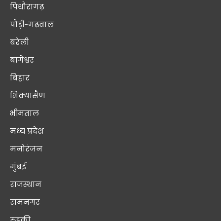
पिथौरागढ़
पौड़ी-गढ़वाल
बरेली
बागेश्वर
बिहार
भिक्यासैण
भीमताल
मध्य प्रदेश
मनोरंजन
मुंबई
राजस्थान
रामनगर
रुड़की