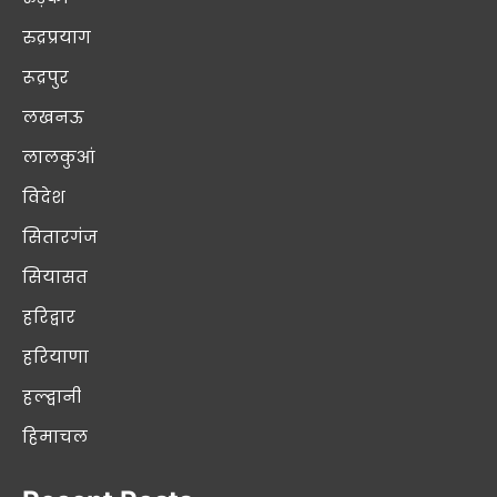
रुद्रप्रयाग
रूद्रपुर
लखनऊ
लालकुआं
विदेश
सितारगंज
सियासत
हरिद्वार
हरियाणा
हल्द्वानी
हिमाचल