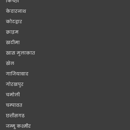
किच्छा
केदारनाथ
कोटद्वार
क्राइम
खटीमा
खास मुलाक़ात
खेल
गाजियाबाद
गोरखपुर
चमोली
चम्पावत
छत्तीसगढ़
जम्मू कश्मीर