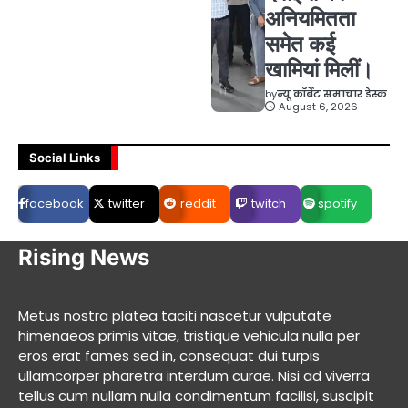
अनियमितता
समेत कई
खामियां मिलीं।
by
न्यू कॉर्बेट समाचार डेस्क
August 6, 2026
Social Links
facebook
twitter
reddit
twitch
spotify
Rising News
Metus nostra platea taciti nascetur vulputate
himenaeos primis vitae, tristique vehicula nulla per
eros erat fames sed in, consequat dui turpis
ullamcorper pharetra interdum curae. Nisi ad viverra
tellus cum nullam nulla condimentum facilisi, suscipit