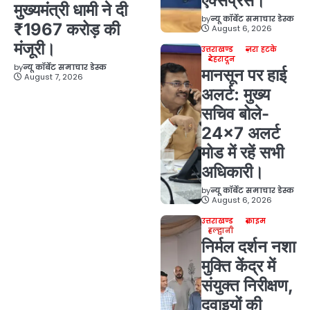
एक्सप्रेस।
मुख्यमंत्री धामी ने दी
by
न्यू कॉर्बेट समाचार डेस्क
₹1967 करोड़ की
August 6, 2026
मंजूरी।
उत्तराखण्ड
ज़रा हटके
देहरादून
by
न्यू कॉर्बेट समाचार डेस्क
मानसून पर हाई
August 7, 2026
अलर्ट: मुख्य
सचिव बोले-
24×7 अलर्ट
मोड में रहें सभी
अधिकारी।
by
न्यू कॉर्बेट समाचार डेस्क
August 6, 2026
उत्तराखण्ड
क्राइम
हल्द्वानी
निर्मल दर्शन नशा
मुक्ति केंद्र में
संयुक्त निरीक्षण,
दवाइयों की