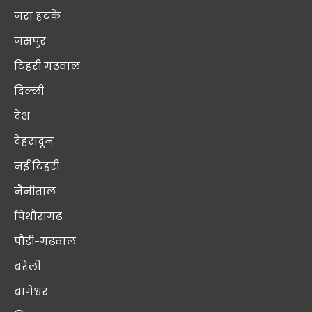
ज़रा हटके
जसपुर
टिहरी गढ़वाल
दिल्ली
देश
देहरादून
नई टिहरी
नैनीताल
पिथौरागढ़
पौड़ी-गढ़वाल
बरेली
बागेश्वर