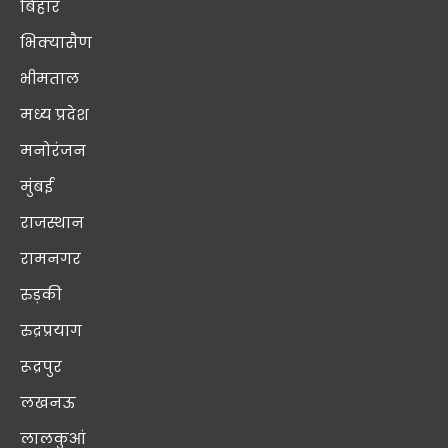
बिहार
भिक्यासैण
भीमताल
मध्य प्रदेश
मनोरंजन
मुंबई
राजस्थान
रामनगर
रुड़की
रुद्रप्रयाग
रूद्रपुर
लखनऊ
लालकुआं