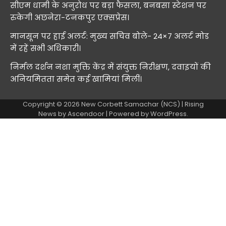
सीएम धामी के अनुरोध पर बड़ा फैसला, बनबसा स्टेशन पर
रुकेगी अछनेरा-टनकपुर एक्सप्रेस।
मानसून पर हाई अलर्ट: मुख्य सचिव बोले- 24×7 अलर्ट मोड
में रहें सभी अधिकारी।
निर्मल दर्शन नशा मुक्ति केंद्र में संयुक्त निरीक्षण, दवाइयों की
अनियमितता समेत कई खामियां मिलीं।
Copyright © 2026
New Corbett Samachar (NCS)
| Rising
News by
Ascendoor
| Powered by
WordPress
.