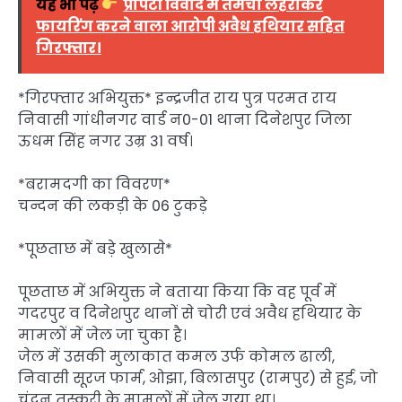
यह भी पढ़ें
प्रॉपर्टी विवाद में तमंचा लहराकर
फायरिंग करने वाला आरोपी अवैध हथियार सहित
गिरफ्तार।
*गिरफ्तार अभियुक्त* इन्द्रजीत राय पुत्र परमत राय
निवासी गांधीनगर वार्ड न0-01 थाना दिनेशपुर जिला
ऊधम सिंह नगर उम्र 31 वर्ष।
*बरामदगी का विवरण*
चन्दन की लकड़ी के 06 टुकड़े
*पूछताछ में बड़े खुलासे*
पूछताछ में अभियुक्त ने बताया किया कि वह पूर्व में
गदरपुर व दिनेशपुर थानों से चोरी एवं अवैध हथियार के
मामलों में जेल जा चुका है।
जेल में उसकी मुलाकात कमल उर्फ कोमल ढाली,
निवासी सूरज फार्म, ओझा, बिलासपुर (रामपुर) से हुई, जो
चंदन तस्करी के मामलों में जेल गया था।