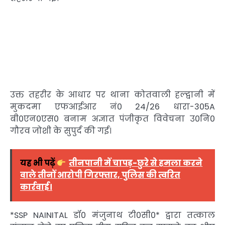
उक्त तहरीर के आधार पर थाना कोतवाली हल्द्वानी में
मुकदमा एफआईआर नं0 24/26 धारा-305A
बी0एन0एस0 बनाम अज्ञात पंजीकृत विवेचना उ0नि0
गौरव जोशी के सुपुर्द की गई।
यह भी पढ़ें
तीनपानी में चापड़-छुरे से हमला करने
वाले तीनों आरोपी गिरफ्तार, पुलिस की त्वरित
कार्रवाई।
*SSP NAINITAL डॉ0 मंजुनाथ टी0सी0* द्वारा तत्काल