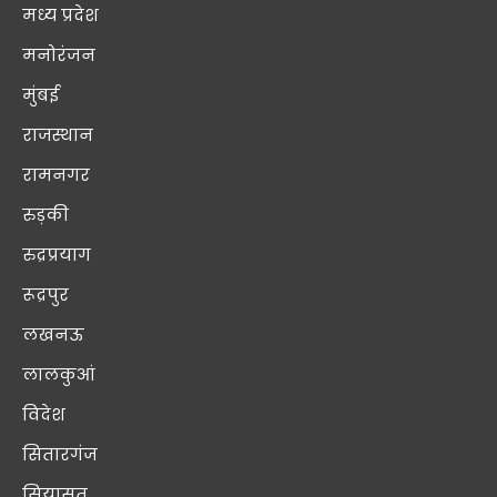
मध्य प्रदेश
मनोरंजन
मुंबई
राजस्थान
रामनगर
रुड़की
रुद्रप्रयाग
रूद्रपुर
लखनऊ
लालकुआं
विदेश
सितारगंज
सियासत