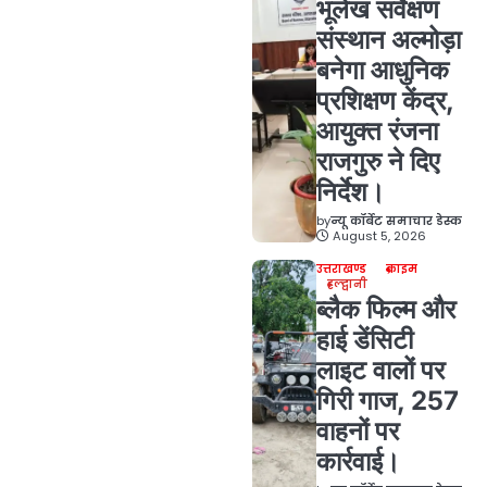
भूलेख सर्वेक्षण
संस्थान अल्मोड़ा
बनेगा आधुनिक
प्रशिक्षण केंद्र,
आयुक्त रंजना
राजगुरु ने दिए
निर्देश।
by
न्यू कॉर्बेट समाचार डेस्क
August 5, 2026
उत्तराखण्ड
क्राइम
हल्द्वानी
ब्लैक फिल्म और
हाई डेंसिटी
लाइट वालों पर
गिरी गाज, 257
वाहनों पर
कार्रवाई।