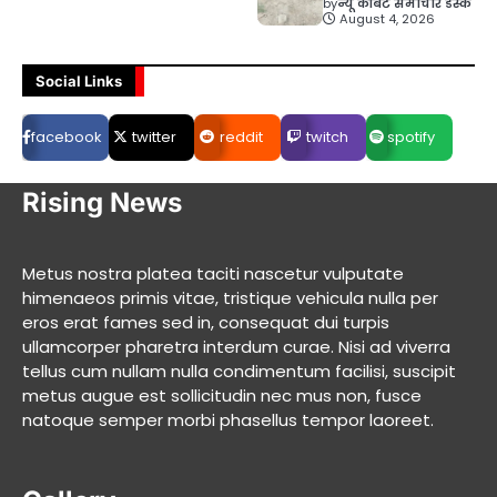
by
न्यू कॉर्बेट समाचार डेस्क
August 4, 2026
Social Links
facebook
twitter
reddit
twitch
spotify
Rising News
Metus nostra platea taciti nascetur vulputate
himenaeos primis vitae, tristique vehicula nulla per
eros erat fames sed in, consequat dui turpis
ullamcorper pharetra interdum curae. Nisi ad viverra
tellus cum nullam nulla condimentum facilisi, suscipit
metus augue est sollicitudin nec mus non, fusce
natoque semper morbi phasellus tempor laoreet.