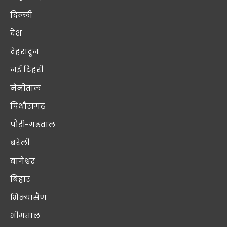
दिल्ली
देश
देहरादून
नई टिहरी
नैनीताल
पिथौरागढ़
पौड़ी-गढ़वाल
बरेली
बागेश्वर
बिहार
भिक्यासैण
भीमताल