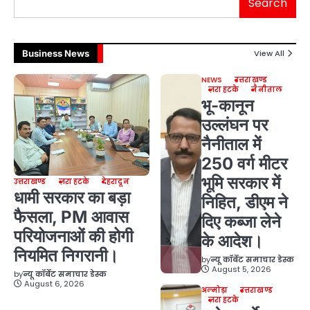
Search
Business News
View All
NEWS
उत्तराखण्ड
ज़रा हटके
नैनीताल
भू-कानून
उल्लंघन पर
नैनीताल में
250 वर्ग मीटर
भूमि सरकार में
उत्तराखण्ड
ज़रा हटके
देहरादून
धामी सरकार का बड़ा
निहित, डीएम ने
फैसला, PM आवास
दिए कब्जा लेने
परियोजनाओं की होगी
के आदेश।
नियमित निगरानी।
by
न्यू कॉर्बेट समाचार डेस्क
August 5, 2026
by
न्यू कॉर्बेट समाचार डेस्क
August 6, 2026
अल्मोड़ा
उत्तराखण्ड
ज़रा हटके