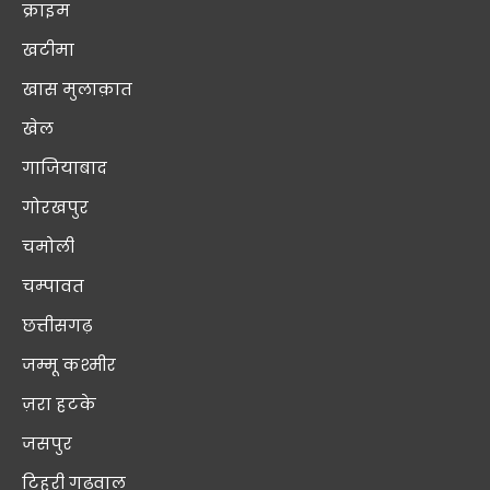
क्राइम
खटीमा
खास मुलाक़ात
खेल
गाजियाबाद
गोरखपुर
चमोली
चम्पावत
छत्तीसगढ़
जम्मू कश्मीर
ज़रा हटके
जसपुर
टिहरी गढ़वाल