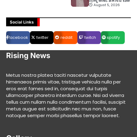
by
न्यू कॉर्बेट समाचार डेस्क
August 5, 2026
Social Links
facebook
twitter
reddit
twitch
spotify
Rising News
Metus nostra platea taciti nascetur vulputate
himenaeos primis vitae, tristique vehicula nulla per
eros erat fames sed in, consequat dui turpis
ullamcorper pharetra interdum curae. Nisi ad viverra
tellus cum nullam nulla condimentum facilisi, suscipit
metus augue est sollicitudin nec mus non, fusce
natoque semper morbi phasellus tempor laoreet.