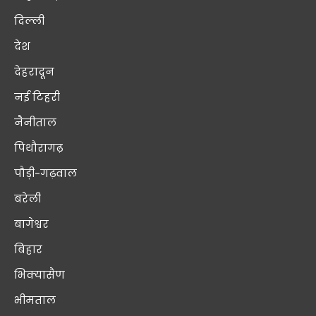
दिल्ली
देश
देहरादून
नई टिहरी
नैनीताल
पिथौरागढ़
पौड़ी-गढ़वाल
बरेली
बागेश्वर
बिहार
भिक्यासैण
भीमताल