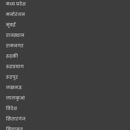
मध्य प्रदेश
मनोरंजन
मुंबई
राजस्थान
रामनगर
रुड़की
रुद्रप्रयाग
रूद्रपुर
लखनऊ
लालकुआं
विदेश
सितारगंज
सियासत