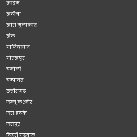
क्राइम
खटीमा
खास मुलाक़ात
खेल
गाजियाबाद
गोरखपुर
चमोली
चम्पावत
छत्तीसगढ़
जम्मू कश्मीर
ज़रा हटके
जसपुर
टिहरी गढ़वाल