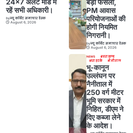
24×7 अलर्ट मोड में
बड़ा फैसला,
रहें सभी अधिकारी।
PM आवास
परियोजनाओं की
by
न्यू कॉर्बेट समाचार डेस्क
August 6, 2026
होगी नियमित
निगरानी।
by
न्यू कॉर्बेट समाचार डेस्क
August 6, 2026
NEWS
उत्तराखण्ड
ज़रा हटके
नैनीताल
भू-कानून
उल्लंघन पर
नैनीताल में
250 वर्ग मीटर
भूमि सरकार में
निहित, डीएम ने
दिए कब्जा लेने
के आदेश।