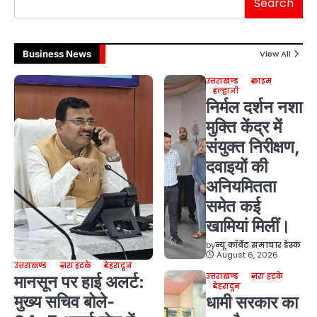
Search
Business News
View All
उत्तराखण्ड
क्राइम
हल्द्वानी
निर्मल दर्शन नशा
मुक्ति केंद्र में
संयुक्त निरीक्षण,
दवाइयों की
अनियमितता
समेत कई
खामियां मिलीं।
by
न्यू कॉर्बेट समाचार डेस्क
August 6, 2026
उत्तराखण्ड
ज़रा हटके
देहरादून
उत्तराखण्ड
ज़रा हटके
मानसून पर हाई अलर्ट:
देहरादून
मुख्य सचिव बोले-
धामी सरकार का