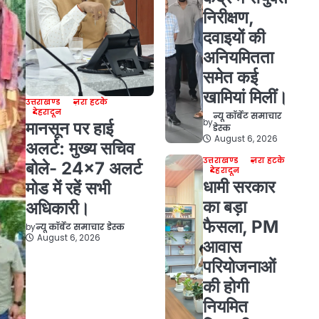
निरीक्षण,
दवाइयों की
अनियमितता
समेत कई
खामियां मिलीं।
उत्तराखण्ड
ज़रा हटके
देहरादून
न्यू कॉर्बेट समाचार
by
मानसून पर हाई
डेस्क
August 6, 2026
अलर्ट: मुख्य सचिव
उत्तराखण्ड
ज़रा हटके
बोले- 24×7 अलर्ट
देहरादून
धामी सरकार
मोड में रहें सभी
का बड़ा
अधिकारी।
फैसला, PM
by
न्यू कॉर्बेट समाचार डेस्क
August 6, 2026
आवास
परियोजनाओं
की होगी
नियमित