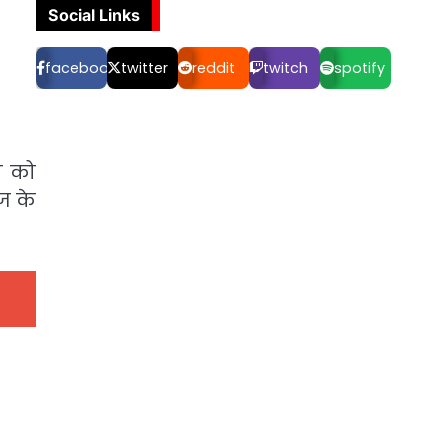
Social Links
facebook
twitter
reddit
twitch
spotify
था को
ज के