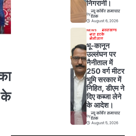
निगरानी।
न्यू कॉर्बेट समाचार
by
डेस्क
August 6, 2026
NEWS
उत्तराखण्ड
ज़रा हटके
नैनीताल
भू-कानून
उल्लंघन पर
नैनीताल में
250 वर्ग मीटर
 का
भूमि सरकार में
निहित, डीएम ने
के
दिए कब्जा लेने
के आदेश।
न्यू कॉर्बेट समाचार
by
डेस्क
August 5, 2026