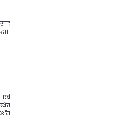
त्साह
रहा।
 एवं
्थित
र्शन