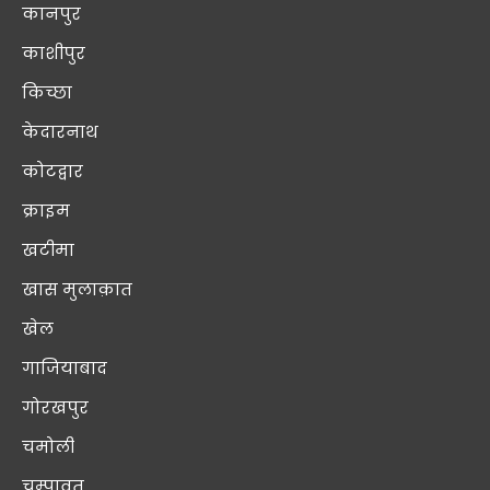
कानपुर
काशीपुर
किच्छा
केदारनाथ
कोटद्वार
क्राइम
खटीमा
खास मुलाक़ात
खेल
गाजियाबाद
गोरखपुर
चमोली
चम्पावत