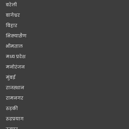
बरेली
बागेश्वर
बिहार
भिक्यासैण
भीमताल
मध्य प्रदेश
मनोरंजन
मुंबई
राजस्थान
रामनगर
रुड़की
रुद्रप्रयाग