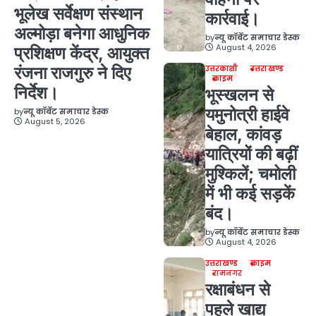
भूलेख सर्वेक्षण संस्थान
कार्रवाई।
अल्मोड़ा बनेगा आधुनिक
by
न्यू कॉर्बेट समाचार डेस्क
August 4, 2026
प्रशिक्षण केंद्र, आयुक्त
रंजना राजगुरु ने दिए
उत्तरकाशी
उत्तराखण्ड
क्राइम
निर्देश।
भूस्खलन से
यमुनोत्री हाईवे
by
न्यू कॉर्बेट समाचार डेस्क
August 5, 2026
बेहाल, कांवड़
यात्रियों की बढ़ीं
मुश्किलें; चमोली
में भी कई सड़कें
बंद।
by
न्यू कॉर्बेट समाचार डेस्क
August 4, 2026
उत्तराखण्ड
क्राइम
रामनगर
रक्षाबंधन से
पहले खाद्य