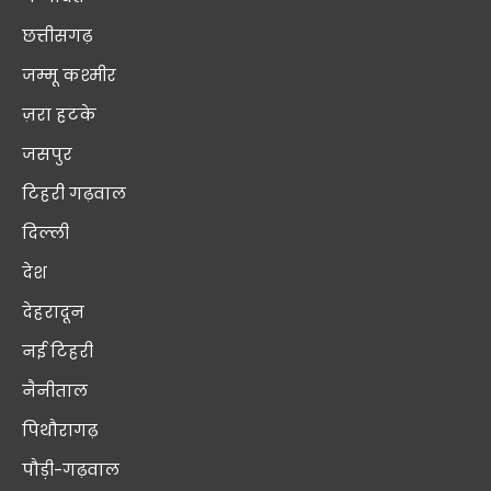
छत्तीसगढ़
जम्मू कश्मीर
ज़रा हटके
जसपुर
टिहरी गढ़वाल
दिल्ली
देश
देहरादून
नई टिहरी
नैनीताल
पिथौरागढ़
पौड़ी-गढ़वाल