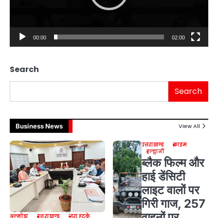
00:00
02:00
Search
Search
Business News
View All
उत्तराखण्ड
क्राइम
हल्द्वानी
ब्लैक फिल्म और
हाई डेंसिटी
लाइट वालों पर
गिरी गाज, 257
वाहनों पर
अल्मोड़ा
उत्तराखण्ड
ज़रा हटके