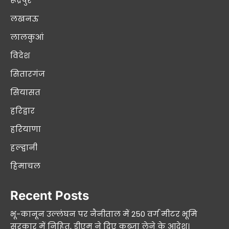
रूद्रपुर
लखनऊ
लालकुआं
विदेश
सितारगंज
सियासत
हरिद्वार
हरियाणा
हल्द्वानी
हिमाचल
Recent Posts
भू-कानून उल्लंघन पर नैनीताल में 250 वर्ग मीटर भूमि
सरकार में निहित, डीएम ने दिए कब्जा लेने के आदेश।