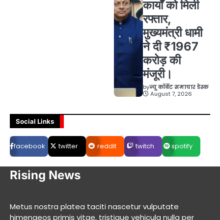
कार्यों को मिली
रफ्तार,
मुख्यमंत्री धामी
ने दी ₹1967
करोड़ की
मंजूरी।
by
न्यू कॉर्बेट समाचार डेस्क
August 7, 2026
Social Links
facebook
twitter
reddit
twitch
spotify
Rising News
Metus nostra platea taciti nascetur vulputate
himenaeos primis vitae, tristique vehicula nulla per