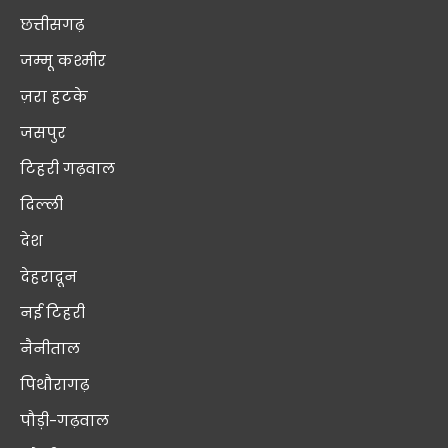
छत्तीसगढ़
जम्मू कश्मीर
ज़रा हटके
जसपुर
टिहरी गढ़वाल
दिल्ली
देश
देहरादून
नई टिहरी
नैनीताल
पिथौरागढ़
पौड़ी-गढ़वाल