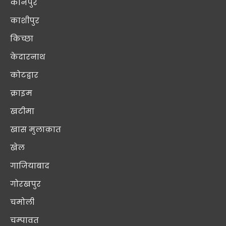
कानपुर
काशीपुर
किच्छा
केदारनाथ
कोटद्वार
क्राइम
खटीमा
खास मुलाक़ात
खेल
गाजियाबाद
गोरखपुर
चमोली
चम्पावत