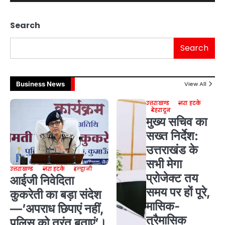
Search
Search
Business News
View All
उत्तराखण्ड
ज़रा हटके
देहरादून
मुख्य सचिव का
सख्त निर्देश:
उत्तराखंड के
सभी मेगा
उत्तराखण्ड
ज़रा हटके
हल्द्वानी
प्रोजेक्ट तय
आईजी निवेदिता
समय पर हों पूरे,
कुकरेती का बड़ा संदेश
मासिक-
—’अपराध छिपाएं नहीं,
त्रैमासिक
पुलिस को तुरंत बताएं’।