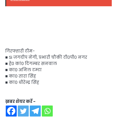
गिरफ्तारी टीम-
■ Si जगदीप नेगी, प्रभारी चौकी टी०पी० नगर
■ हे0 कां0 दिगम्बर सनवाल
■ का0 अनिल टम्टा
■ का0 तारा सिंह
■ का0 धीरेन्द्र सिंह
ख़बर शेयर करें -