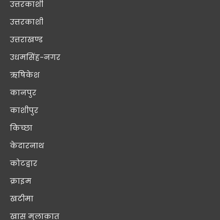
उत्तरकाशी
उत्तरकाशी
उत्तराखण्ड
उधमसिंह-नगर
ऋषिकेश
कानपुर
काशीपुर
किच्छा
केदारनाथ
कोटद्वार
क्राइम
खटीमा
खास मुलाक़ात