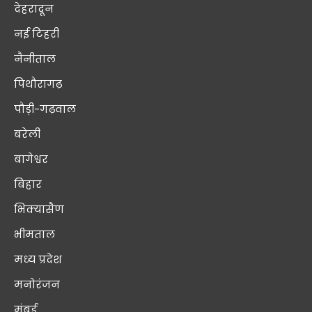
देहरादून
नई टिहरी
नैनीताल
पिथौरागढ़
पौड़ी-गढ़वाल
बरेली
बागेश्वर
बिहार
भिक्यासैण
भीमताल
मध्य प्रदेश
मनोरंजन
मुंबई