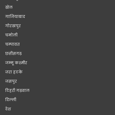
खेल
गाजियाबाद
गोरखपुर
चमोली
चम्पावत
छत्तीसगढ़
जम्मू कश्मीर
ज़रा हटके
जसपुर
टिहरी गढ़वाल
दिल्ली
देश