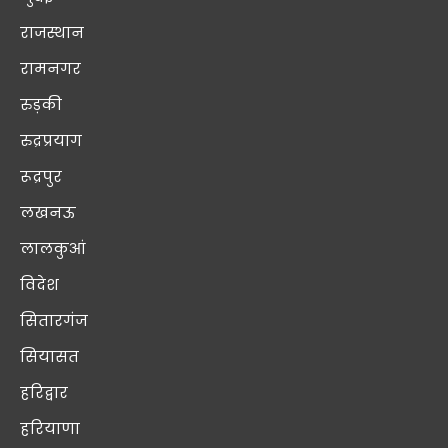
राजस्थान
रामनगर
रुड़की
रुद्रप्रयाग
रूद्रपुर
लखनऊ
लालकुआं
विदेश
सितारगंज
सियासत
हरिद्वार
हरियाणा