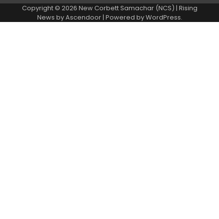
Copyright © 2026
New Corbett Samachar (NCS)
| Rising
News by
Ascendoor
| Powered by
WordPress
.