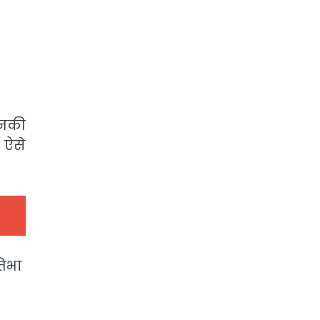
उनकी
 ऐसे
तिभा