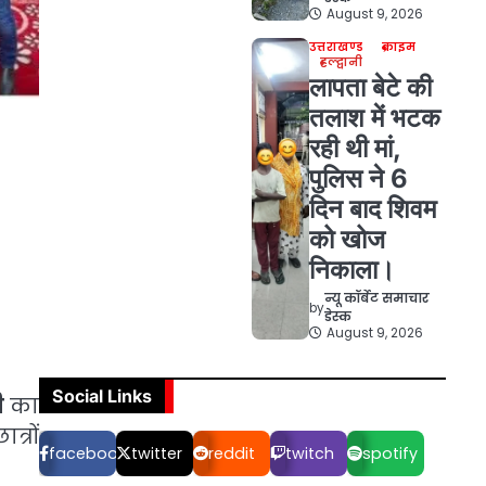
August 9, 2026
उत्तराखण्ड
क्राइम
हल्द्वानी
लापता बेटे की
तलाश में भटक
रही थी मां,
पुलिस ने 6
दिन बाद शिवम
को खोज
निकाला।
न्यू कॉर्बेट समाचार
by
डेस्क
August 9, 2026
Social Links
ी
का
त्रों
facebook
twitter
reddit
twitch
spotify