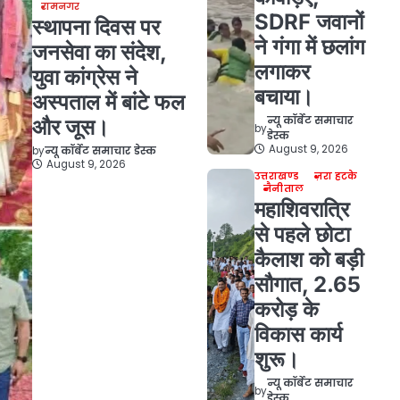
रामनगर
SDRF जवानों
स्थापना दिवस पर
ने गंगा में छलांग
जनसेवा का संदेश,
लगाकर
युवा कांग्रेस ने
बचाया।
अस्पताल में बांटे फल
न्यू कॉर्बेट समाचार
और जूस।
by
डेस्क
August 9, 2026
by
न्यू कॉर्बेट समाचार डेस्क
August 9, 2026
उत्तराखण्ड
ज़रा हटके
नैनीताल
महाशिवरात्रि
से पहले छोटा
कैलाश को बड़ी
सौगात, 2.65
करोड़ के
विकास कार्य
शुरू।
न्यू कॉर्बेट समाचार
by
डेस्क