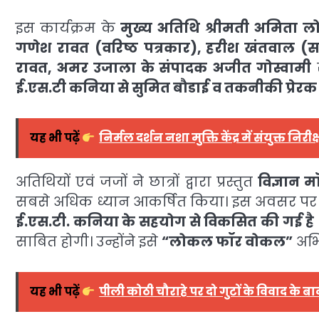
इस कार्यक्रम के
मुख्य अतिथि श्रीमती अमिता लोह
गणेश रावत (वरिष्ठ पत्रकार), हरीश खंतवाल (सामा
रावत, अमर उजाला के संपादक अजीत गोस्वामी
स
ई.एस.टी कनिया से सुमित बौडाई व तकनीकी प्रेरक र
यह भी पढ़ें
निर्मल दर्शन नशा मुक्ति केंद्र में संयुक्त
अतिथियों एवं जजों ने छात्रों द्वारा प्रस्तुत
विज्ञान म
सबसे अधिक ध्यान आकर्षित किया। इस अवसर प
ई.एस.टी. कनिया के सहयोग से विकसित की गई है
साबित होगी। उन्होंने इसे
“लोकल फॉर वोकल”
अभि
यह भी पढ़ें
पीली कोठी चौराहे पर दो गुटों के विवाद के 