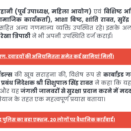
ानी (पूर्व उपाध्यक्ष, महिला आयोग)
एवं
विशिष्ट अ
जिक कार्यकर्ता), आशा बिष्ट, शांति रावत, सुरेंद्र 
हित अन्य गणमान्य व्यक्ति उपस्थित रहे। इसके अल
ेखा त्रिपाठी
ने भी अपनी उपस्थिति दर्ज कराई।
 निरीक्षण, दवाइयों की अनियमितता समेत कई खामियां मिलीं।
ॉडल्स
की खूब सराहना की, विशेष रूप से
कार्बाइड 
र
प्रबंध निदेशक श्री शिशुपाल सिंह रावत
ने कहा कि य
और यह
जंगली जानवरों से सुरक्षा प्रदान करने में म
यान के तहत एक महत्वपूर्ण प्रयास बताया।
बाद पुलिस का बड़ा एक्शन, 20 लोगों पर वैधानिक कार्रवाई।