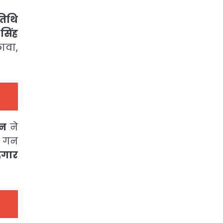
तिथि
सिंह
ावा,
गन
ने
ह गन
ददगार