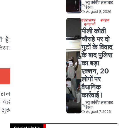
न्यू कॉर्बेट समाचार
by
डेस्क
August 8, 2026
उत्तराखण्ड
क्राइम
हल्द्वानी
पीली कोठी
चौराहे पर दो
 है।
गुटों के विवाद
िया।
के बाद पुलिस
का बड़ा
एक्शन, 20
लोगों पर
वैधानिक
ौरान
कार्रवाई।
र वह
न्यू कॉर्बेट समाचार
by
डेस्क
शुरू
August 7, 2026