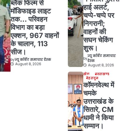
ब्लैक फिल्म से
हाई अलर्ट,
मॉडिफाइड लाइट
चप्पे-चप्पे पर
तक… परिवहन
निगरानी;
विभाग का बड़ा
वाहनों की
एक्शन, 967 वाहनों
सघन चेकिंग
के चालान, 113
शुरू।
सीज।
न्यू कॉर्बेट समाचार
by
by
न्यू कॉर्बेट समाचार डेस्क
डेस्क
August 8, 2026
August 8, 2026
खेल
उत्तराखण्ड
देहरादून
कॉमनवेल्थ में
चमके
उत्तराखंड के
सितारे, CM
धामी ने किया
सम्मान।