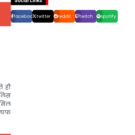
Social Links
facebook
twitter
reddit
twitch
spotify
े ही
ुलिस
ामिल
खिलाफ