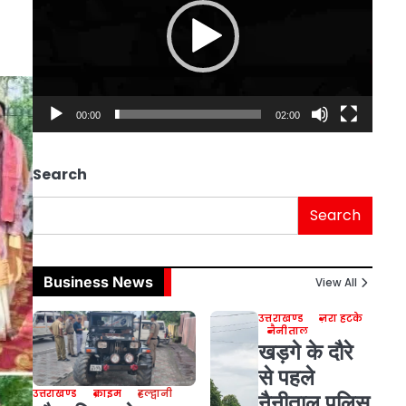
00:00
02:00
Search
Search
Business News
View All
उत्तराखण्ड
ज़रा हटके
नैनीताल
खड़गे के दौरे
से पहले
उत्तराखण्ड
क्राइम
हल्द्वानी
नैनीताल पुलिस