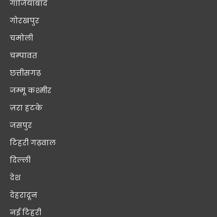
गाजियाबाद
गोरखपुर
चमोली
चम्पावत
छत्तीसगढ़
जम्मू कश्मीर
ज़रा हटके
जसपुर
टिहरी गढ़वाल
दिल्ली
देश
देहरादून
नई टिहरी