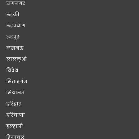
रामनगर
रुड़की
रुद्रप्रयाग
रूद्रपुर
लखनऊ
लालकुआं
विदेश
सितारगंज
सियासत
हरिद्वार
हरियाणा
हल्द्वानी
हिमाचल