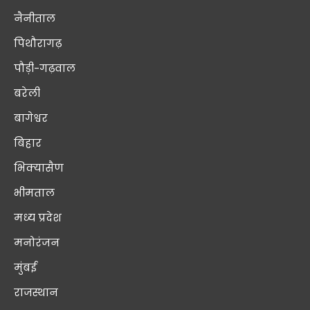
नैनीताल
पिथौरागढ़
पौड़ी-गढ़वाल
बरेली
बागेश्वर
बिहार
भिक्यासैण
भीमताल
मध्य प्रदेश
मनोरंजन
मुंबई
राजस्थान