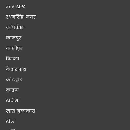
उत्तराखण्ड
उधमसिंह-नगर
ऋषिकेश
कानपुर
काशीपुर
किच्छा
केदारनाथ
कोटद्वार
क्राइम
खटीमा
खास मुलाक़ात
खेल