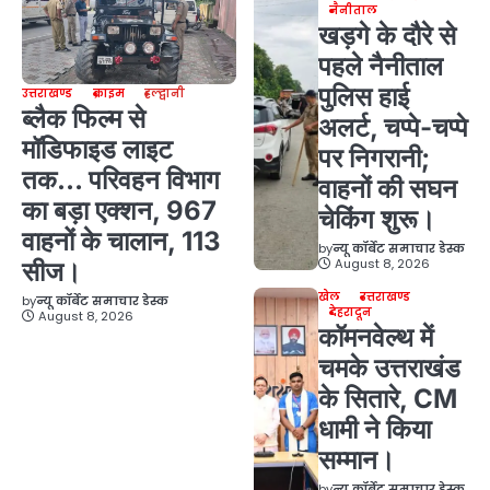
नैनीताल
खड़गे के दौरे से
पहले नैनीताल
पुलिस हाई
उत्तराखण्ड
क्राइम
हल्द्वानी
ब्लैक फिल्म से
अलर्ट, चप्पे-चप्पे
मॉडिफाइड लाइट
पर निगरानी;
तक… परिवहन विभाग
वाहनों की सघन
का बड़ा एक्शन, 967
चेकिंग शुरू।
वाहनों के चालान, 113
by
न्यू कॉर्बेट समाचार डेस्क
August 8, 2026
सीज।
खेल
उत्तराखण्ड
by
न्यू कॉर्बेट समाचार डेस्क
देहरादून
August 8, 2026
कॉमनवेल्थ में
चमके उत्तराखंड
के सितारे, CM
धामी ने किया
सम्मान।
by
न्यू कॉर्बेट समाचार डेस्क