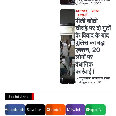
August 8, 2026
उत्तराखण्ड
क्राइम
हल्द्वानी
पीली कोठी
चौराहे पर दो गुटों
के विवाद के बाद
पुलिस का बड़ा
एक्शन, 20
लोगों पर
वैधानिक
कार्रवाई।
by
न्यू कॉर्बेट समाचार डेस्क
August 7, 2026
Social Links
facebook
twitter
reddit
twitch
spotify