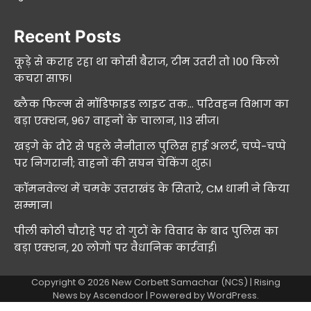
Recent Posts
कूड़े से कराह रहा था कोसी बैराज, टीम उतरी तो 100 किलो
कचरा साफ।
ब्लैक फिल्म से मॉडिफाइड लाइट तक… परिवहन विभाग का
बड़ा एक्शन, 967 वाहनों के चालान, 113 सीज।
खड़गे के दौरे से पहले नैनीताल पुलिस हाई अलर्ट, चप्पे-चप्पे
पर निगरानी; वाहनों की सघन चेकिंग शुरू।
कॉमनवेल्थ में चमके उत्तराखंड के सितारे, CM धामी ने किया
सम्मान।
पीली कोठी चौराहे पर दो गुटों के विवाद के बाद पुलिस का
बड़ा एक्शन, 20 लोगों पर वैधानिक कार्रवाई।
Copyright © 2026
New Corbett Samachar (NCS)
| Rising
News by
Ascendoor
| Powered by
WordPress
.