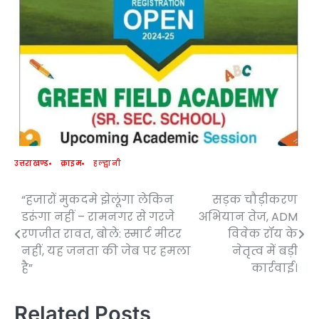
उत्तराखण्ड
क्राइम
हल्द्वानी
“हजारों मुकदमे झेलूंगा लेकिन
सड़क चौड़ीकरण
Post
डरूंगा नहीं – रामनगर से गरजे
अभियान तेज, ADM
navigation
रणजीत रावत, बोले: स्मार्ट मीटर
विवेक रॉय के
नहीं, यह जनता की जेब पर हमला
नेतृत्व में बड़ी
है”
कार्रवाई।
Related Posts