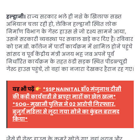
हल्द्वानी।
राज्य सरकार भले ही नशे के खिलाफ सख्त
अभियान चला रही हो, लेकिन हल्द्वानी स्थित लोक
निर्माण विभाग के गेस्ट हाउस से जो दृश्य सामने आया,
उसने सरकारी व्यवस्था पर सवाल खड़े कर दिए हैं। रविवार
को एम.बी. कॉलेज में पार्टी कार्यक्रम में शामिल होने पहुंचे
सांसद व पूर्व केंद्रीय मंत्री अजय भट्ट जब अपने पूर्व
निर्धारित कार्यक्रम के तहत ठंडी सड़क स्थित पीडब्ल्यूडी
गेस्ट हाउस पहुंचे, तो वहां का नजारा देखकर हैरान रह गए।
यह भी पढ़ें
*SSP NAINITAL डॉ0 मंजुनाथ टीसी
की कड़ी कार्यवाही से झपट्टा मारों का खेल खत्म*
*SOG- मुखानी पुलिस ने 02 आरोपी गिरफ्तार,
बुजुर्ग महिला से लूटा गया सोने का कुंडल बरामद
किया*
जैसे ही गेस्ट हाउस के कमरे खोले गए, वहां शराब और