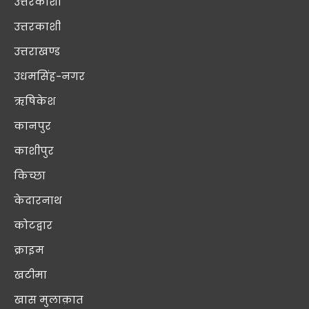
उत्तरकाशी
उत्तरकाशी
उत्तराखण्ड
उधमसिंह-नगर
ऋषिकेश
कानपुर
काशीपुर
किच्छा
केदारनाथ
कोटद्वार
क्राइम
खटीमा
खास मुलाक़ात