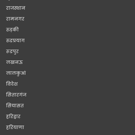
राजस्थान
रामनगर
रुड़की
रुद्रप्रयाग
रूद्रपुर
लखनऊ
लालकुआं
विदेश
सितारगंज
सियासत
हरिद्वार
हरियाणा