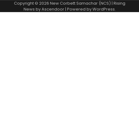
Copyright © 2026
New Corbett Samachar (NCS)
| Rising
News by
Ascendoor
| Powered by
WordPress
.