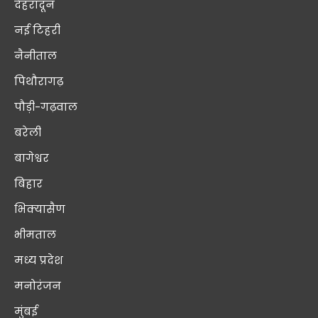
देहरादून
नई टिहरी
नैनीताल
पिथौरागढ़
पौड़ी-गढ़वाल
बरेली
बागेश्वर
बिहार
भिक्यासैण
भीमताल
मध्य प्रदेश
मनोरंजन
मुंबई