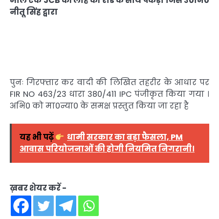
माल एक JCB की लोहे की रॉड के साथ पकड़ा जिसे उ0नि0
नीतू सिंह द्वारा
पुनः गिरफ्तार कर वादी की लिखित तहरीर के आधार पर
FIR NO 463/23 धारा 380/411 IPC पंजीकृत किया गया ।
अभि0 को मा0न्या0 के समक्ष प्रस्तुत किया जा रहा है
यह भी पढ़ें
धामी सरकार का बड़ा फैसला, PM
आवास परियोजनाओं की होगी नियमित निगरानी।
ख़बर शेयर करें -