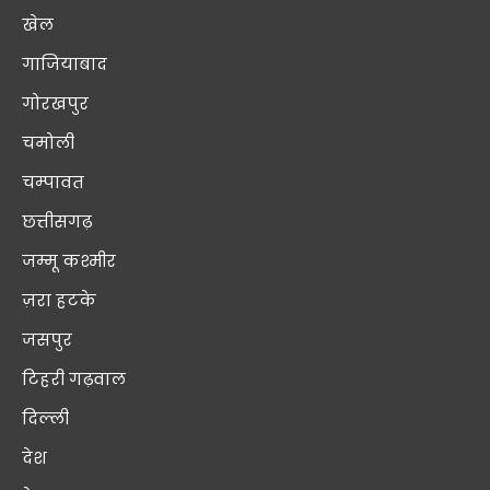
खेल
गाजियाबाद
गोरखपुर
चमोली
चम्पावत
छत्तीसगढ़
जम्मू कश्मीर
ज़रा हटके
जसपुर
टिहरी गढ़वाल
दिल्ली
देश