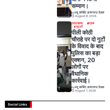
सम्मान।
by
न्यू कॉर्बेट समाचार डेस्क
August 8, 2026
उत्तराखण्ड
क्राइम
हल्द्वानी
पीली कोठी
चौराहे पर दो गुटों
के विवाद के बाद
पुलिस का बड़ा
एक्शन, 20
लोगों पर
वैधानिक
कार्रवाई।
by
न्यू कॉर्बेट समाचार डेस्क
August 7, 2026
Social Links