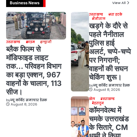
Business News
View All
उत्तराखण्ड
ज़रा हटके
नैनीताल
खड़गे के दौरे से
पहले नैनीताल
पुलिस हाई
उत्तराखण्ड
क्राइम
हल्द्वानी
ब्लैक फिल्म से
अलर्ट, चप्पे-चप्पे
मॉडिफाइड लाइट
पर निगरानी;
तक… परिवहन विभाग
वाहनों की सघन
का बड़ा एक्शन, 967
चेकिंग शुरू।
वाहनों के चालान, 113
by
न्यू कॉर्बेट समाचार डेस्क
August 8, 2026
सीज।
खेल
उत्तराखण्ड
by
न्यू कॉर्बेट समाचार डेस्क
देहरादून
August 8, 2026
कॉमनवेल्थ में
चमके उत्तराखंड
के सितारे, CM
धामी ने किया