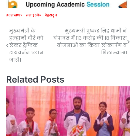
उत्तराखण्ड
ज़रा हटके
देहरादून
मुख्यमंत्री के
मुख्यमंत्री पुष्कर सिंह धामी ने
Post
हल्द्वानी दौरे को
चंपावत में 113 करोड़ की 18 विकास
navigation
लेकर ट्रैफिक
योजनाओं का किया लोकार्पण व
डायवर्जन प्लान
शिलान्यास।
जारी।
Related Posts