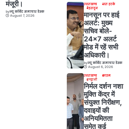
मंजूरी।
उत्तराखण्ड
ज़रा हटके
देहरादून
by
न्यू कॉर्बेट समाचार डेस्क
मानसून पर हाई
August 7, 2026
अलर्ट: मुख्य
सचिव बोले-
24×7 अलर्ट
मोड में रहें सभी
अधिकारी।
by
न्यू कॉर्बेट समाचार डेस्क
August 6, 2026
उत्तराखण्ड
क्राइम
हल्द्वानी
निर्मल दर्शन नशा
मुक्ति केंद्र में
संयुक्त निरीक्षण,
दवाइयों की
अनियमितता
समेत कई