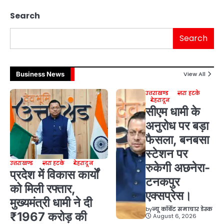
Search
Search
Business News
View All
उत्तराखण्ड
ज़रा हटके
देहरादून
सीएम धामी के
अनुरोध पर बड़ा
फैसला, बनबसा
स्टेशन पर
उत्तराखण्ड
ज़रा हटके
देहरादून
रुकेगी अछनेरा-
प्रदेश में विकास कार्यों
टनकपुर
को मिली रफ्तार,
एक्सप्रेस।
मुख्यमंत्री धामी ने दी
by
न्यू कॉर्बेट समाचार डेस्क
₹1967 करोड़ की
August 6, 2026