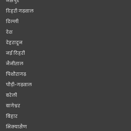
जसपुर
टिहरी गढ़वाल
दिल्ली
देश
देहरादून
नई टिहरी
नैनीताल
पिथौरागढ़
पौड़ी-गढ़वाल
बरेली
बागेश्वर
बिहार
भिक्यासैण