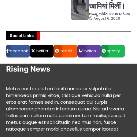
खामियां मिलीं।
by
न्यू कॉर्बेट समाचार डेस्क
August 6, 2026
Social Links
facebook
twitter
reddit
twitch
spotify
Rising News
Metus nostra platea taciti nascetur vulputate
himenaeos primis vitae, tristique vehicula nulla per
eros erat fames sed in, consequat dui turpis
ullamcorper pharetra interdum curae. Nisi ad viverra
tellus cum nullam nulla condimentum facilisi, suscipit
metus augue est sollicitudin nec mus non, fusce
natoque semper morbi phasellus tempor laoreet.