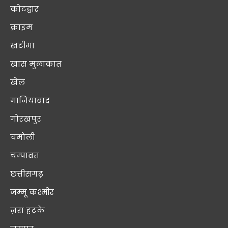
कोटद्वार
क्राइम
खटीमा
खास मुलाक़ात
खेल
गाजियाबाद
गोरखपुर
चमोली
चम्पावत
छत्तीसगढ़
जम्मू कश्मीर
ज़रा हटके