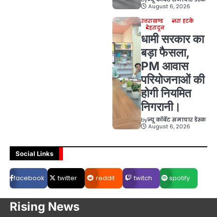
August 6, 2026
उत्तराखण्ड
ज़रा हटके
देहरादून
धामी सरकार का
बड़ा फैसला,
PM आवास
परियोजनाओं की
होगी नियमित
निगरानी।
by
न्यू कॉर्बेट समाचार डेस्क
August 6, 2026
Social Links
facebook
twitter
reddit
twitch
spotify
Rising News