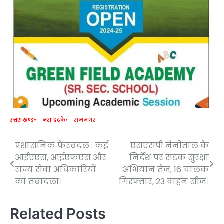
उत्तराखण्ड
ज़रा हटके
रामनगर
प्रशासनिक फेरबदल : कई
एसएसपी नैनीताल के
Post
आईएएस, आईएफएस और
निर्देश पर सड़क सुरक्षा
navigation
राज्य सेवा अधिकारियों
अभियान तेज, 16 चालक
का तबादला।
गिरफ्तार, 23 वाहन सीज।
Related Posts