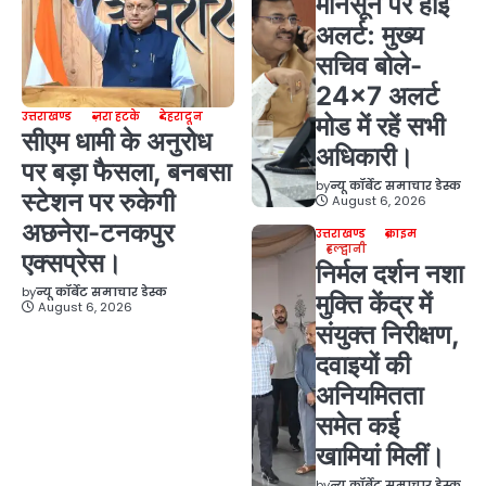
मानसून पर हाई
अलर्ट: मुख्य
सचिव बोले-
24×7 अलर्ट
उत्तराखण्ड
ज़रा हटके
देहरादून
मोड में रहें सभी
सीएम धामी के अनुरोध
अधिकारी।
पर बड़ा फैसला, बनबसा
by
न्यू कॉर्बेट समाचार डेस्क
स्टेशन पर रुकेगी
August 6, 2026
अछनेरा-टनकपुर
उत्तराखण्ड
क्राइम
हल्द्वानी
एक्सप्रेस।
निर्मल दर्शन नशा
by
न्यू कॉर्बेट समाचार डेस्क
मुक्ति केंद्र में
August 6, 2026
संयुक्त निरीक्षण,
दवाइयों की
अनियमितता
समेत कई
खामियां मिलीं।
by
न्यू कॉर्बेट समाचार डेस्क