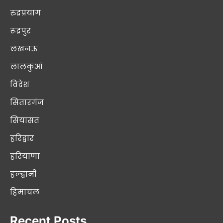
रुद्रप्रयाग
रूद्रपुर
लखनऊ
लालकुआं
विदेश
सितारगंज
सियासत
हरिद्वार
हरियाणा
हल्द्वानी
हिमाचल
Recent Posts