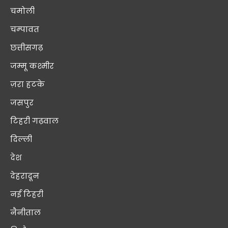
चमोली
चम्पावत
छत्तीसगढ़
जम्मू कश्मीर
ज़रा हटके
जसपुर
टिहरी गढ़वाल
दिल्ली
देश
देहरादून
नई टिहरी
नैनीताल