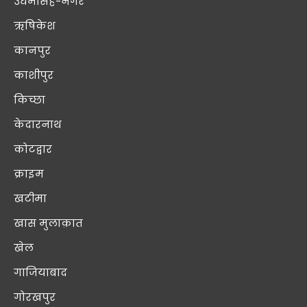
उधमसिंह-नगर
ऋषिकेश
कानपुर
काशीपुर
किच्छा
केदारनाथ
कोटद्वार
क्राइम
खटीमा
खास मुलाक़ात
खेल
गाजियाबाद
गोरखपुर