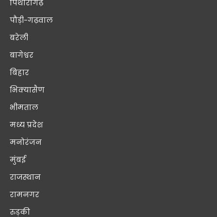
पिथौरागढ़
पौड़ी-गढ़वाल
बरेली
बागेश्वर
बिहार
भिक्यासैण
भीमताल
मध्य प्रदेश
मनोरंजन
मुंबई
राजस्थान
रामनगर
रुड़की