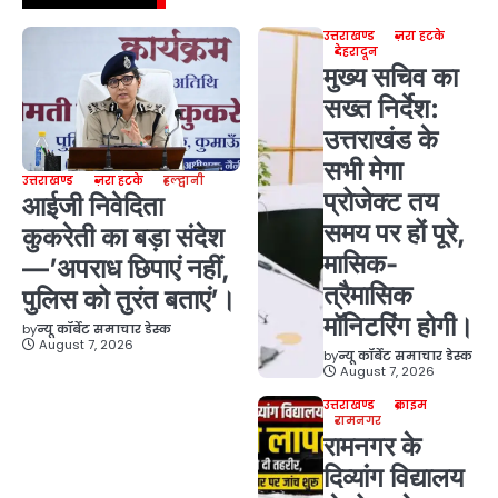
उत्तराखण्ड
ज़रा हटके
देहरादून
मुख्य सचिव का
सख्त निर्देश:
उत्तराखंड के
सभी मेगा
उत्तराखण्ड
ज़रा हटके
हल्द्वानी
प्रोजेक्ट तय
आईजी निवेदिता
समय पर हों पूरे,
कुकरेती का बड़ा संदेश
मासिक-
—’अपराध छिपाएं नहीं,
त्रैमासिक
पुलिस को तुरंत बताएं’।
मॉनिटरिंग होगी।
by
न्यू कॉर्बेट समाचार डेस्क
August 7, 2026
by
न्यू कॉर्बेट समाचार डेस्क
August 7, 2026
उत्तराखण्ड
क्राइम
रामनगर
रामनगर के
दिव्यांग विद्यालय