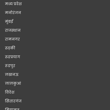
मध्य प्रदेश
मनोरंजन
मुंबई
राजस्थान
रामनगर
रुड़की
रुद्रप्रयाग
रूद्रपुर
लखनऊ
लालकुआं
विदेश
सितारगंज
सियासत