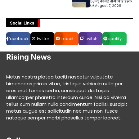
by
न्यू कॉर्बेट समाचार डेस्क
August 7, 2026
Social Links
facebook
twitter
reddit
twitch
spotify
Rising News
Metus nostra platea taciti nascetur vulputate
himenaeos primis vitae, tristique vehicula nulla per
eros erat fames sed in, consequat dui turpis
ullamcorper pharetra interdum curae. Nisi ad viverra
tellus cum nullam nulla condimentum facilisi, suscipit
metus augue est sollicitudin nec mus non, fusce
natoque semper morbi phasellus tempor laoreet.