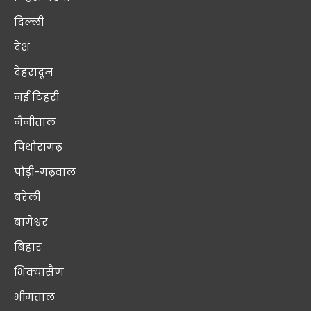
दिल्ली
देश
देहरादून
नई टिहरी
नैनीताल
पिथौरागढ़
पौड़ी-गढ़वाल
बरेली
बागेश्वर
बिहार
भिक्यासैण
भीमताल