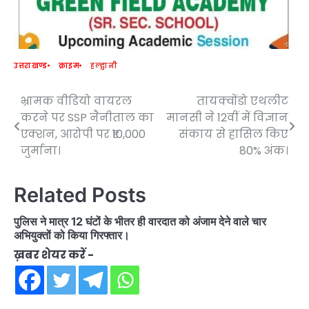
उत्तराखण्ड
क्राइम
हल्द्वानी
भ्रामक वीडियो वायरल
तायक्वोंडो एथलीट
Post
करने पर SSP नैनीताल का
मानसी ने 12वीं में विज्ञान
navigation
एक्शन, आरोपी पर ₹10,000
संकाय से हासिल किए
जुर्माना।
80% अंक।
Related Posts
पुलिस ने मात्र 12 घंटों के भीतर ही वारदात को अंजाम देने वाले चार
अभियुक्तों को किया गिरफ्तार।
ख़बर शेयर करें -