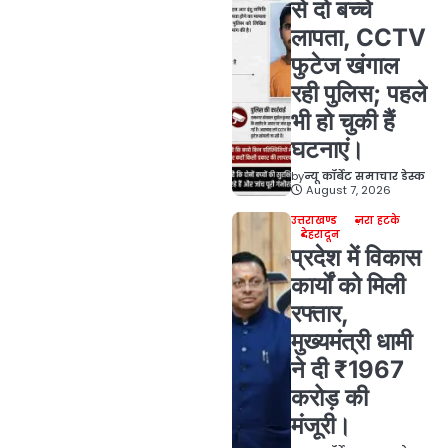
से दो बच्चे
लापता, CCTV
फुटेज खंगाल
रही पुलिस; पहले
भी हो चुकी हैं
घटनाएं।
by
न्यू कॉर्बेट समाचार डेस्क
August 7, 2026
उत्तराखण्ड
ज़रा हटके
देहरादून
प्रदेश में विकास
कार्यों को मिली
रफ्तार,
मुख्यमंत्री धामी
ने दी ₹1967
करोड़ की
मंजूरी।