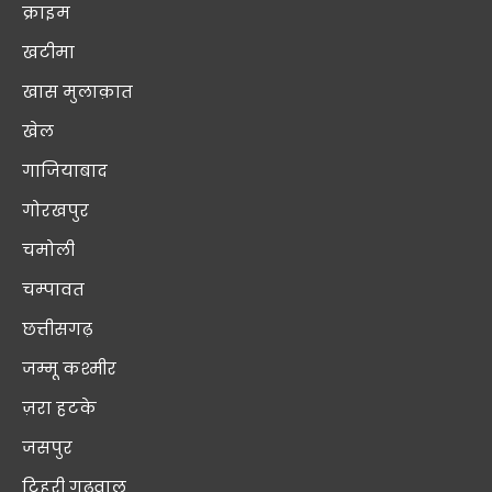
क्राइम
खटीमा
खास मुलाक़ात
खेल
गाजियाबाद
गोरखपुर
चमोली
चम्पावत
छत्तीसगढ़
जम्मू कश्मीर
ज़रा हटके
जसपुर
टिहरी गढ़वाल