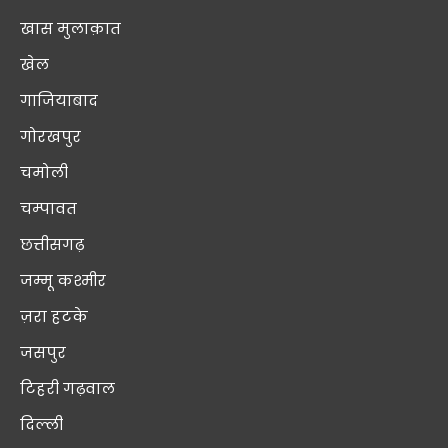
खास मुलाक़ात
खेल
गाजियाबाद
गोरखपुर
चमोली
चम्पावत
छत्तीसगढ़
जम्मू कश्मीर
ज़रा हटके
जसपुर
टिहरी गढ़वाल
दिल्ली