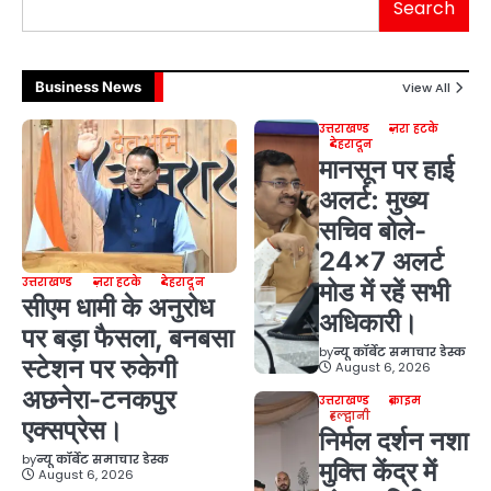
Search
Business News
View All
उत्तराखण्ड
ज़रा हटके
देहरादून
मानसून पर हाई
अलर्ट: मुख्य
सचिव बोले-
24×7 अलर्ट
उत्तराखण्ड
ज़रा हटके
देहरादून
मोड में रहें सभी
सीएम धामी के अनुरोध
अधिकारी।
पर बड़ा फैसला, बनबसा
by
न्यू कॉर्बेट समाचार डेस्क
स्टेशन पर रुकेगी
August 6, 2026
अछनेरा-टनकपुर
उत्तराखण्ड
क्राइम
हल्द्वानी
एक्सप्रेस।
निर्मल दर्शन नशा
by
न्यू कॉर्बेट समाचार डेस्क
मुक्ति केंद्र में
August 6, 2026