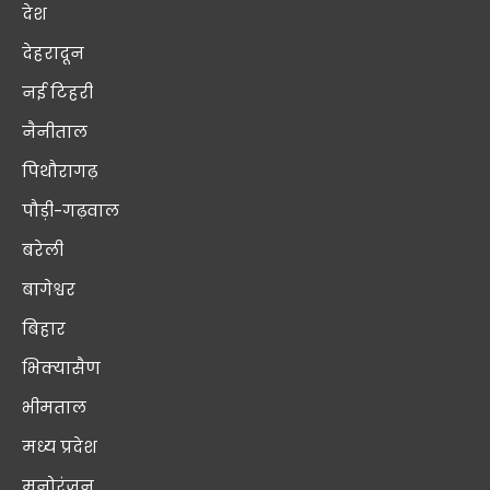
देश
देहरादून
नई टिहरी
नैनीताल
पिथौरागढ़
पौड़ी-गढ़वाल
बरेली
बागेश्वर
बिहार
भिक्यासैण
भीमताल
मध्य प्रदेश
मनोरंजन