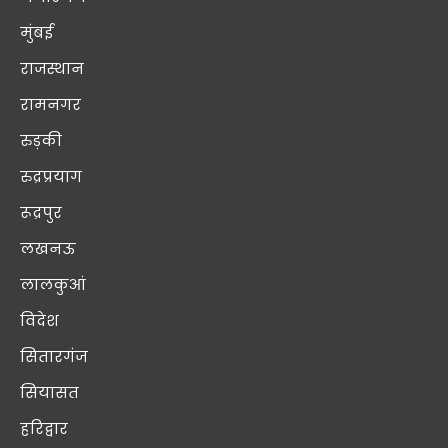
मुंबई
राजस्थान
रामनगर
रुड़की
रुद्रप्रयाग
रूद्रपुर
लखनऊ
लालकुआं
विदेश
सितारगंज
सियासत
हरिद्वार