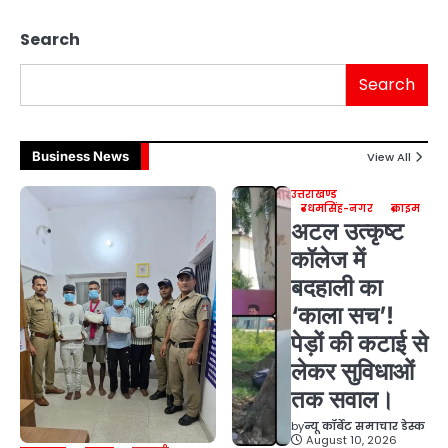
Search
Search
Business News
View All
उत्तराखण्ड
उधमसिंह-नगर
क्राइम
अटल उत्कृष्ट
कॉलेज में
बदहाली का
‘काला सच’!
पेड़ों की कटाई से
लेकर सुविधाओं
तक सवाल।
by
न्यू कॉर्बेट समाचार डेस्क
August 10, 2026