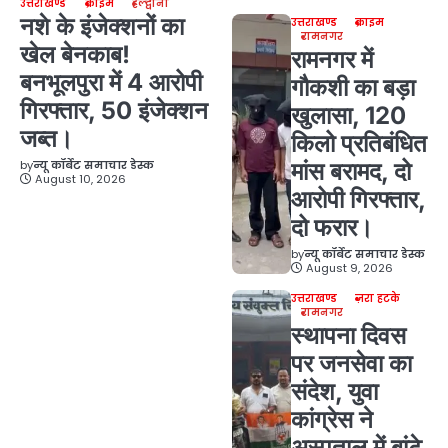
उत्तराखण्ड
क्राइम
हल्द्वानी
नशे के इंजेक्शनों का
उत्तराखण्ड
क्राइम
रामनगर
खेल बेनकाब!
रामनगर में
बनभूलपुरा में 4 आरोपी
गौकशी का बड़ा
गिरफ्तार, 50 इंजेक्शन
खुलासा, 120
जब्त।
किलो प्रतिबंधित
by
न्यू कॉर्बेट समाचार डेस्क
मांस बरामद, दो
August 10, 2026
आरोपी गिरफ्तार,
दो फरार।
by
न्यू कॉर्बेट समाचार डेस्क
August 9, 2026
उत्तराखण्ड
ज़रा हटके
रामनगर
स्थापना दिवस
पर जनसेवा का
संदेश, युवा
कांग्रेस ने
अस्पताल में बांटे