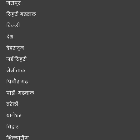
जसपुर
टिहरी गढ़वाल
दिल्ली
देश
देहरादून
नई टिहरी
नैनीताल
पिथौरागढ़
पौड़ी-गढ़वाल
बरेली
बागेश्वर
बिहार
भिक्यासैण