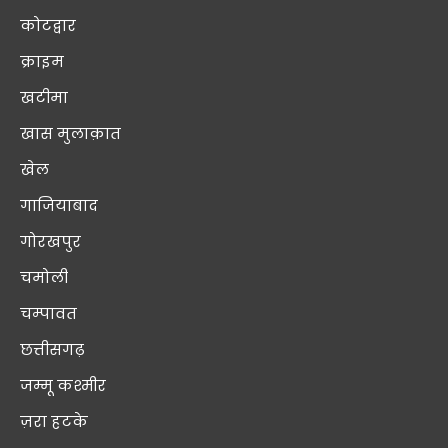
कोटद्वार
क्राइम
खटीमा
खास मुलाक़ात
खेल
गाजियाबाद
गोरखपुर
चमोली
चम्पावत
छत्तीसगढ़
जम्मू कश्मीर
ज़रा हटके