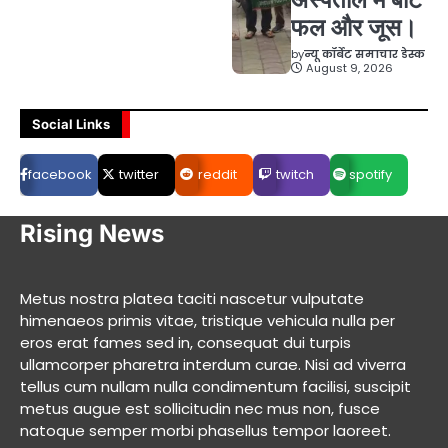
फल और जूस।
by
न्यू कॉर्बेट समाचार डेस्क
August 9, 2026
Social Links
facebook
twitter
reddit
twitch
spotify
Rising News
Metus nostra platea taciti nascetur vulputate
himenaeos primis vitae, tristique vehicula nulla per
eros erat fames sed in, consequat dui turpis
ullamcorper pharetra interdum curae. Nisi ad viverra
tellus cum nullam nulla condimentum facilisi, suscipit
metus augue est sollicitudin nec mus non, fusce
natoque semper morbi phasellus tempor laoreet.