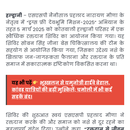
हल्द्वानी
– एसएसपी नैनीताल प्रहलाद नारायण मीणा के
नेतृत्व में “ड्रग्स फ्री देवभूमि मिशन-2025” अभियान के
तहत 5 मार्च 2025 को कोतवाली हल्द्वानी परिसर में एक
स्वैच्छिक रक्तदान शिविर का आयोजन किया गया। यह
शिविर सोबन सिंह जीना बेस चिकित्सालय की टीम के
सहयोग से आयोजित किया गया, जिसका उद्देश्य नशे के
खिलाफ जन-जागरूकता फैलाना और रक्तदान के प्रति
समाज में सकारात्मक दृष्टिकोण विकसित करना था।
यह भी पढ़ें
भूस्खलन से यमुनोत्री हाईवे बेहाल,
कांवड़ यात्रियों की बढ़ीं मुश्किलें; चमोली में भी कई
सड़कें बंद।
शिविर की शुरुआत स्वयं एसएसपी प्रहलाद मीणा ने
रक्तदान करके की और समाज को नशे से दूर रहने का
महत्वपूर्ण संदेश दिया। उन्होंने कहा,
“रक्तदान से जीवन