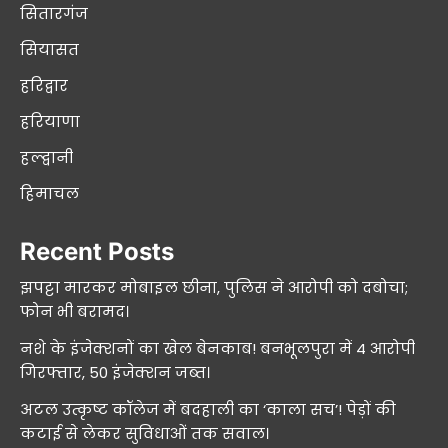
सितारगंज
सियासत
हरिद्वार
हरियाणा
हल्द्वानी
हिमाचल
Recent Posts
झपट्टा मारकर मोबाइल छीना, पुलिस ने आरोपी को दबोचा;
फोन भी बरामद।
नशे के इंजेक्शनों का खेल बेनकाब! बनभूलपुरा में 4 आरोपी
गिरफ्तार, 50 इंजेक्शन जब्त।
अटल उत्कृष्ट कॉलेज में बदहाली का ‘काला सच’! पेड़ों की
कटाई से लेकर सुविधाओं तक सवाल।