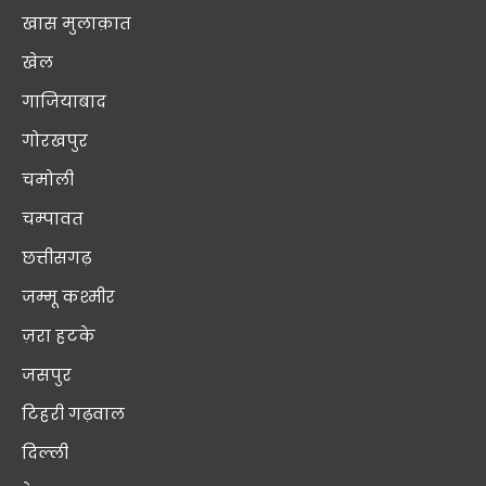
खास मुलाक़ात
खेल
गाजियाबाद
गोरखपुर
चमोली
चम्पावत
छत्तीसगढ़
जम्मू कश्मीर
ज़रा हटके
जसपुर
टिहरी गढ़वाल
दिल्ली