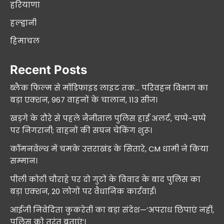
हरियाणा
हल्द्वानी
हिमाचल
Recent Posts
ब्लैक फिल्म से मॉडिफाइड लाइट तक… परिवहन विभाग का
बड़ा एक्शन, 967 वाहनों के चालान, 113 सीज।
खड़गे के दौरे से पहले नैनीताल पुलिस हाई अलर्ट, चप्पे-चप्पे
पर निगरानी; वाहनों की सघन चेकिंग शुरू।
कॉमनवेल्थ में चमके उत्तराखंड के सितारे, CM धामी ने किया
सम्मान।
पीली कोठी चौराहे पर दो गुटों के विवाद के बाद पुलिस का
बड़ा एक्शन, 20 लोगों पर वैधानिक कार्रवाई।
आईजी निवेदिता कुकरेती का बड़ा संदेश—’अपराध छिपाएं नहीं,
पुलिस को तुरंत बताएं’।