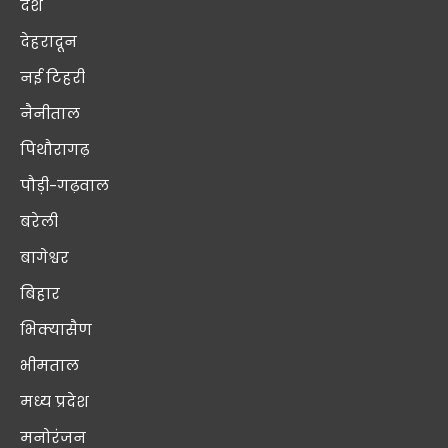
देश
देहरादून
नई टिहरी
नैनीताल
पिथौरागढ़
पौड़ी-गढ़वाल
बरेली
बागेश्वर
बिहार
भिक्यासैण
भीमताल
मध्य प्रदेश
मनोरंजन