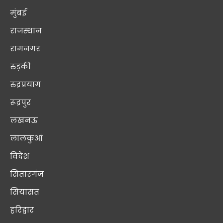
मुंबई
राजस्थान
रामनगर
रुड़की
रुद्रप्रयाग
रूद्रपुर
लखनऊ
लालकुआं
विदेश
सितारगंज
सियासत
हरिद्वार