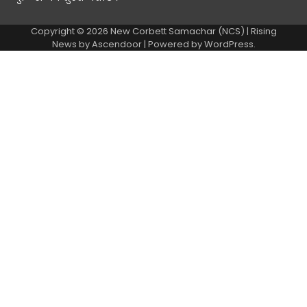
Copyright © 2026
New Corbett Samachar (NCS)
| Rising
News by
Ascendoor
| Powered by
WordPress
.