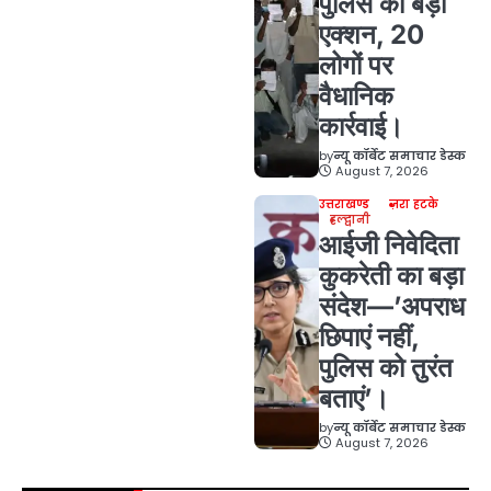
पुलिस का बड़ा
एक्शन, 20
लोगों पर
वैधानिक
कार्रवाई।
by
न्यू कॉर्बेट समाचार डेस्क
August 7, 2026
उत्तराखण्ड
ज़रा हटके
हल्द्वानी
आईजी निवेदिता
कुकरेती का बड़ा
संदेश—’अपराध
छिपाएं नहीं,
पुलिस को तुरंत
बताएं’।
by
न्यू कॉर्बेट समाचार डेस्क
August 7, 2026