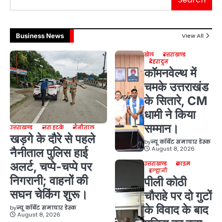
Business News
View All
खेल
उत्तराखण्ड
देहरादून
कॉमनवेल्थ में
चमके उत्तराखंड
के सितारे, CM
धामी ने किया
सम्मान।
उत्तराखण्ड
ज़रा हटके
नैनीताल
खड़गे के दौरे से पहले
by
न्यू कॉर्बेट समाचार डेस्क
August 8, 2026
नैनीताल पुलिस हाई
अलर्ट, चप्पे-चप्पे पर
उत्तराखण्ड
क्राइम
हल्द्वानी
निगरानी; वाहनों की
पीली कोठी
सघन चेकिंग शुरू।
चौराहे पर दो गुटों
के विवाद के बाद
by
न्यू कॉर्बेट समाचार डेस्क
August 8, 2026