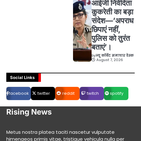
आईजी निवेदिता
कुकरेती का बड़ा
संदेश—’अपराध
छिपाएं नहीं,
पुलिस को तुरंत
बताएं’।
by
न्यू कॉर्बेट समाचार डेस्क
August 7, 2026
Social Links
facebook
twitter
reddit
twitch
spotify
Rising News
Metus nostra platea taciti nascetur vulputate
himenaeos primis vitae, tristique vehicula nulla per