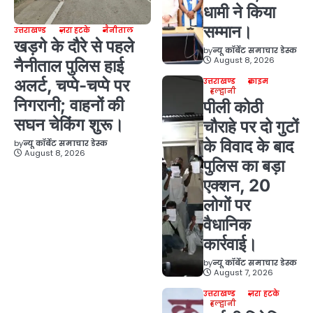
धामी ने किया
सम्मान।
उत्तराखण्ड
ज़रा हटके
नैनीताल
खड़गे के दौरे से पहले
by
न्यू कॉर्बेट समाचार डेस्क
August 8, 2026
नैनीताल पुलिस हाई
अलर्ट, चप्पे-चप्पे पर
उत्तराखण्ड
क्राइम
हल्द्वानी
निगरानी; वाहनों की
पीली कोठी
सघन चेकिंग शुरू।
चौराहे पर दो गुटों
के विवाद के बाद
by
न्यू कॉर्बेट समाचार डेस्क
August 8, 2026
पुलिस का बड़ा
एक्शन, 20
लोगों पर
वैधानिक
कार्रवाई।
by
न्यू कॉर्बेट समाचार डेस्क
August 7, 2026
उत्तराखण्ड
ज़रा हटके
हल्द्वानी