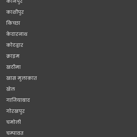
कानपुर
काशीपुर
किच्छा
केदारनाथ
कोटद्वार
क्राइम
खटीमा
खास मुलाक़ात
खेल
गाजियाबाद
गोरखपुर
चमोली
चम्पावत