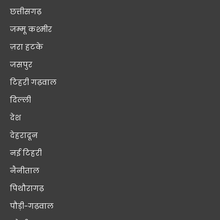
छत्तीसगढ़
जम्मू कश्मीर
ज़रा हटके
जसपुर
टिहरी गढ़वाल
दिल्ली
देश
देहरादून
नई टिहरी
नैनीताल
पिथौरागढ़
पौड़ी-गढ़वाल