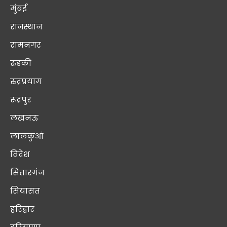
मुंबई
राजस्थान
रामनगर
रुड़की
रुद्रप्रयाग
रूद्रपुर
लखनऊ
लालकुआं
विदेश
सितारगंज
सियासत
हरिद्वार