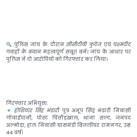
पुलिस जांच के दौरान
सीसीटीवी फुटेज
एवं
चश्मदीद
गवाहों के बयान
महत्वपूर्ण सबूत बने। जांच के आधार पर
पुलिस ने दो आरोपियों को गिरफ्तार कर लिया।
गिरफ्तार अभियुक्त:
होशियार सिंह भंडारी
पुत्र अनूप सिंह भंडारी निवासी
गोवाईपानी, पोस्ट चित्तौड़खाल, थाना सल्ट, जनपद
अल्मोड़ा, हाल निवासी घासमंडी बिजलीघर रामनगर, उम्र
44 वर्ष।