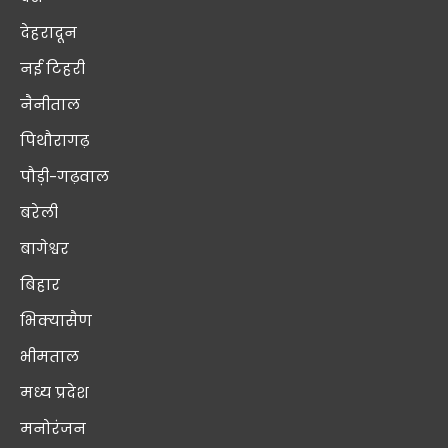
देहरादून
नई टिहरी
नैनीताल
पिथौरागढ़
पौड़ी-गढ़वाल
बरेली
बागेश्वर
बिहार
भिक्यासैण
भीमताल
मध्य प्रदेश
मनोरंजन