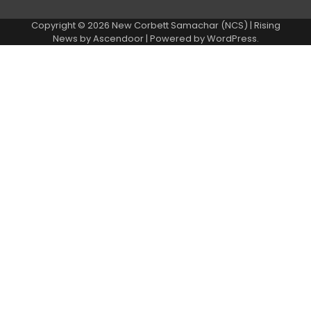
Copyright © 2026
New Corbett Samachar (NCS)
| Rising
News by
Ascendoor
| Powered by
WordPress
.