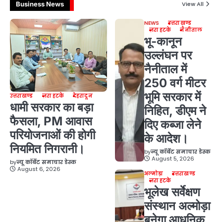
Business News
View All
NEWS
उत्तराखण्ड
ज़रा हटके
नैनीताल
भू-कानून
उल्लंघन पर
नैनीताल में
250 वर्ग मीटर
भूमि सरकार में
उत्तराखण्ड
ज़रा हटके
देहरादून
धामी सरकार का बड़ा
निहित, डीएम ने
फैसला, PM आवास
दिए कब्जा लेने
परियोजनाओं की होगी
के आदेश।
नियमित निगरानी।
by
न्यू कॉर्बेट समाचार डेस्क
August 5, 2026
by
न्यू कॉर्बेट समाचार डेस्क
August 6, 2026
अल्मोड़ा
उत्तराखण्ड
ज़रा हटके
भूलेख सर्वेक्षण
संस्थान अल्मोड़ा
बनेगा आधुनिक