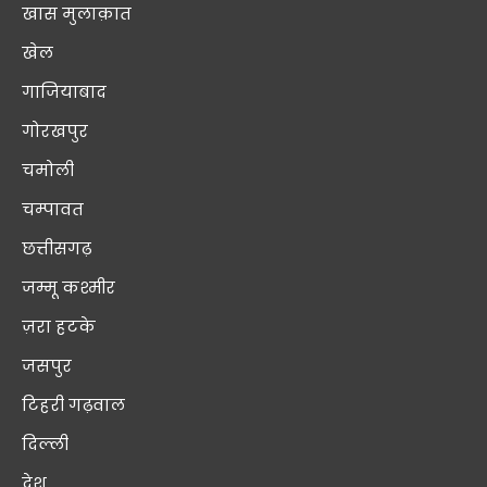
खास मुलाक़ात
खेल
गाजियाबाद
गोरखपुर
चमोली
चम्पावत
छत्तीसगढ़
जम्मू कश्मीर
ज़रा हटके
जसपुर
टिहरी गढ़वाल
दिल्ली
देश