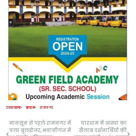
उत्तराखण्ड
क्राइम
रामनगर
मानसून से पहले रामनगर में
चारधाम में आस्था का
Post
चला बुलडोजर, भवानीगंज में
सैलाब दर्शनार्थियों की
navigation