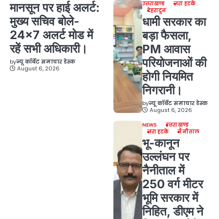
उत्तराखण्ड
ज़रा हटके
मानसून पर हाई अलर्ट:
देहरादून
मुख्य सचिव बोले-
धामी सरकार का
24×7 अलर्ट मोड में
बड़ा फैसला,
रहें सभी अधिकारी।
PM आवास
परियोजनाओं की
by
न्यू कॉर्बेट समाचार डेस्क
August 6, 2026
होगी नियमित
निगरानी।
by
न्यू कॉर्बेट समाचार डेस्क
August 6, 2026
NEWS
उत्तराखण्ड
ज़रा हटके
नैनीताल
भू-कानून
उल्लंघन पर
नैनीताल में
250 वर्ग मीटर
भूमि सरकार में
निहित, डीएम ने