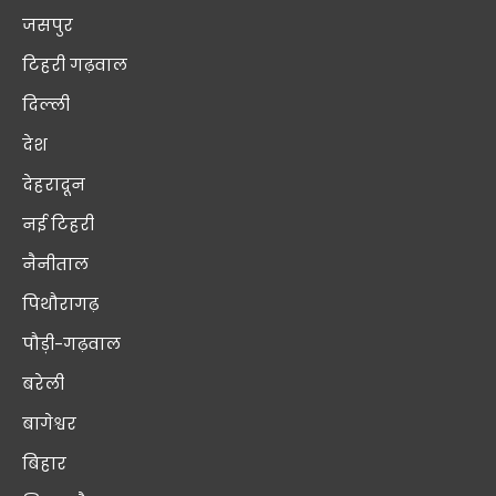
जसपुर
टिहरी गढ़वाल
दिल्ली
देश
देहरादून
नई टिहरी
नैनीताल
पिथौरागढ़
पौड़ी-गढ़वाल
बरेली
बागेश्वर
बिहार