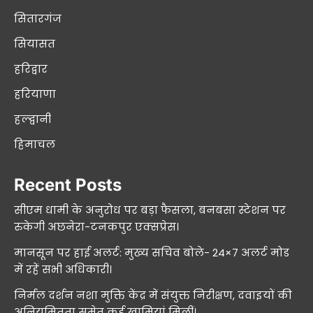
सितारगंज
सियासत
हरिद्वार
हरियाणा
हल्द्वानी
हिमाचल
Recent Posts
सीएम धामी के अनुरोध पर बड़ा फैसला, बनबसा स्टेशन पर
रुकेगी अछनेरा-टनकपुर एक्सप्रेस।
मानसून पर हाई अलर्ट: मुख्य सचिव बोले- 24×7 अलर्ट मोड
में रहें सभी अधिकारी।
निर्मल दर्शन नशा मुक्ति केंद्र में संयुक्त निरीक्षण, दवाइयों की
अनियमितता समेत कई खामियां मिलीं।