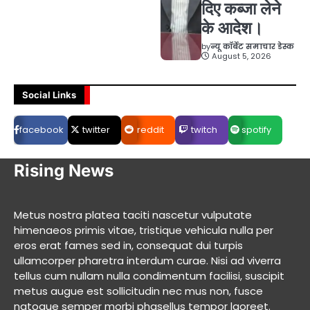
दिए कब्जा लेने
के आदेश।
by
न्यू कॉर्बेट समाचार डेस्क
August 5, 2026
Social Links
facebook
twitter
reddit
twitch
spotify
Rising News
Metus nostra platea taciti nascetur vulputate
himenaeos primis vitae, tristique vehicula nulla per
eros erat fames sed in, consequat dui turpis
ullamcorper pharetra interdum curae. Nisi ad viverra
tellus cum nullam nulla condimentum facilisi, suscipit
metus augue est sollicitudin nec mus non, fusce
natoque semper morbi phasellus tempor laoreet.