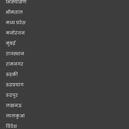
भिक्यासैण
भीमताल
मध्य प्रदेश
मनोरंजन
मुंबई
राजस्थान
रामनगर
रुड़की
रुद्रप्रयाग
रूद्रपुर
लखनऊ
लालकुआं
विदेश