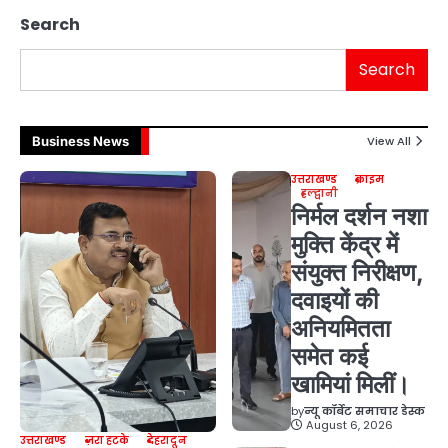
Search
Search
Business News
View All
उत्तराखण्ड
क्राइम
हल्द्वानी
निर्मल दर्शन नशा
मुक्ति केंद्र में
संयुक्त निरीक्षण,
दवाइयों की
अनियमितता
समेत कई
खामियां मिलीं।
by
न्यू कॉर्बेट समाचार डेस्क
August 6, 2026
उत्तराखण्ड
ज़रा हटके
देहरादून