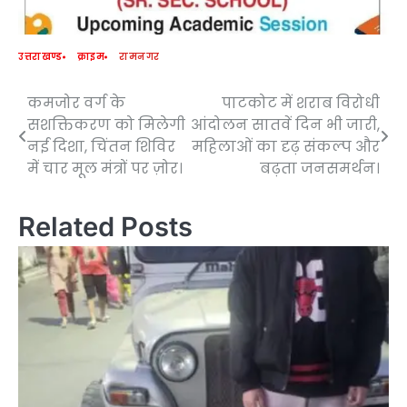
उत्तराखण्ड
क्राइम
रामनगर
कमजोर वर्ग के
पाटकोट में शराब विरोधी
Post
सशक्तिकरण को मिलेगी
आंदोलन सातवें दिन भी जारी,
navigation
नई दिशा, चिंतन शिविर
महिलाओं का दृढ़ संकल्प और
में चार मूल मंत्रों पर ज़ोर।
बढ़ता जनसमर्थन।
Related Posts