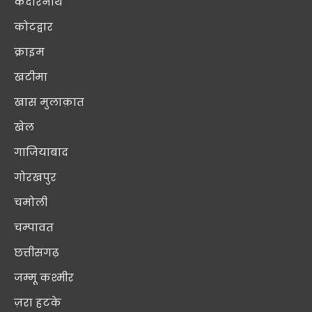
केदारनाथ
कोटद्वार
क्राइम
खटीमा
खास मुलाक़ात
खेल
गाजियाबाद
गोरखपुर
चमोली
चम्पावत
छत्तीसगढ़
जम्मू कश्मीर
ज़रा हटके