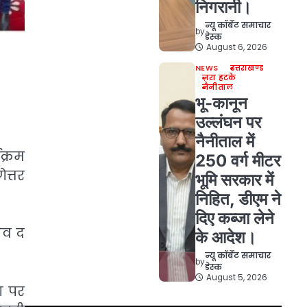
निगरानी।
न्यू कॉर्बेट समाचार
by
डेस्क
August 6, 2026
NEWS
उत्तराखण्ड
ज़रा हटके
नैनीताल
भू-कानून
उल्लंघन पर
नैनीताल में
क्रम
250 वर्ग मीटर
ेत्तर
भूमि सरकार में
निहित, डीएम ने
दिए कब्जा लेने
सेव द
के आदेश।
न्यू कॉर्बेट समाचार
by
डेस्क
August 5, 2026
ा पर