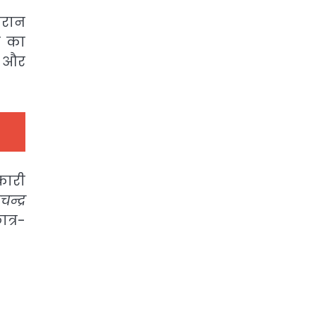
ौरान
े का
र और
िकारी
न्द्र
ात्र-