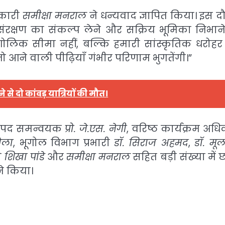
िकारी
समीक्षा मनराल
ने धन्यवाद ज्ञापित किया। इस द
मालय संरक्षण का संकल्प लेने और सक्रिय भूमिका निभान
गोलिक सीमा नहीं, बल्कि हमारी सांस्कृतिक धरोह
 आने वाली पीढ़ियाँ गंभीर परिणाम भुगतेंगी।”
े दो कांवड़ यात्रियों की मौत।
ल जनपद समन्वयक
प्रो. जे.एस. नेगी
, वरिष्ठ कार्यक्रम अध
ोला
, भूगोल विभाग प्रभारी
डॉ. सिराज अहमद
,
डॉ. मूलच
े
शिखा पांडे
और
समीक्षा मनराल
सहित बड़ी संख्या में छ
े किया।