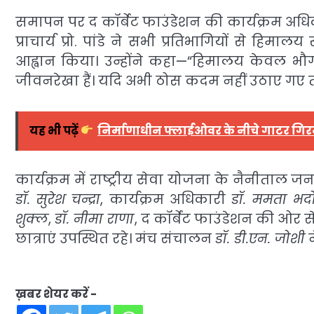
समापन पर द कॉर्बेट फाउंडेशन की कार्यक्रम अध
प्राचार्य प्रो. पांडे ने सभी प्रतिभागियों से हि
आह्वान किया। उन्होंने कहा—“हिमालय केवल भौ
जीवनरेखा हैं। यदि अभी ठोस कदम नहीं उठाए गए तो
यह भी पढ़ें
निर्माणाधीन फ्लाईओवर के नीचे गाटर गिरने स
कार्यक्रम में राष्ट्रीय सेवा योजना के नैनीता
डॉ. सुरेश चन्द्रा
, कार्यक्रम अधिकारी
डॉ. ममता भद
शुक्ल
,
डॉ. नीमा राणा
, द कॉर्बेट फाउंडेशन की ओर स
छात्राएं उपस्थित रहे। मंच संचालन
डॉ. डी.एन. जोशी
न
ख़बर शेयर करें -