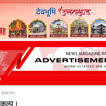
l
 संकल्प।
संकल्प।