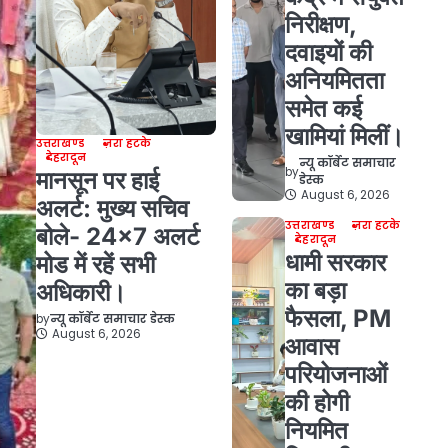
निरीक्षण,
दवाइयों की
अनियमितता
समेत कई
खामियां मिलीं।
उत्तराखण्ड
ज़रा हटके
देहरादून
न्यू कॉर्बेट समाचार
by
मानसून पर हाई
डेस्क
August 6, 2026
अलर्ट: मुख्य सचिव
उत्तराखण्ड
ज़रा हटके
बोले- 24×7 अलर्ट
देहरादून
धामी सरकार
मोड में रहें सभी
का बड़ा
अधिकारी।
फैसला, PM
by
न्यू कॉर्बेट समाचार डेस्क
August 6, 2026
आवास
परियोजनाओं
की होगी
नियमित