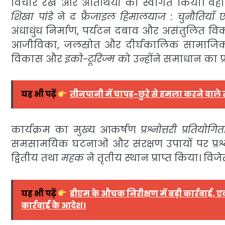
विचार रखे और अतिथियों का स्वागत किया। वहीं
शिखा पांडे
ने
द फ्रैजाइल हिमालयाज : चुनौतियाँ ए
अंधाधुंध निर्माण, पर्यटन दबाव और असंतुलित 
आजीविका, जलस्रोत और दीर्घकालिक सामाजिक सु
विकास और
इको-टूरिज्म
को उन्होंने समाधान का प
यह भी पढ़ें
तीनपानी में चापड़-छुरे से हमला करने वाले 
कार्यक्रम का मुख्य आकर्षण
प्रश्नोत्तरी प्रतियोगित
समसामयिक घटनाओं और संरक्षण उपायों पर प्रश्न 
द्वितीय तथा
महक
ने तृतीय स्थान प्राप्त किया। विजेता
यह भी पढ़ें
डीएम के औचक निरीक्षण में बड़ी कार्रवाई,
कार्रवाई के आदेश।