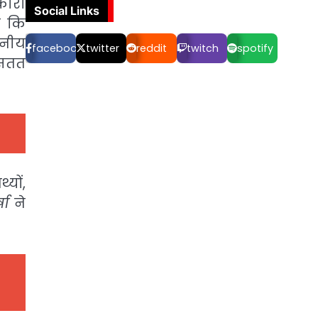
कारी
Social Links
ा कि
ानीय
facebook
twitter
reddit
twitch
spotify
 सतत
्यों,
षा
ने