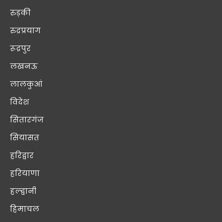
रुड़की
रुद्रप्रयाग
रूद्रपुर
लखनऊ
लालकुआं
विदेश
सितारगंज
सियासत
हरिद्वार
हरियाणा
हल्द्वानी
हिमाचल