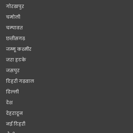
गोरखपुर
चमोली
चम्पावत
छत्तीसगढ़
जम्मू कश्मीर
ज़रा हटके
जसपुर
टिहरी गढ़वाल
दिल्ली
देश
देहरादून
नई टिहरी