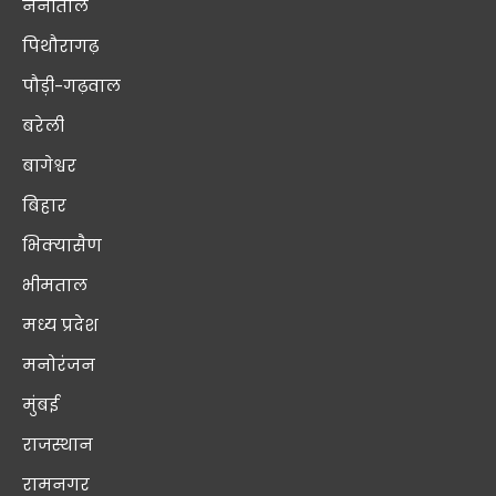
नैनीताल
पिथौरागढ़
पौड़ी-गढ़वाल
बरेली
बागेश्वर
बिहार
भिक्यासैण
भीमताल
मध्य प्रदेश
मनोरंजन
मुंबई
राजस्थान
रामनगर