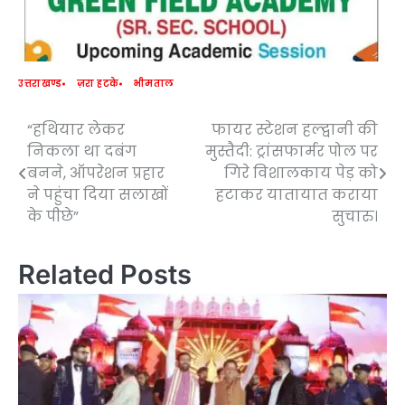
उत्तराखण्ड
ज़रा हटके
भीमताल
“हथियार लेकर
फायर स्टेशन हल्द्वानी की
Post
निकला था दबंग
मुस्तैदी: ट्रांसफार्मर पोल पर
navigation
बनने, ऑपरेशन प्रहार
गिरे विशालकाय पेड़ को
ने पहुंचा दिया सलाखों
हटाकर यातायात कराया
के पीछे”
सुचारु।
Related Posts