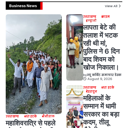
Business News
View All
उत्तराखण्ड
क्राइम
हल्द्वानी
लापता बेटे की
तलाश में भटक
रही थी मां,
पुलिस ने 6 दिन
बाद शिवम को
खोज निकाला।
by
न्यू कॉर्बेट समाचार डेस्क
August 9, 2026
उत्तराखण्ड
ज़रा हटके
देहरादून
महिलाओं के
सम्मान में धामी
सरकार का बड़ा
उत्तराखण्ड
ज़रा हटके
नैनीताल
कदम, तीलू
महाशिवरात्रि से पहले