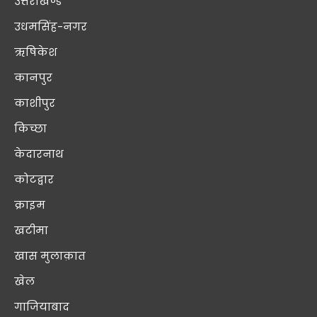
उत्तराखण्ड
उधमसिंह-नगर
ऋषिकेश
कानपुर
काशीपुर
किच्छा
केदारनाथ
कोटद्वार
क्राइम
खटीमा
खास मुलाक़ात
खेल
गाजियाबाद