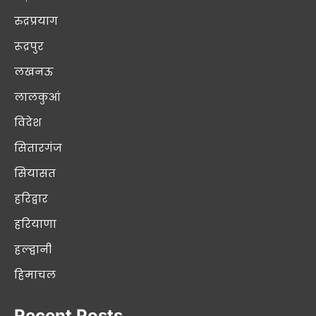
रुद्रप्रयाग
रूद्रपुर
लखनऊ
लालकुआं
विदेश
सितारगंज
सियासत
हरिद्वार
हरियाणा
हल्द्वानी
हिमाचल
Recent Posts