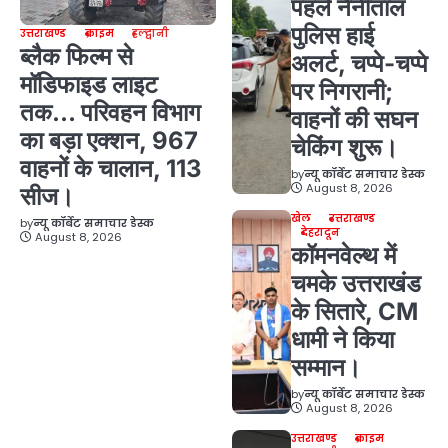
पहले नैनीताल
पुलिस हाई
उत्तराखण्ड
क्राइम
हल्द्वानी
ब्लैक फिल्म से
अलर्ट, चप्पे-चप्पे
मॉडिफाइड लाइट
पर निगरानी;
तक… परिवहन विभाग
वाहनों की सघन
का बड़ा एक्शन, 967
चेकिंग शुरू।
वाहनों के चालान, 113
by
न्यू कॉर्बेट समाचार डेस्क
August 8, 2026
सीज।
खेल
उत्तराखण्ड
by
न्यू कॉर्बेट समाचार डेस्क
देहरादून
August 8, 2026
कॉमनवेल्थ में
चमके उत्तराखंड
के सितारे, CM
धामी ने किया
सम्मान।
by
न्यू कॉर्बेट समाचार डेस्क
August 8, 2026
उत्तराखण्ड
क्राइम