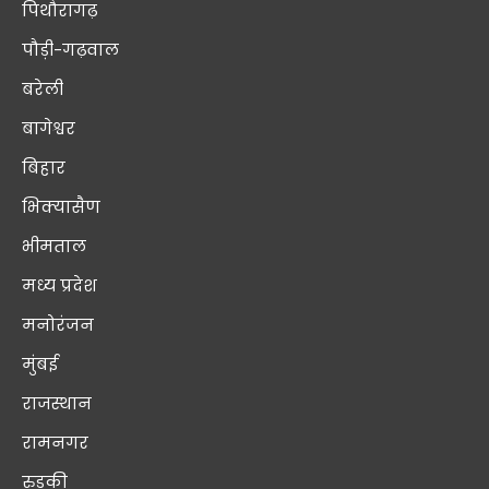
पिथौरागढ़
पौड़ी-गढ़वाल
बरेली
बागेश्वर
बिहार
भिक्यासैण
भीमताल
मध्य प्रदेश
मनोरंजन
मुंबई
राजस्थान
रामनगर
रुड़की