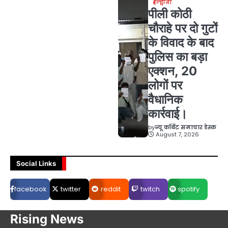
हल्द्वानी
पीली कोठी
चौराहे पर दो गुटों
के विवाद के बाद
पुलिस का बड़ा
एक्शन, 20
लोगों पर
वैधानिक
कार्रवाई।
by
न्यू कॉर्बेट समाचार डेस्क
August 7, 2026
Social Links
facebook
twitter
reddit
twitch
spotify
Rising News