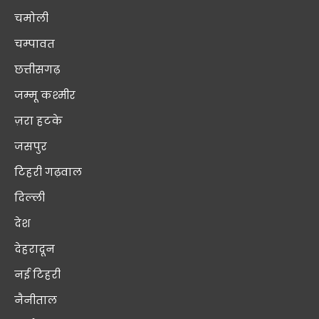
चमोली
चम्पावत
छत्तीसगढ़
जम्मू कश्मीर
ज़रा हटके
जसपुर
टिहरी गढ़वाल
दिल्ली
देश
देहरादून
नई टिहरी
नैनीताल