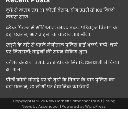
कूड़े से कराह रहा था कोसी बैराज, टीम उतरी तो 100 किलो
कचरा साफ।
ब्लैक फिल्म से मॉडिफाइड लाइट तक… परिवहन विभाग का
बड़ा एक्शन, 967 वाहनों के चालान, 113 सीज।
खड़गे के दौरे से पहले नैनीताल पुलिस हाई अलर्ट, चप्पे-चप्पे
पर निगरानी; वाहनों की सघन चेकिंग शुरू।
कॉमनवेल्थ में चमके उत्तराखंड के सितारे, CM धामी ने किया
सम्मान।
पीली कोठी चौराहे पर दो गुटों के विवाद के बाद पुलिस का
बड़ा एक्शन, 20 लोगों पर वैधानिक कार्रवाई।
Copyright © 2026
New Corbett Samachar (NCS)
| Rising
News by
Ascendoor
| Powered by
WordPress
.