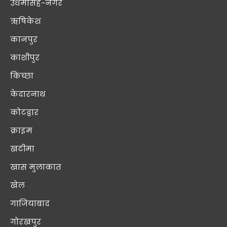
उधमसिंह-नगर
ऋषिकेश
कानपुर
काशीपुर
किच्छा
केदारनाथ
कोटद्वार
क्राइम
खटीमा
खास मुलाक़ात
खेल
गाजियाबाद
गोरखपुर