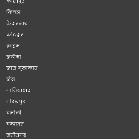
काशीपुर
किच्छा
केदारनाथ
कोटद्वार
क्राइम
खटीमा
खास मुलाक़ात
खेल
गाजियाबाद
गोरखपुर
चमोली
चम्पावत
छत्तीसगढ़