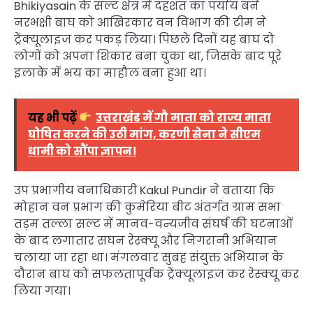
Bhikiyasain
के सल्ट क्षेत्र में दहशत का पर्याय बने
नरभक्षी बाघ को आखिरकार वन विभाग की टीम ने
ट्रेंक्यूलाइज कर पकड़ लिया। पिछले दिनों यह बाघ दो
लोगों को अपना शिकार बना चुका था, जिसके बाद पूरे
इलाके में भय का माहौल बना हुआ था।
यह भी पढ़ें
उत्तराखंड में गौ माता को राज्य माता
घोषित करने की उठी मांग, करणी सेना ने सीएम
धामी को सौंपा ज्ञापन।
उप प्रभागीय वनाधिकारी
Kakul Pundir
ने बताया कि
मोहान वन प्रभाग की कुमेरिया बीट अंतर्गत ग्राम सभा
तड़म तल्ला सल्ट में मानव-वन्यजीव संघर्ष की घटनाओं
के बाद लगातार सघन रेस्क्यू और निगरानी अभियान
चलाया जा रहा था। मंगलवार सुबह संयुक्त अभियान के
दौरान बाघ को सफलतापूर्वक ट्रेंक्यूलाइज कर रेस्क्यू कर
लिया गया।