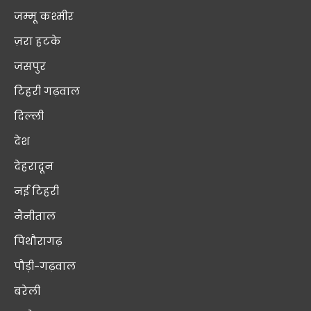
जम्मू कश्मीर
ज़रा हटके
जसपुर
टिहरी गढ़वाल
दिल्ली
देश
देहरादून
नई टिहरी
नैनीताल
पिथौरागढ़
पौड़ी-गढ़वाल
बरेली