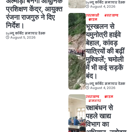
अल्मोड़ा बनेगा आधुनिक
by
न्यू कॉर्बेट समाचार डेस्क
August 4, 2026
प्रशिक्षण केंद्र, आयुक्त
रंजना राजगुरु ने दिए
उत्तरकाशी
उत्तराखण्ड
क्राइम
निर्देश।
भूस्खलन से
यमुनोत्री हाईवे
by
न्यू कॉर्बेट समाचार डेस्क
August 5, 2026
बेहाल, कांवड़
यात्रियों की बढ़ीं
मुश्किलें; चमोली
में भी कई सड़कें
बंद।
by
न्यू कॉर्बेट समाचार डेस्क
August 4, 2026
उत्तराखण्ड
क्राइम
रामनगर
रक्षाबंधन से
पहले खाद्य
विभाग का