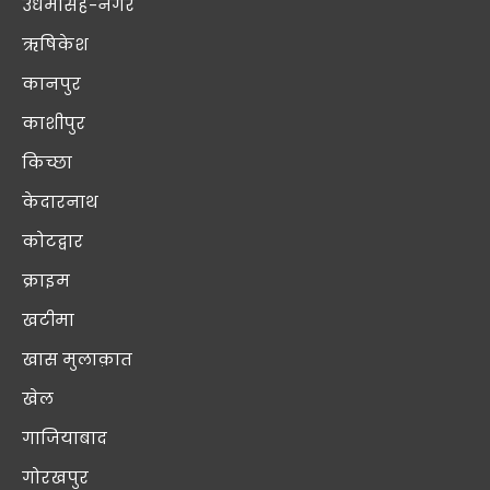
उधमसिंह-नगर
ऋषिकेश
कानपुर
काशीपुर
किच्छा
केदारनाथ
कोटद्वार
क्राइम
खटीमा
खास मुलाक़ात
खेल
गाजियाबाद
गोरखपुर