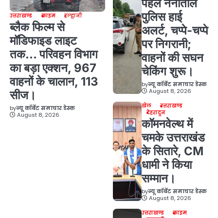
पहले नैनीताल
पुलिस हाई
उत्तराखण्ड
क्राइम
हल्द्वानी
ब्लैक फिल्म से
अलर्ट, चप्पे-चप्पे
मॉडिफाइड लाइट
पर निगरानी;
तक… परिवहन विभाग
वाहनों की सघन
का बड़ा एक्शन, 967
चेकिंग शुरू।
वाहनों के चालान, 113
by
न्यू कॉर्बेट समाचार डेस्क
August 8, 2026
सीज।
खेल
उत्तराखण्ड
by
न्यू कॉर्बेट समाचार डेस्क
देहरादून
August 8, 2026
कॉमनवेल्थ में
चमके उत्तराखंड
के सितारे, CM
धामी ने किया
सम्मान।
by
न्यू कॉर्बेट समाचार डेस्क
August 8, 2026
उत्तराखण्ड
क्राइम