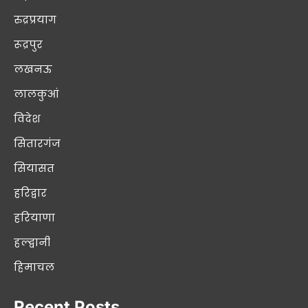
रुद्रप्रयाग
रूद्रपुर
लखनऊ
लालकुआं
विदेश
सितारगंज
सियासत
हरिद्वार
हरियाणा
हल्द्वानी
हिमाचल
Recent Posts