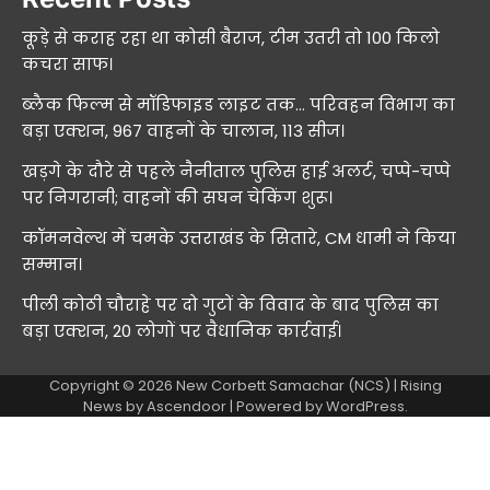
कूड़े से कराह रहा था कोसी बैराज, टीम उतरी तो 100 किलो
कचरा साफ।
ब्लैक फिल्म से मॉडिफाइड लाइट तक… परिवहन विभाग का
बड़ा एक्शन, 967 वाहनों के चालान, 113 सीज।
खड़गे के दौरे से पहले नैनीताल पुलिस हाई अलर्ट, चप्पे-चप्पे
पर निगरानी; वाहनों की सघन चेकिंग शुरू।
कॉमनवेल्थ में चमके उत्तराखंड के सितारे, CM धामी ने किया
सम्मान।
पीली कोठी चौराहे पर दो गुटों के विवाद के बाद पुलिस का
बड़ा एक्शन, 20 लोगों पर वैधानिक कार्रवाई।
Copyright © 2026
New Corbett Samachar (NCS)
| Rising
News by
Ascendoor
| Powered by
WordPress
.