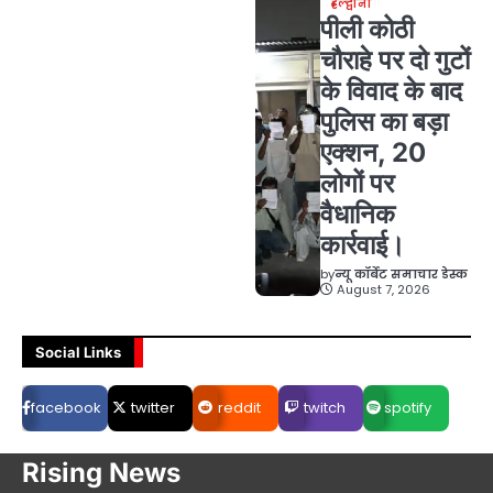
हल्द्वानी
पीली कोठी
चौराहे पर दो गुटों
के विवाद के बाद
पुलिस का बड़ा
एक्शन, 20
लोगों पर
वैधानिक
कार्रवाई।
by
न्यू कॉर्बेट समाचार डेस्क
August 7, 2026
Social Links
facebook
twitter
reddit
twitch
spotify
Rising News