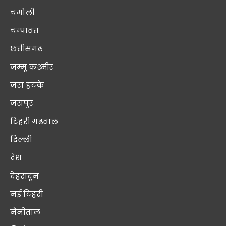
चमोली
चम्पावत
छत्तीसगढ़
जम्मू कश्मीर
ज़रा हटके
जसपुर
टिहरी गढ़वाल
दिल्ली
देश
देहरादून
नई टिहरी
नैनीताल