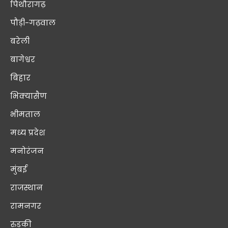
पिथौरागढ़
पौड़ी-गढ़वाल
बरेली
बागेश्वर
बिहार
भिक्यासैण
भीमताल
मध्य प्रदेश
मनोरंजन
मुंबई
राजस्थान
रामनगर
रुड़की