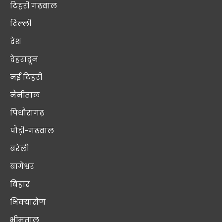
टिहरी गढ़वाल
दिल्ली
देश
देहरादून
नई टिहरी
नैनीताल
पिथौरागढ़
पौड़ी-गढ़वाल
बरेली
बागेश्वर
बिहार
भिक्यासैण
भीमताल