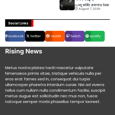
by
न्यू कॉर्बेट समाचार डेस्क
August 7, 2026
Social Links
facebook
twitter
reddit
twitch
spotify
Rising News
Metus nostra platea taciti nascetur vulputate
himenaeos primis vitae, tristique vehicula nulla per
eros erat fames sed in, consequat dui turpis
ullamcorper pharetra interdum curae. Nisi ad viverra
tellus cum nullam nulla condimentum facilisi, suscipit
metus augue est sollicitudin nec mus non, fusce
natoque semper morbi phasellus tempor laoreet.