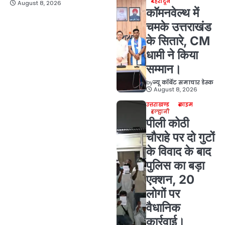
देहरादून
August 8, 2026
कॉमनवेल्थ में
चमके उत्तराखंड
के सितारे, CM
धामी ने किया
सम्मान।
by
न्यू कॉर्बेट समाचार डेस्क
August 8, 2026
उत्तराखण्ड
क्राइम
हल्द्वानी
पीली कोठी
चौराहे पर दो गुटों
के विवाद के बाद
पुलिस का बड़ा
एक्शन, 20
लोगों पर
वैधानिक
कार्रवाई।