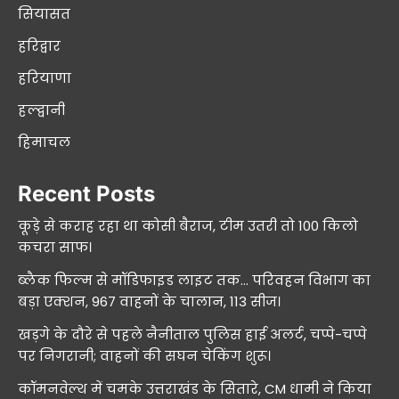
सियासत
हरिद्वार
हरियाणा
हल्द्वानी
हिमाचल
Recent Posts
कूड़े से कराह रहा था कोसी बैराज, टीम उतरी तो 100 किलो
कचरा साफ।
ब्लैक फिल्म से मॉडिफाइड लाइट तक… परिवहन विभाग का
बड़ा एक्शन, 967 वाहनों के चालान, 113 सीज।
खड़गे के दौरे से पहले नैनीताल पुलिस हाई अलर्ट, चप्पे-चप्पे
पर निगरानी; वाहनों की सघन चेकिंग शुरू।
कॉमनवेल्थ में चमके उत्तराखंड के सितारे, CM धामी ने किया