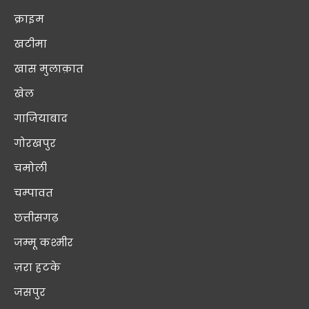
क्राइम
खटीमा
खास मुलाक़ात
खेल
गाजियाबाद
गोरखपुर
चमोली
चम्पावत
छत्तीसगढ़
जम्मू कश्मीर
ज़रा हटके
जसपुर