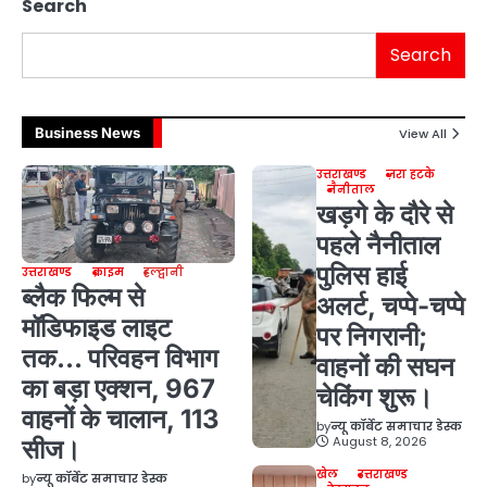
Search
Search
Business News
View All
उत्तराखण्ड
ज़रा हटके
नैनीताल
खड़गे के दौरे से
पहले नैनीताल
पुलिस हाई
उत्तराखण्ड
क्राइम
हल्द्वानी
ब्लैक फिल्म से
अलर्ट, चप्पे-चप्पे
मॉडिफाइड लाइट
पर निगरानी;
तक… परिवहन विभाग
वाहनों की सघन
का बड़ा एक्शन, 967
चेकिंग शुरू।
वाहनों के चालान, 113
by
न्यू कॉर्बेट समाचार डेस्क
August 8, 2026
सीज।
खेल
उत्तराखण्ड
by
न्यू कॉर्बेट समाचार डेस्क