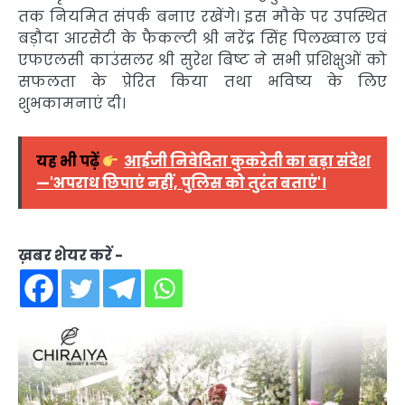
तक नियमित संपर्क बनाए रखेंगे। इस मौके पर उपस्थित
बड़ौदा आरसेटी के फैकल्टी श्री नरेंद्र सिंह पिलख्वाल एवं
एफएलसी काउंसलर श्री सुरेश बिष्ट ने सभी प्रशिक्षुओं को
सफलता के प्रेरित किया तथा भविष्य के लिए
शुभकामनाएं दी।
यह भी पढ़ें
आईजी निवेदिता कुकरेती का बड़ा संदेश
—'अपराध छिपाएं नहीं, पुलिस को तुरंत बताएं'।
ख़बर शेयर करें -