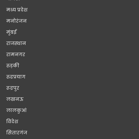
मध्य प्रदेश
मनोरंजन
मुंबई
राजस्थान
रामनगर
रुड़की
रुद्रप्रयाग
रूद्रपुर
लखनऊ
लालकुआं
विदेश
सितारगंज