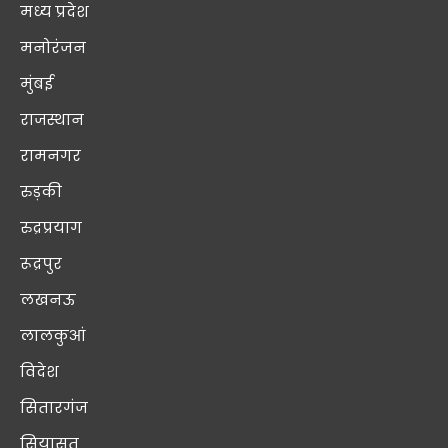
मध्य प्रदेश
मनोरंजन
मुंबई
राजस्थान
रामनगर
रुड़की
रुद्रप्रयाग
रूद्रपुर
लखनऊ
लालकुआं
विदेश
सितारगंज
सियासत