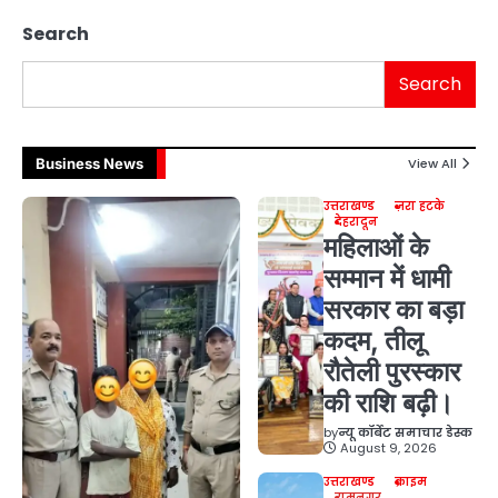
Search
Search
Business News
View All
उत्तराखण्ड
ज़रा हटके
देहरादून
महिलाओं के
सम्मान में धामी
सरकार का बड़ा
कदम, तीलू
रौतेली पुरस्कार
की राशि बढ़ी।
by
न्यू कॉर्बेट समाचार डेस्क
August 9, 2026
उत्तराखण्ड
क्राइम
रामनगर