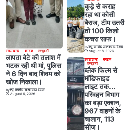
कूड़े से कराह
रहा था कोसी
बैराज, टीम उतरी
तो 100 किलो
कचरा साफ।
by
न्यू कॉर्बेट समाचार डेस्क
August 8, 2026
उत्तराखण्ड
क्राइम
हल्द्वानी
लापता बेटे की तलाश में
उत्तराखण्ड
क्राइम
हल्द्वानी
भटक रही थी मां, पुलिस
ब्लैक फिल्म से
ने 6 दिन बाद शिवम को
मॉडिफाइड
खोज निकाला।
लाइट तक…
by
न्यू कॉर्बेट समाचार डेस्क
परिवहन विभाग
August 9, 2026
का बड़ा एक्शन,
967 वाहनों के
चालान, 113
सीज।