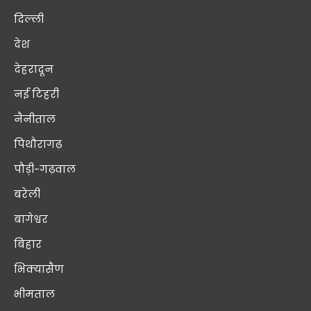
दिल्ली
देश
देहरादून
नई टिहरी
नैनीताल
पिथौरागढ़
पौड़ी-गढ़वाल
बरेली
बागेश्वर
बिहार
भिक्यासैण
भीमताल