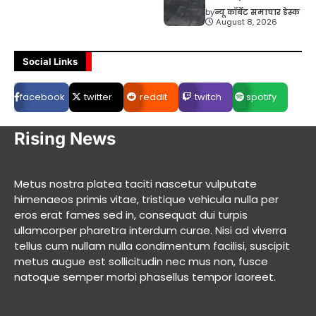
by
न्यू कॉर्बेट समाचार डेस्क
August 8, 2026
Social Links
facebook
twitter
reddit
twitch
spotify
Rising News
Metus nostra platea taciti nascetur vulputate
himenaeos primis vitae, tristique vehicula nulla per
eros erat fames sed in, consequat dui turpis
ullamcorper pharetra interdum curae. Nisi ad viverra
tellus cum nullam nulla condimentum facilisi, suscipit
metus augue est sollicitudin nec mus non, fusce
natoque semper morbi phasellus tempor laoreet.