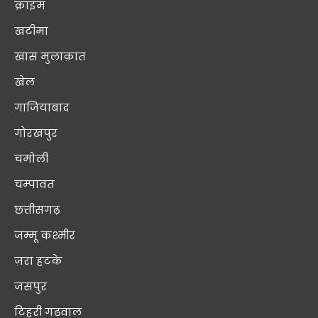
क्राइम
खटीमा
खास मुलाक़ात
खेल
गाजियाबाद
गोरखपुर
चमोली
चम्पावत
छत्तीसगढ़
जम्मू कश्मीर
ज़रा हटके
जसपुर
टिहरी गढ़वाल