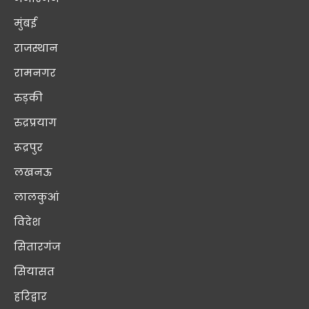
मुंबई
राजस्थान
रामनगर
रुड़की
रुद्रप्रयाग
रूद्रपुर
लखनऊ
लालकुआं
विदेश
सितारगंज
सियासत
हरिद्वार