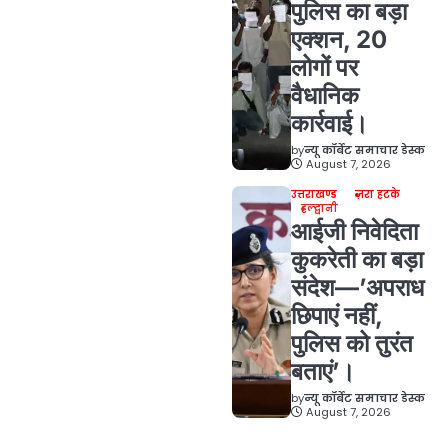
पुलिस का बड़ा
एक्शन, 20
लोगों पर
वैधानिक
कार्रवाई।
by
न्यू कॉर्बेट समाचार डेस्क
August 7, 2026
उत्तराखण्ड
ज़रा हटके
हल्द्वानी
आईजी निवेदिता
कुकरेती का बड़ा
संदेश—’अपराध
छिपाएं नहीं,
पुलिस को तुरंत
बताएं’।
by
न्यू कॉर्बेट समाचार डेस्क
August 7, 2026