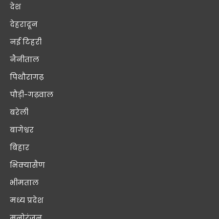
देश
देहरादून
नई टिहरी
नैनीताल
पिथौरागढ़
पौड़ी-गढ़वाल
बरेली
बागेश्वर
बिहार
भिक्यासैण
भीमताल
मध्य प्रदेश
मनोरंजन