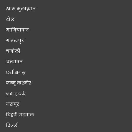
खास मुलाक़ात
खेल
गाजियाबाद
गोरखपुर
चमोली
चम्पावत
छत्तीसगढ़
जम्मू कश्मीर
ज़रा हटके
जसपुर
टिहरी गढ़वाल
दिल्ली