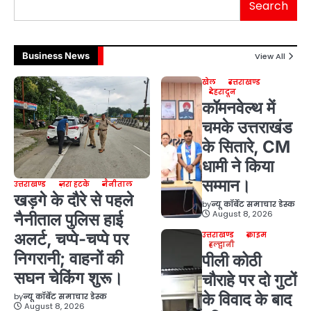
Search
Business News
View All
खेल
उत्तराखण्ड
देहरादून
कॉमनवेल्थ में
चमके उत्तराखंड
के सितारे, CM
धामी ने किया
सम्मान।
उत्तराखण्ड
ज़रा हटके
नैनीताल
खड़गे के दौरे से पहले
by
न्यू कॉर्बेट समाचार डेस्क
August 8, 2026
नैनीताल पुलिस हाई
अलर्ट, चप्पे-चप्पे पर
उत्तराखण्ड
क्राइम
हल्द्वानी
निगरानी; वाहनों की
पीली कोठी
सघन चेकिंग शुरू।
चौराहे पर दो गुटों
के विवाद के बाद
by
न्यू कॉर्बेट समाचार डेस्क
August 8, 2026