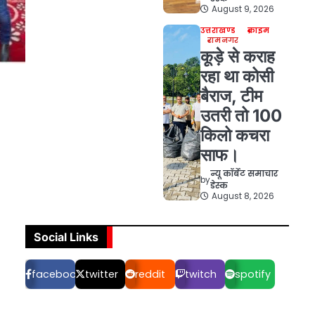
August 9, 2026
उत्तराखण्ड
क्राइम
रामनगर
कूड़े से कराह
रहा था कोसी
बैराज, टीम
उतरी तो 100
किलो कचरा
साफ।
न्यू कॉर्बेट समाचार
by
डेस्क
August 8, 2026
Social Links
facebook
twitter
reddit
twitch
spotify