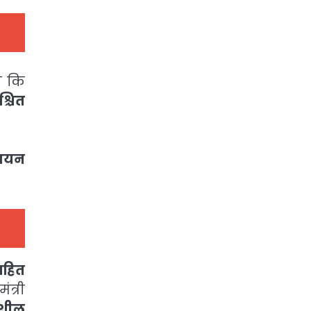
ा कि
्चित
ध्ययन
सहित
ंत्री
नशील