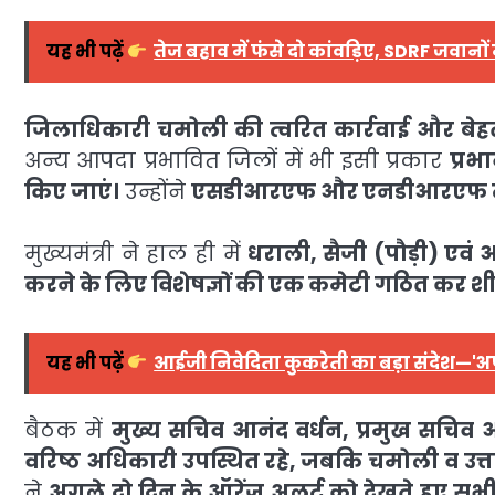
यह भी पढ़ें
तेज बहाव में फंसे दो कांवड़िए, SDRF जवानो
जिलाधिकारी चमोली की त्वरित कार्रवाई और बेहत
अन्य आपदा प्रभावित जिलों में भी इसी प्रकार
प्रभ
किए जाएं।
उन्होंने
एसडीआरएफ और एनडीआरएफ टीमों
मुख्यमंत्री ने हाल ही में
धराली, सैजी (पौड़ी) एवं अ
करने के लिए विशेषज्ञों की एक कमेटी गठित कर शीघ्र 
यह भी पढ़ें
आईजी निवेदिता कुकरेती का बड़ा संदेश—'अपर
बैठक में
मुख्य सचिव आनंद वर्धन, प्रमुख सचिव आ
वरिष्ठ अधिकारी उपस्थित रहे, जबकि चमोली व उत्तर
ने
अगले दो दिन के ऑरेंज अलर्ट को देखते हुए सभ