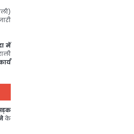
ोली)
 जारी
 में
थराली
ार्य
 सड़क
ने
के