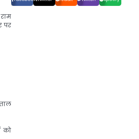
 राम
र पर
मताल
ं को