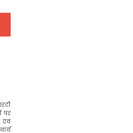
आरटी
ं पर
ं एवं
वार्य