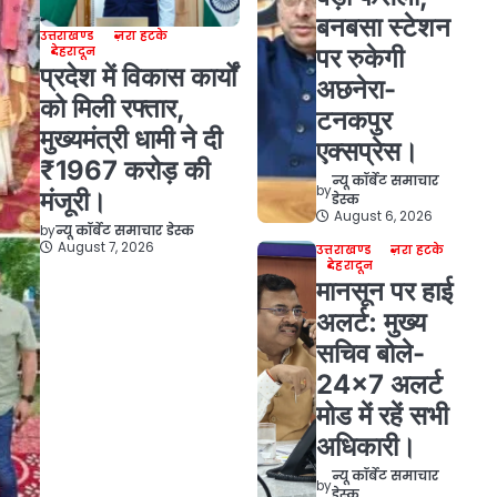
बनबसा स्टेशन
उत्तराखण्ड
ज़रा हटके
पर रुकेगी
देहरादून
प्रदेश में विकास कार्यों
अछनेरा-
को मिली रफ्तार,
टनकपुर
मुख्यमंत्री धामी ने दी
एक्सप्रेस।
₹1967 करोड़ की
न्यू कॉर्बेट समाचार
by
मंजूरी।
डेस्क
August 6, 2026
by
न्यू कॉर्बेट समाचार डेस्क
August 7, 2026
उत्तराखण्ड
ज़रा हटके
देहरादून
मानसून पर हाई
अलर्ट: मुख्य
सचिव बोले-
24×7 अलर्ट
मोड में रहें सभी
अधिकारी।
न्यू कॉर्बेट समाचार
by
डेस्क