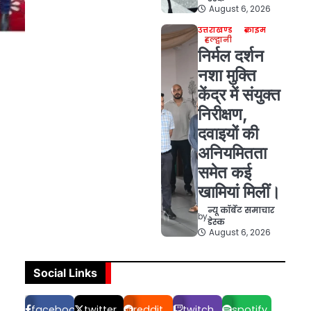
August 6, 2026
उत्तराखण्ड
क्राइम
हल्द्वानी
निर्मल दर्शन
नशा मुक्ति
केंद्र में संयुक्त
निरीक्षण,
दवाइयों की
अनियमितता
समेत कई
खामियां मिलीं।
न्यू कॉर्बेट समाचार
by
डेस्क
August 6, 2026
Social Links
facebook
twitter
reddit
twitch
spotify