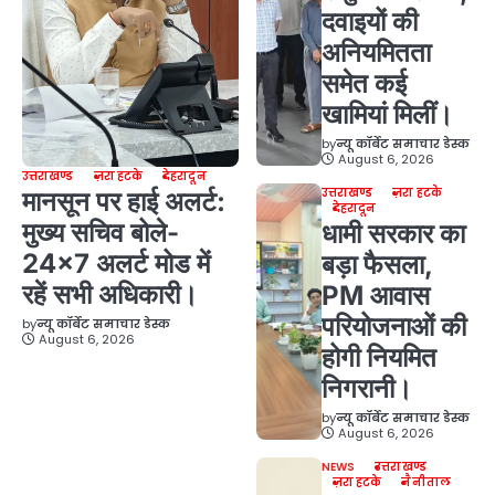
दवाइयों की
अनियमितता
समेत कई
खामियां मिलीं।
by
न्यू कॉर्बेट समाचार डेस्क
August 6, 2026
उत्तराखण्ड
ज़रा हटके
देहरादून
उत्तराखण्ड
ज़रा हटके
मानसून पर हाई अलर्ट:
देहरादून
मुख्य सचिव बोले-
धामी सरकार का
24×7 अलर्ट मोड में
बड़ा फैसला,
रहें सभी अधिकारी।
PM आवास
परियोजनाओं की
by
न्यू कॉर्बेट समाचार डेस्क
August 6, 2026
होगी नियमित
निगरानी।
by
न्यू कॉर्बेट समाचार डेस्क
August 6, 2026
NEWS
उत्तराखण्ड
ज़रा हटके
नैनीताल