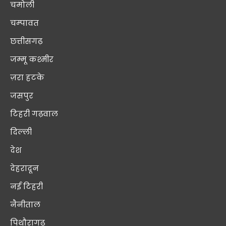
चमोली
चम्पावत
छत्तीसगढ़
जम्मू कश्मीर
ज़रा हटके
जसपुर
टिहरी गढ़वाल
दिल्ली
देश
देहरादून
नई टिहरी
नैनीताल
पिथौरागढ़