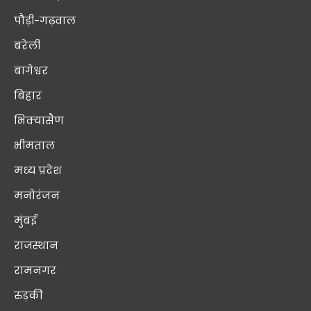
पौड़ी-गढ़वाल
बरेली
बागेश्वर
बिहार
भिक्यासैण
भीमताल
मध्य प्रदेश
मनोरंजन
मुंबई
राजस्थान
रामनगर
रुड़की