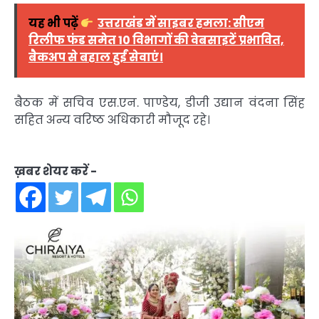
यह भी पढ़ें
उत्तराखंड में साइबर हमला: सीएम
रिलीफ फंड समेत 10 विभागों की वेबसाइटें प्रभावित,
बैकअप से बहाल हुईं सेवाएं।
बैठक में सचिव
एस.एन. पाण्डेय
, डीजी उद्यान
वंदना सिंह
सहित अन्य वरिष्ठ अधिकारी मौजूद रहे।
ख़बर शेयर करें -