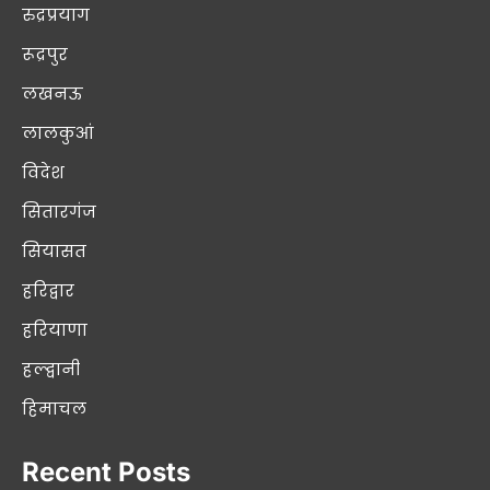
रुद्रप्रयाग
रूद्रपुर
लखनऊ
लालकुआं
विदेश
सितारगंज
सियासत
हरिद्वार
हरियाणा
हल्द्वानी
हिमाचल
Recent Posts