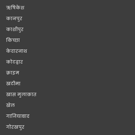
ऋषिकेश
कानपुर
काशीपुर
किच्छा
केदारनाथ
कोटद्वार
क्राइम
खटीमा
खास मुलाक़ात
खेल
गाजियाबाद
गोरखपुर