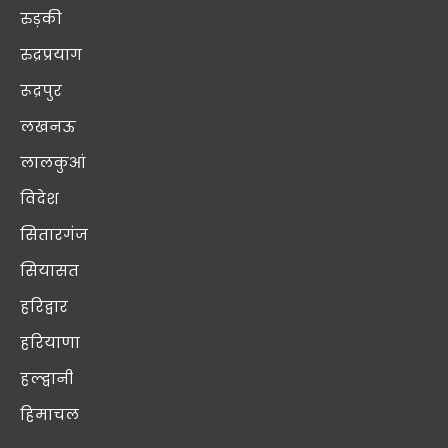
रुड़की
रुद्रप्रयाग
रूद्रपुर
लखनऊ
लालकुआं
विदेश
सितारगंज
सियासत
हरिद्वार
हरियाणा
हल्द्वानी
हिमाचल