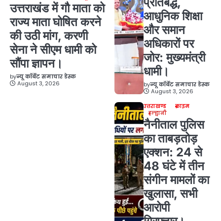
प्रतिबद्ध,
उत्तराखंड में गौ माता को
आधुनिक शिक्षा
राज्य माता घोषित करने
और समान
की उठी मांग, करणी
अधिकारों पर
सेना ने सीएम धामी को
जोर: मुख्यमंत्री
सौंपा ज्ञापन।
धामी।
by
न्यू कॉर्बेट समाचार डेस्क
August 3, 2026
by
न्यू कॉर्बेट समाचार डेस्क
August 3, 2026
उत्तराखण्ड
क्राइम
हल्द्वानी
नैनीताल पुलिस
का ताबड़तोड़
एक्शन: 24 से
48 घंटे में तीन
संगीन मामलों का
खुलासा, सभी
आरोपी