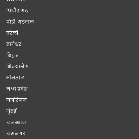
पिथौरागढ़
पौड़ी-गढ़वाल
बरेली
बागेश्वर
बिहार
भिक्यासैण
भीमताल
मध्य प्रदेश
मनोरंजन
मुंबई
राजस्थान
रामनगर