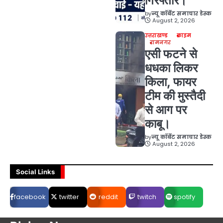
गिरफ्तार।
by
न्यू कॉर्बेट समाचार डेस्क
August 2, 2026
उत्तराखण्ड
क्राइम
रामनगर
एसी फटने से
धधका लिकर
किला, फायर
टीम की मुस्तैदी
से आग पर
काबू।
by
न्यू कॉर्बेट समाचार डेस्क
August 2, 2026
Social Links
facebook
twitter
reddit
twitch
spotify