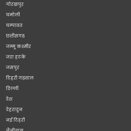
गोरखपुर
चमोली
चम्पावत
छत्तीसगढ़
जम्मू कश्मीर
ज़रा हटके
जसपुर
टिहरी गढ़वाल
दिल्ली
देश
देहरादून
नई टिहरी
नैनीताल