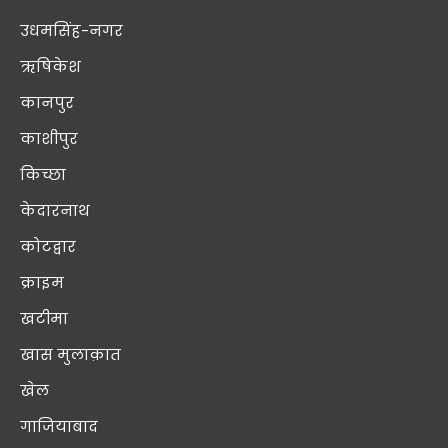
उधमसिंह-नगर
ऋषिकेश
कानपुर
काशीपुर
किच्छा
केदारनाथ
कोटद्वार
क्राइम
खटीमा
खास मुलाक़ात
खेल
गाजियाबाद