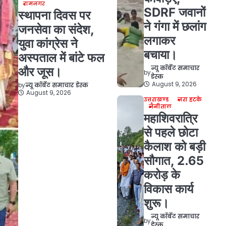
रामनगर
SDRF जवानों
स्थापना दिवस पर
ने गंगा में छलांग
जनसेवा का संदेश,
लगाकर
युवा कांग्रेस ने
बचाया।
अस्पताल में बांटे फल
न्यू कॉर्बेट समाचार
और जूस।
by
डेस्क
August 9, 2026
by
न्यू कॉर्बेट समाचार डेस्क
August 9, 2026
उत्तराखण्ड
ज़रा हटके
नैनीताल
महाशिवरात्रि
से पहले छोटा
कैलाश को बड़ी
सौगात, 2.65
करोड़ के
विकास कार्य
शुरू।
न्यू कॉर्बेट समाचार
by
डेस्क