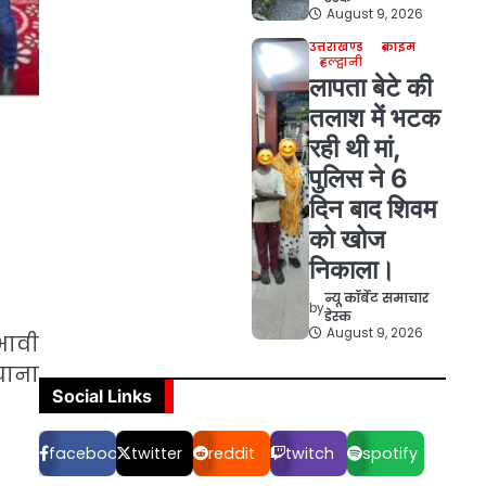
August 9, 2026
उत्तराखण्ड
क्राइम
हल्द्वानी
लापता बेटे की
तलाश में भटक
रही थी मां,
पुलिस ने 6
दिन बाद शिवम
को खोज
निकाला।
न्यू कॉर्बेट समाचार
by
डेस्क
August 9, 2026
भावी
चाना
Social Links
facebook
twitter
reddit
twitch
spotify