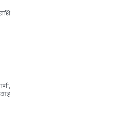
राशि
ठाणी,
थ साह