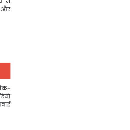
 में
ी और
नीक-
डियो
ुनवाई