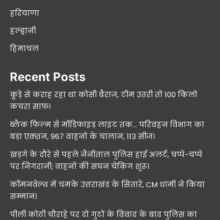
हरियाणा
हल्द्वानी
हिमाचल
Recent Posts
कूड़े से कराह रहा था कोसी बैराज, टीम उतरी तो 100 किलो
कचरा साफ।
ब्लैक फिल्म से मॉडिफाइड लाइट तक… परिवहन विभाग का
बड़ा एक्शन, 967 वाहनों के चालान, 113 सीज।
खड़गे के दौरे से पहले नैनीताल पुलिस हाई अलर्ट, चप्पे-चप्पे
पर निगरानी; वाहनों की सघन चेकिंग शुरू।
कॉमनवेल्थ में चमके उत्तराखंड के सितारे, CM धामी ने किया
सम्मान।
पीली कोठी चौराहे पर दो गुटों के विवाद के बाद पुलिस का