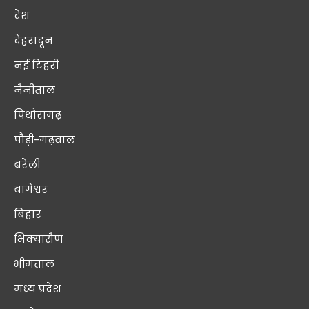
देश
देहरादून
नई टिहरी
नैनीताल
पिथौरागढ़
पौड़ी-गढ़वाल
बरेली
बागेश्वर
बिहार
भिक्यासैण
भीमताल
मध्य प्रदेश