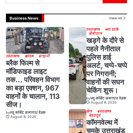
Business News
View All
उत्तराखण्ड
ज़रा हटके
नैनीताल
खड़गे के दौरे से
पहले नैनीताल
पुलिस हाई
उत्तराखण्ड
क्राइम
हल्द्वानी
ब्लैक फिल्म से
अलर्ट, चप्पे-चप्पे
मॉडिफाइड लाइट
पर निगरानी;
तक… परिवहन विभाग
वाहनों की सघन
का बड़ा एक्शन, 967
चेकिंग शुरू।
वाहनों के चालान, 113
by
न्यू कॉर्बेट समाचार डेस्क
August 8, 2026
सीज।
खेल
उत्तराखण्ड
by
न्यू कॉर्बेट समाचार डेस्क
देहरादून
August 8, 2026
कॉमनवेल्थ में
चमके उत्तराखंड