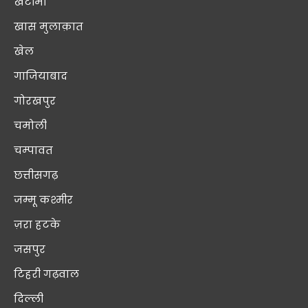
खटीमा
खास मुलाक़ात
खेल
गाजियाबाद
गोरखपुर
चमोली
चम्पावत
छत्तीसगढ़
जम्मू कश्मीर
ज़रा हटके
जसपुर
टिहरी गढ़वाल
दिल्ली