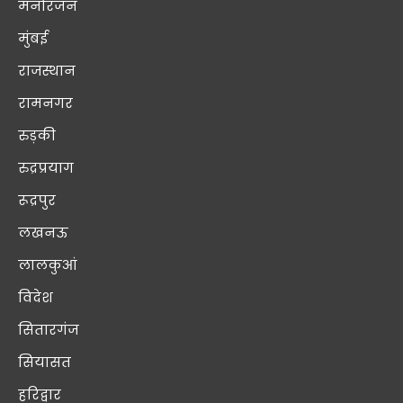
मनोरंजन
मुंबई
राजस्थान
रामनगर
रुड़की
रुद्रप्रयाग
रूद्रपुर
लखनऊ
लालकुआं
विदेश
सितारगंज
सियासत
हरिद्वार